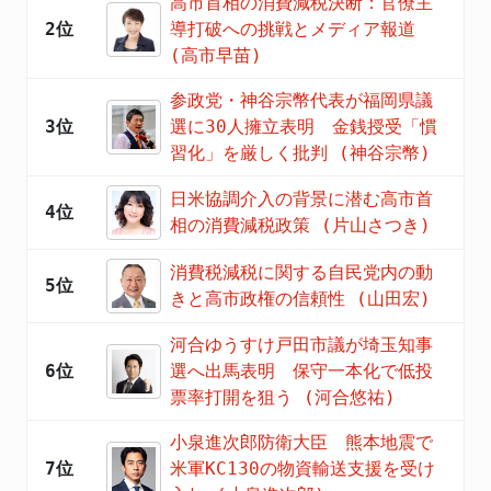
高市首相の消費減税決断：官僚主
2位
導打破への挑戦とメディア報道
(高市早苗)
参政党・神谷宗幣代表が福岡県議
3位
選に30人擁立表明 金銭授受「慣
習化」を厳しく批判 (神谷宗幣)
日米協調介入の背景に潜む高市首
4位
相の消費減税政策 (片山さつき)
消費税減税に関する自民党内の動
5位
きと高市政権の信頼性 (山田宏)
河合ゆうすけ戸田市議が埼玉知事
6位
選へ出馬表明 保守一本化で低投
票率打開を狙う (河合悠祐)
小泉進次郎防衛大臣 熊本地震で
7位
米軍KC130の物資輸送支援を受け