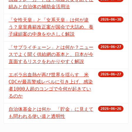
組みと自治体の補助金活用法
「女性天皇」と「女系天皇」は何が違
2026-06-30
う？皇室典範改正案が国会で大詰め、養
子縁組案の中身をやさしく解説
「サプライチェーン」とは何か？ニュー
2026-06-27
スでよく聞く供給網の基本と、日本が今
直面するリスクをわかりやすく解説
エボラ出血熱が再び世界を揺らす 米
2026-06-27
CDCが最高警戒レベルに引き上げ、感染
者1000人超のコンゴで今何が起きてい
るのか
自治体基金とは何か 「貯金」に見えて
2026-06-26
も問われる使い道と透明性