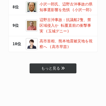
小沢一郎氏、辺野古沖事故の県
8位
知事選影響を危惧 (小沢一郎)
辺野古沖事故：抗議船2隻、禁
9位
区域侵入か 転覆直前の衝撃事
実 (玉城デニー)
高市首相、熊本地震被災地を視
10位
察へ (高市早苗)
もっと見る