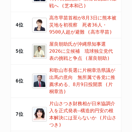
戦へ (芝本和己)
高市早苗首相が8月3日に熊本被
4位
災地を初視察 死者36人・
9500人超が避難 (高市早苗)
屋良朝助氏が沖縄県知事選
5位
2026に立候補 琉球独立党代
表の挑戦と争点 (屋良朝助)
和歌山市長選に片桐章浩県議が
出馬の意向 無所属で各党に推
6位
薦求める、8月9日投開票 (片
桐章浩)
片山さつき財務相が日米協調介
入を正式発表―構造的円安の根
7位
本解決には至らないか (片山さ
つき)