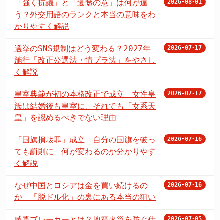
「強く抗議」と「遺憾の意」は何が違
2026-08-01
う？外交用語のランクと本当の意味をわ
かりやすく解説
選挙のSNS規制はどう変わる？2027年
2026-07-17
施行「改正公選法・情プラ法」をやさし
く解説
皇室典範が初の本格改正で成立 女性皇
2026-07-17
族は結婚後も皇室に、それでも「女系天
皇」を認めるべきでない理由
「国旗損壊罪」成立 自分の国旗を破っ
2026-07-16
ても罰則に 何が変わるのか分かりやす
く解説
なぜ中国とロシアは金を買い続けるの
2026-07-16
か 「脱ドル化」の裏にある本当の狙い
感震ブレーカーとは？地震火災を防ぐ仕
2026-07-05