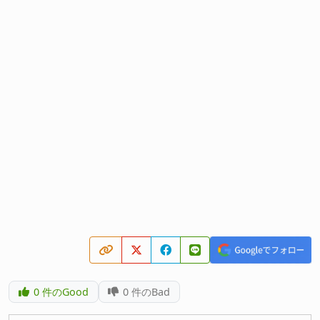
0
件のGood
0
件のBad