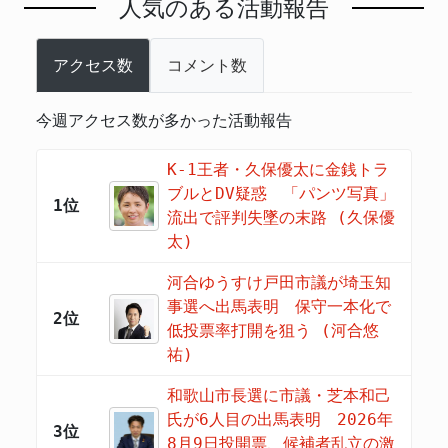
人気のある活動報告
アクセス数
コメント数
今週アクセス数が多かった活動報告
K-1王者・久保優太に金銭トラ
ブルとDV疑惑 「パンツ写真」
1位
流出で評判失墜の末路 (久保優
太)
河合ゆうすけ戸田市議が埼玉知
事選へ出馬表明 保守一本化で
2位
低投票率打開を狙う (河合悠
祐)
和歌山市長選に市議・芝本和己
氏が6人目の出馬表明 2026年
3位
8月9日投開票、候補者乱立の激