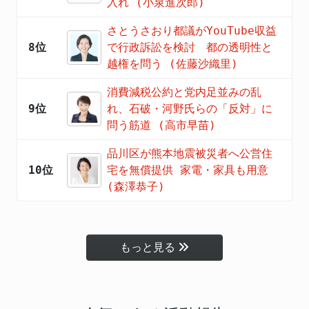
入れ (小泉進次郎)
さとうさおり都議がYouTube収益
8位
で行政訴訟を検討 都の透明性と
越権を問う (佐藤沙織里)
消費減税公約と党内足並みの乱
9位
れ、石破・河野氏らの「反対」に
問う筋道 (高市早苗)
品川区が熊本地震被災者へ公営住
10位
宅を無償提供 家電・家具も用意
(森澤恭子)
もっと見る