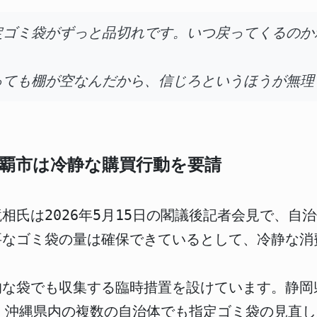
定ゴミ袋がずっと品切れです。いつ戻ってくるのか
っても棚が空なんだから、信じろというほうが無理
覇市は冷静な購買行動を要請
相氏は2026年5月15日の閣議後記者会見で、自
要なゴミ袋の量は確保できているとして、冷静な消
な袋でも収集する臨時措置を設けています。静岡
、沖縄県内の複数の自治体でも指定ゴミ袋の見直