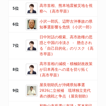
高市首相、熊本地震被災地を視
5位
察へ (高市早苗)
小沢一郎氏、辺野古沖事故の県
6位
知事選影響を危惧 (小沢一郎)
日中対話の模索、高市政権の思
惑と中国の冷淡さ - 懸念され
7位
る「自己目的化」のリスク (高
市早苗)
高市首相の減税・積極財政政策
8位
が日本再生への道を切り拓く
(高市早苗)
屋良朝助氏が沖縄県知事選
9位
2026に立候補 琉球独立党代
表の挑戦と争点 (屋良朝助)
和歌山市長選に市議・芝本和己