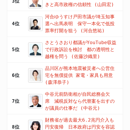
3位
きと高市政権の信頼性 (山田宏)
河合ゆうすけ戸田市議が埼玉知事
4位
選へ出馬表明 保守一本化で低投
票率打開を狙う (河合悠祐)
さとうさおり都議がYouTube収益
5位
で行政訴訟を検討 都の透明性と
越権を問う (佐藤沙織里)
品川区が熊本地震被災者へ公営住
6位
宅を無償提供 家電・家具も用意
(森澤恭子)
中谷元前防衛相が自民総務会欠
7位
席 減税反対なら代替案を出すの
が議員の仕事だ (中谷元)
財務省が過去最大6.2兆円介入も
8位
円安復帰 日本政府は円安を容認