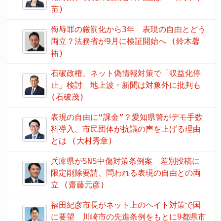
苗)
侮辱罪の厳罰化から3年 表現の自由とどう
両立？法務省が9月に検証開始へ (鈴木馨
祐)
石破政権、ネット偽情報対策で「収益化停
止」検討 地上波・新聞は対象外に批判も
(石破茂)
表現の自由に“課金”？愛知県警がデモ手数
料導入、市民団体が抗議の声を上げる理由
とは (大村秀章)
兵庫県がSNS中傷対策条例案 差別投稿に
限定削除要請、問われる表現の自由との両
立 (齋藤元彦)
福田紀彦市長がネット上のヘイト対策で国
に要望 川崎市の先進条例をもとに9都県市