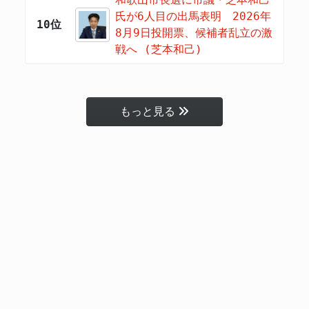
氏が6人目の出馬表明 2026年
10位
8月9日投開票、候補者乱立の激
戦へ (芝本和己)
もっと見る