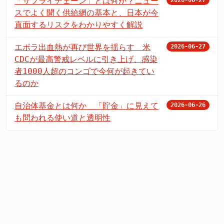
「サプライチェーン」とは何か？ニュー
スでよく聞く供給網の基本と、日本が今
直面するリスクをわかりやすく解説
エボラ出血熱が再び世界を揺らす 米
2026-06-27
CDCが最高警戒レベルに引き上げ、感染
者1000人超のコンゴで今何が起きてい
るのか
自治体基金とは何か 「貯金」に見えて
2026-06-26
も問われる使い道と透明性