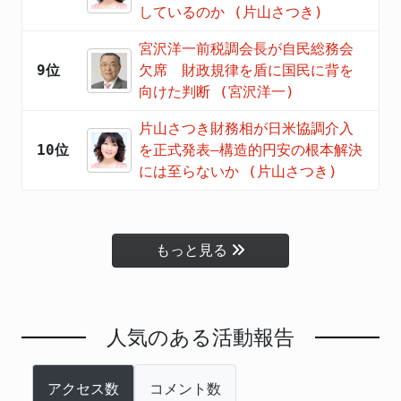
しているのか (片山さつき)
宮沢洋一前税調会長が自民総務会
9位
欠席 財政規律を盾に国民に背を
向けた判断 (宮沢洋一)
片山さつき財務相が日米協調介入
10位
を正式発表―構造的円安の根本解決
には至らないか (片山さつき)
もっと見る
人気のある活動報告
アクセス数
コメント数