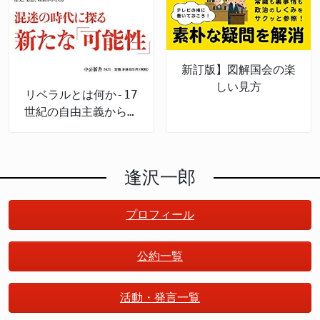
新訂版】図解国会の楽
しい見方
リベラルとは何か-17
世紀の自由主義から現
代日本まで
逢沢一郎
プロフィール
公約一覧
活動・発言一覧