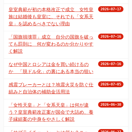
皇室典範が初の本格改正で成立 女性皇
2026-07-17
族は結婚後も皇室に、それでも「女系天
皇」を認めるべきでない理由
「国旗損壊罪」成立 自分の国旗を破っ
2026-07-16
ても罰則に 何が変わるのか分かりやす
く解説
なぜ中国とロシアは金を買い続けるの
2026-07-16
か 「脱ドル化」の裏にある本当の狙い
感震ブレーカーとは？地震火災を防ぐ仕
2026-07-05
組みと自治体の補助金活用法
「女性天皇」と「女系天皇」は何が違
2026-06-30
う？皇室典範改正案が国会で大詰め、養
子縁組案の中身をやさしく解説
2026-06-27