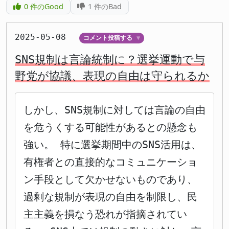
0
件のGood
1
件のBad
2025-05-08
コメント投稿する
▼
SNS規制は言論統制に？選挙運動で与
野党が協議、表現の自由は守られるか
しかし、SNS規制に対しては言論の自由
を危うくする可能性があるとの懸念も
強い。 特に選挙期間中のSNS活用は、
有権者との直接的なコミュニケーショ
ン手段として欠かせないものであり、
過剰な規制が表現の自由を制限し、民
主主義を損なう恐れが指摘されてい