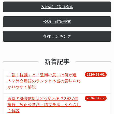
政治家・議員検索
公約・政策検索
各種ランキング
新着記事
「強く抗議」と「遺憾の意」は何が違
2026-08-01
う？外交用語のランクと本当の意味をわ
かりやすく解説
選挙のSNS規制はどう変わる？2027年
2026-07-17
施行「改正公選法・情プラ法」をやさし
く解説