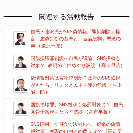
関連する活動報告
自民・逢沢氏がSNS偽情報「即刻削除」提
言 虚偽判断の基準と「言論統制」懸念の
声 (逢沢一郎)
国旗損壊罪創設へ自民が議論、SNS投稿も
対象？ 表現の自由めぐり波紋 (高市早苗)
偽情報対策は言論統制か？政府のSNS監視
がもたらすリスクと民主主義の危機 (村上
誠一郎)
国旗損壊罪、SNS投稿も処罰対象に？ 自民
党骨子案がもたらす波紋 (高市早苗)
SNS規制、今国会で法制化へ：選挙の偽情
報対策、表現の自由との両立は？ (高市早