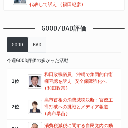
代表して訴え (福田紀彦)
GOOD/BAD評価
GOOD
BAD
今週GOOD評価の多かった活動
和田政宗議員、沖縄で集団的自衛
1位
権容認を訴え 安全保障強化へ
(和田政宗)
高市首相の消費減税決断：官僚主
2位
導打破への挑戦とメディア報道
(高市早苗)
消費税減税に関する自民党内の動