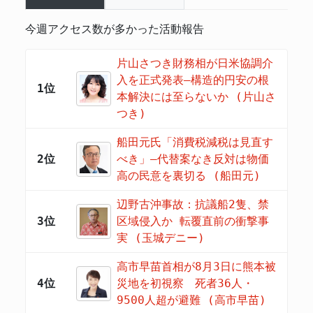
今週アクセス数が多かった活動報告
片山さつき財務相が日米協調介
入を正式発表―構造的円安の根
1位
本解決には至らないか (片山さ
つき)
船田元氏「消費税減税は見直す
2位
べき」―代替案なき反対は物価
高の民意を裏切る (船田元)
辺野古沖事故：抗議船2隻、禁
3位
区域侵入か 転覆直前の衝撃事
実 (玉城デニー)
高市早苗首相が8月3日に熊本被
4位
災地を初視察 死者36人・
9500人超が避難 (高市早苗)