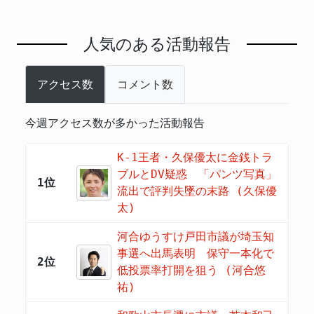
人気のある活動報告
アクセス数
コメント数
今週アクセス数が多かった活動報告
K-1王者・久保優太に金銭トラ
ブルとDV疑惑 「パンツ写真」
1位
流出で評判失墜の末路 (久保優
太)
河合ゆうすけ戸田市議が埼玉知
事選へ出馬表明 保守一本化で
2位
低投票率打開を狙う (河合悠
祐)