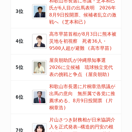
和歌山市長選に市議・芝本和己
氏が6人目の出馬表明 2026年
3位
8月9日投開票、候補者乱立の激
戦へ (芝本和己)
高市早苗首相が8月3日に熊本被
4位
災地を初視察 死者36人・
9500人超が避難 (高市早苗)
屋良朝助氏が沖縄県知事選
5位
2026に立候補 琉球独立党代
表の挑戦と争点 (屋良朝助)
和歌山市長選に片桐章浩県議が
出馬の意向 無所属で各党に推
6位
薦求める、8月9日投開票 (片
桐章浩)
片山さつき財務相が日米協調介
入を正式発表―構造的円安の根
7位