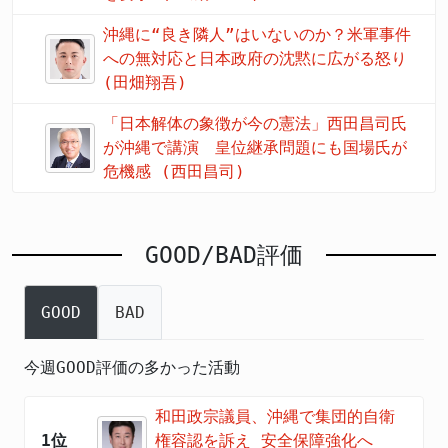
沖縄に“良き隣人”はいないのか？米軍事件
への無対応と日本政府の沈黙に広がる怒り
(田畑翔吾)
「日本解体の象徴が今の憲法」西田昌司氏
が沖縄で講演 皇位継承問題にも国場氏が
危機感 (西田昌司)
GOOD/BAD評価
GOOD
BAD
今週GOOD評価の多かった活動
和田政宗議員、沖縄で集団的自衛
1位
権容認を訴え 安全保障強化へ