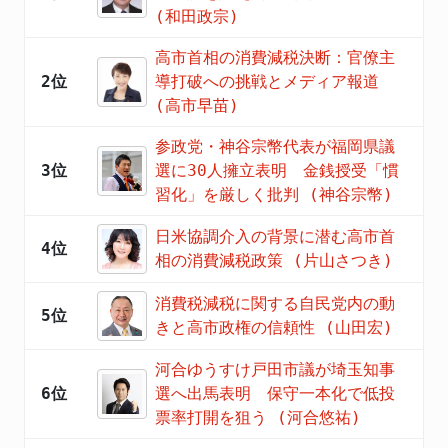
(和田政宗)
高市首相の消費減税決断：官僚主
2位
導打破への挑戦とメディア報道
(高市早苗)
参政党・神谷宗幣代表が福岡県議
3位
選に30人擁立表明 金銭授受「慣
習化」を厳しく批判 (神谷宗幣)
日米協調介入の背景に潜む高市首
4位
相の消費減税政策 (片山さつき)
消費税減税に関する自民党内の動
5位
きと高市政権の信頼性 (山田宏)
河合ゆうすけ戸田市議が埼玉知事
6位
選へ出馬表明 保守一本化で低投
票率打開を狙う (河合悠祐)