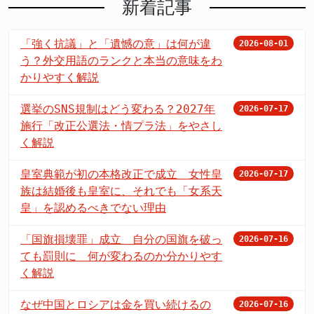
新着記事
「強く抗議」と「遺憾の意」は何が違
2026-08-01
う？外交用語のランクと本当の意味をわ
かりやすく解説
選挙のSNS規制はどう変わる？2027年
2026-07-17
施行「改正公選法・情プラ法」をやさし
く解説
皇室典範が初の本格改正で成立 女性皇
2026-07-17
族は結婚後も皇室に、それでも「女系天
皇」を認めるべきでない理由
「国旗損壊罪」成立 自分の国旗を破っ
2026-07-16
ても罰則に 何が変わるのか分かりやす
く解説
なぜ中国とロシアは金を買い続けるの
2026-07-16