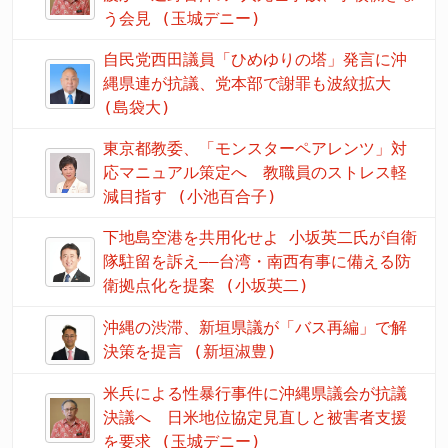
う会見 (玉城デニー)
自民党西田議員「ひめゆりの塔」発言に沖
縄県連が抗議、党本部で謝罪も波紋拡大
(島袋大)
東京都教委、「モンスターペアレンツ」対
応マニュアル策定へ 教職員のストレス軽
減目指す (小池百合子)
下地島空港を共用化せよ 小坂英二氏が自衛
隊駐留を訴え――台湾・南西有事に備える防
衛拠点化を提案 (小坂英二)
沖縄の渋滞、新垣県議が「バス再編」で解
決策を提言 (新垣淑豊)
米兵による性暴行事件に沖縄県議会が抗議
決議へ 日米地位協定見直しと被害者支援
を要求 (玉城デニー)