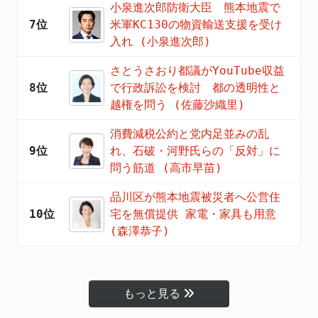
小泉進次郎防衛大臣 熊本地震で
7位
米軍KC130の物資輸送支援を受け
入れ (小泉進次郎)
さとうさおり都議がYouTube収益
8位
で行政訴訟を検討 都の透明性と
越権を問う (佐藤沙織里)
消費減税公約と党内足並みの乱
9位
れ、石破・河野氏らの「反対」に
問う筋道 (高市早苗)
品川区が熊本地震被災者へ公営住
10位
宅を無償提供 家電・家具も用意
(森澤恭子)
もっと見る