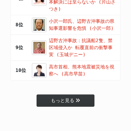
本解決には至らないか (片山さ
つき)
小沢一郎氏、辺野古沖事故の県
8位
知事選影響を危惧 (小沢一郎)
辺野古沖事故：抗議船2隻、禁
9位
区域侵入か 転覆直前の衝撃事
実 (玉城デニー)
高市首相、熊本地震被災地を視
10位
察へ (高市早苗)
もっと見る