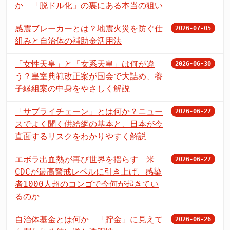
か 「脱ドル化」の裏にある本当の狙い
感震ブレーカーとは？地震火災を防ぐ仕
2026-07-05
組みと自治体の補助金活用法
「女性天皇」と「女系天皇」は何が違
2026-06-30
う？皇室典範改正案が国会で大詰め、養
子縁組案の中身をやさしく解説
「サプライチェーン」とは何か？ニュー
2026-06-27
スでよく聞く供給網の基本と、日本が今
直面するリスクをわかりやすく解説
エボラ出血熱が再び世界を揺らす 米
2026-06-27
CDCが最高警戒レベルに引き上げ、感染
者1000人超のコンゴで今何が起きてい
るのか
自治体基金とは何か 「貯金」に見えて
2026-06-26