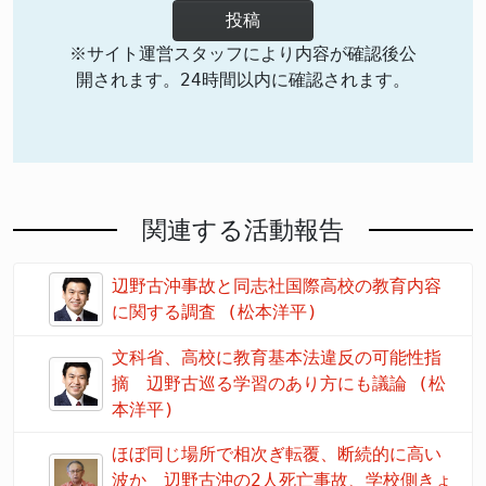
投稿
※サイト運営スタッフにより内容が確認後公
開されます。24時間以内に確認されます。
関連する活動報告
辺野古沖事故と同志社国際高校の教育内容
に関する調査 (松本洋平)
文科省、高校に教育基本法違反の可能性指
摘 辺野古巡る学習のあり方にも議論 (松
本洋平)
ほぼ同じ場所で相次ぎ転覆、断続的に高い
波か 辺野古沖の2人死亡事故、学校側きょ