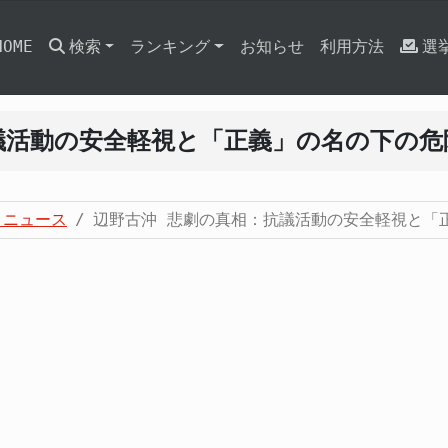
HOME
検索
ランキング
お知らせ
利用方法
選
議活動の安全軽視と「正義」の名の下の危
・ニュース
辺野古沖 悲劇の真相：抗議活動の安全軽視と「