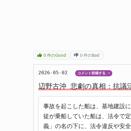
0
件のGood
0
件のBad
2026-05-02
コメント投稿する
▼
辺野古沖 悲劇の真相：抗議
事故を起こした船は、基地建設に
徒が乗船していた船は、法令で定
義」の名の下に、法令違反や安