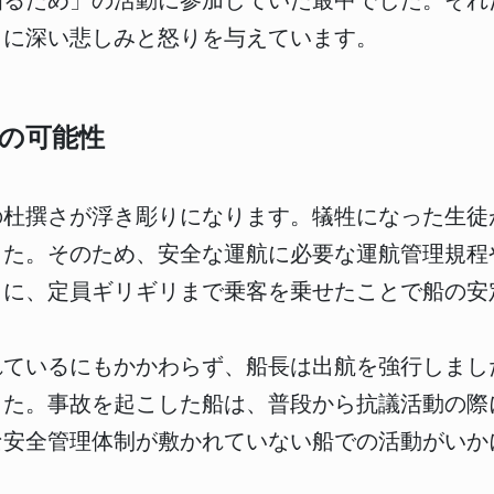
知るため」の活動に参加していた最中でした。それ
々に深い悲しみと怒りを与えています。
の可能性
の杜撰さが浮き彫りになります。犠牲になった生徒
した。そのため、安全な運航に必要な運航管理規程
らに、定員ギリギリまで乗客を乗せたことで船の安
れているにもかかわらず、船長は出航を強行しまし
した。事故を起こした船は、普段から抗議活動の際
な安全管理体制が敷かれていない船での活動がいか