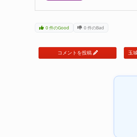
0
件のGood
0
件のBad
コメントを投稿
玉