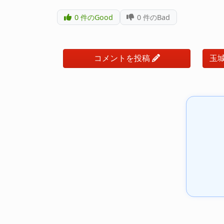
0
件のGood
0
件のBad
コメントを投稿
玉