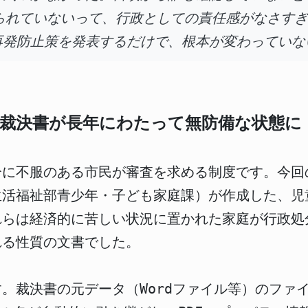
られていないって、行政としての責任感がなさす
再発防止策を発表するだけで、根本が変わっていな
む裁決書が長年にわたって無防備な状態に
に不服のある市民が審査を求める制度です。今回の裁
生活福祉部青少年・子ども家庭課）が作成した、児
れらは経済的に苦しい状況に置かれた家庭が行政処
れる性質の文書でした。
。裁決書の元データ（Wordファイル等）のファ