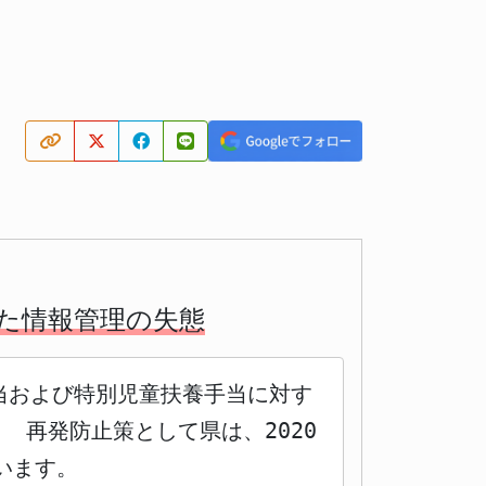
した情報管理の失態
手当および特別児童扶養手当に対す
 再発防止策として県は、2020
います。