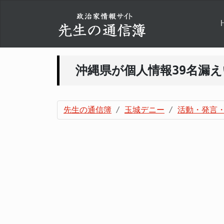
沖縄県が個人情報39名漏
先生の通信簿
玉城デニー
活動・発言