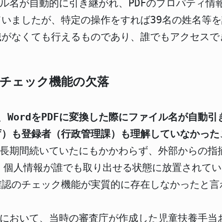
イル名が自動的に引き継がれ、PDFのプロパティ
いましたが、特定の操作をすれば39名の姓名等
識がなくても行えるものであり、誰でもアクセスで
のチェック機能の欠落
、
WordをPDFに変換した際にファイル名が自動
庁）も登録者（行政管理課）も理解していなかった
ついて長期間続いていたにもかかわらず、外部からの
、個人情報が誰でも取り出せる状態に放置されて
確認のチェック機能が実質的に存在しなかったと言
9年度において、当時の審査庁が作成した児童扶養手