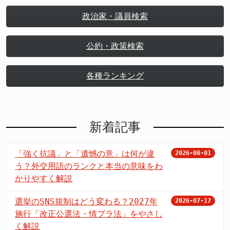
政治家・議員検索
公約・政策検索
各種ランキング
新着記事
「強く抗議」と「遺憾の意」は何が違
2026-08-01
う？外交用語のランクと本当の意味をわ
かりやすく解説
選挙のSNS規制はどう変わる？2027年
2026-07-17
施行「改正公選法・情プラ法」をやさし
く解説