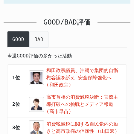
GOOD/BAD評価
GOOD
BAD
今週GOOD評価の多かった活動
和田政宗議員、沖縄で集団的自衛
1位
権容認を訴え 安全保障強化へ
(和田政宗)
高市首相の消費減税決断：官僚主
2位
導打破への挑戦とメディア報道
(高市早苗)
消費税減税に関する自民党内の動
3位
きと高市政権の信頼性 (山田宏)