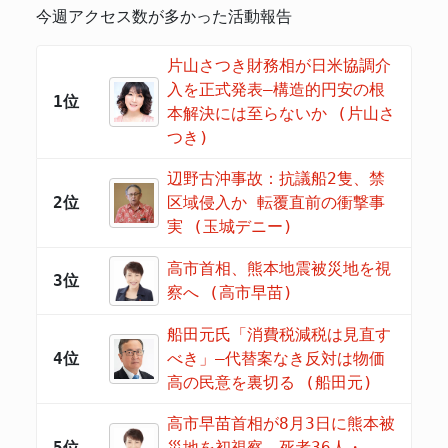
今週アクセス数が多かった活動報告
片山さつき財務相が日米協調介
入を正式発表―構造的円安の根
1位
本解決には至らないか (片山さ
つき)
辺野古沖事故：抗議船2隻、禁
2位
区域侵入か 転覆直前の衝撃事
実 (玉城デニー)
高市首相、熊本地震被災地を視
3位
察へ (高市早苗)
船田元氏「消費税減税は見直す
4位
べき」―代替案なき反対は物価
高の民意を裏切る (船田元)
高市早苗首相が8月3日に熊本被
5位
災地を初視察 死者36人・