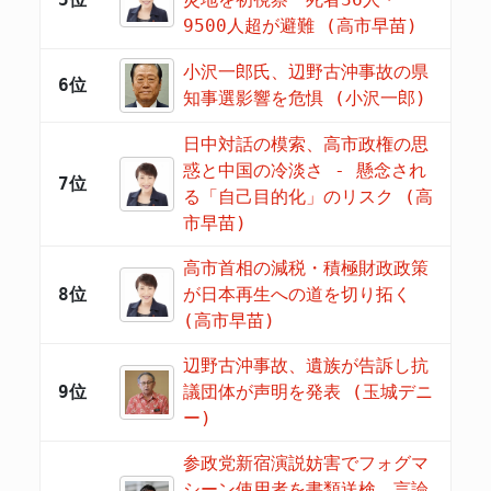
9500人超が避難 (高市早苗)
小沢一郎氏、辺野古沖事故の県
6位
知事選影響を危惧 (小沢一郎)
日中対話の模索、高市政権の思
惑と中国の冷淡さ - 懸念され
7位
る「自己目的化」のリスク (高
市早苗)
高市首相の減税・積極財政政策
8位
が日本再生への道を切り拓く
(高市早苗)
辺野古沖事故、遺族が告訴し抗
9位
議団体が声明を発表 (玉城デニ
ー)
参政党新宿演説妨害でフォグマ
シーン使用者を書類送検、言論