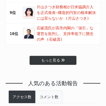
片山さつき財務相が日米協調介入
9位
を正式発表―構造的円安の根本解決
には至らないか (片山さつき)
石破茂氏が高市内閣の「強引」な
10位
運営を批判し、支持率低下に懸念
の声 (石破茂)
もっと見る
人気のある活動報告
アクセス数
コメント数