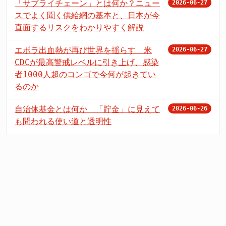
「サプライチェーン」とは何か？ニュー
2026-06-27
スでよく聞く供給網の基本と、日本が今
直面するリスクをわかりやすく解説
エボラ出血熱が再び世界を揺らす 米
2026-06-27
CDCが最高警戒レベルに引き上げ、感染
者1000人超のコンゴで今何が起きてい
るのか
自治体基金とは何か 「貯金」に見えて
2026-06-26
も問われる使い道と透明性