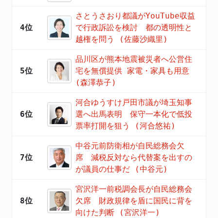
さとうさおり都議がYouTube収益
4位
で行政訴訟を検討 都の透明性と
越権を問う (佐藤沙織里)
品川区が熊本地震被災者へ公営住
5位
宅を無償提供 家電・家具も用意
(森澤恭子)
河合ゆうすけ戸田市議が埼玉知事
6位
選へ出馬表明 保守一本化で低投
票率打開を狙う (河合悠祐)
中谷元前防衛相が自民総務会欠
7位
席 減税反対なら代替案を出すの
が議員の仕事だ (中谷元)
宮沢洋一前税調会長が自民総務会
8位
欠席 財政規律を盾に国民に背を
向けた判断 (宮沢洋一)