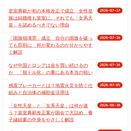
皇室典範が初の本格改正で成立 女性皇
2026-07-17
族は結婚後も皇室に、それでも「女系天
皇」を認めるべきでない理由
「国旗損壊罪」成立 自分の国旗を破っ
2026-07-16
ても罰則に 何が変わるのか分かりやす
く解説
なぜ中国とロシアは金を買い続けるの
2026-07-16
か 「脱ドル化」の裏にある本当の狙い
感震ブレーカーとは？地震火災を防ぐ仕
2026-07-05
組みと自治体の補助金活用法
「女性天皇」と「女系天皇」は何が違
2026-06-30
う？皇室典範改正案が国会で大詰め、養
子縁組案の中身をやさしく解説