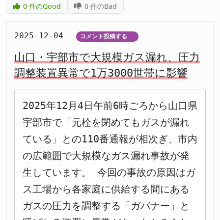
0
件のGood
0
件のBad
2025-12-04
コメント投稿する
▼
山口・宇部市で大規模ガス漏れ、圧力
調整装置異常で1万3000世帯に影響
2025年12月4日午前6時ごろから山口県
宇部市で「元栓を閉めてもガスが漏れ
ている」との110番通報が相次ぎ、市内
の広範囲で大規模なガス漏れ事故が発
生しています。 今回の事故の原因はガ
ス工場から各家庭に供給する間にある
ガスの圧力を調整する「ガバナー」と