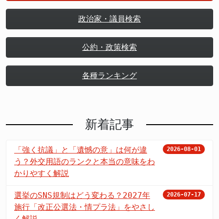
政治家・議員検索
公約・政策検索
各種ランキング
新着記事
「強く抗議」と「遺憾の意」は何が違
2026-08-01
う？外交用語のランクと本当の意味をわ
かりやすく解説
選挙のSNS規制はどう変わる？2027年
2026-07-17
施行「改正公選法・情プラ法」をやさし
く解説