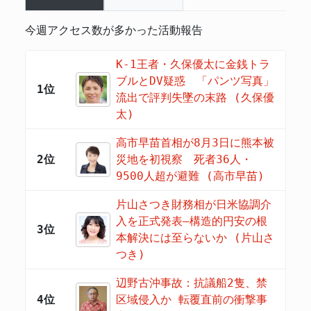
今週アクセス数が多かった活動報告
K-1王者・久保優太に金銭トラ
ブルとDV疑惑 「パンツ写真」
1位
流出で評判失墜の末路 (久保優
太)
高市早苗首相が8月3日に熊本被
2位
災地を初視察 死者36人・
9500人超が避難 (高市早苗)
片山さつき財務相が日米協調介
入を正式発表―構造的円安の根
3位
本解決には至らないか (片山さ
つき)
辺野古沖事故：抗議船2隻、禁
4位
区域侵入か 転覆直前の衝撃事