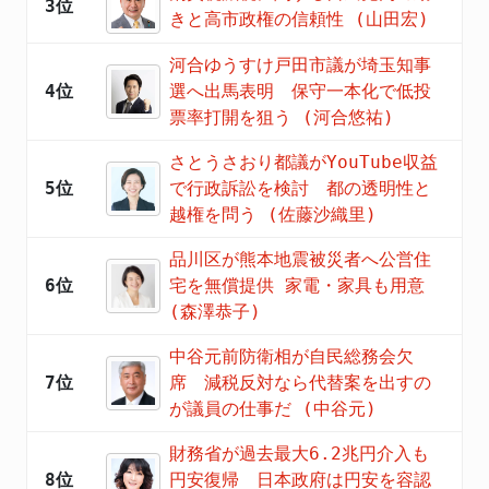
3位
きと高市政権の信頼性 (山田宏)
河合ゆうすけ戸田市議が埼玉知事
4位
選へ出馬表明 保守一本化で低投
票率打開を狙う (河合悠祐)
さとうさおり都議がYouTube収益
5位
で行政訴訟を検討 都の透明性と
越権を問う (佐藤沙織里)
品川区が熊本地震被災者へ公営住
6位
宅を無償提供 家電・家具も用意
(森澤恭子)
中谷元前防衛相が自民総務会欠
7位
席 減税反対なら代替案を出すの
が議員の仕事だ (中谷元)
財務省が過去最大6.2兆円介入も
8位
円安復帰 日本政府は円安を容認