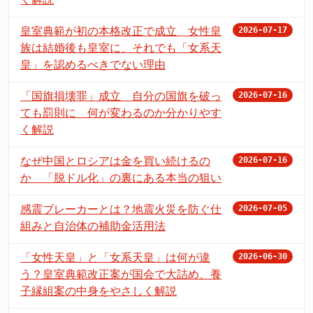
皇室典範が初の本格改正で成立 女性皇
2026-07-17
族は結婚後も皇室に、それでも「女系天
皇」を認めるべきでない理由
「国旗損壊罪」成立 自分の国旗を破っ
2026-07-16
ても罰則に 何が変わるのか分かりやす
く解説
なぜ中国とロシアは金を買い続けるの
2026-07-16
か 「脱ドル化」の裏にある本当の狙い
感震ブレーカーとは？地震火災を防ぐ仕
2026-07-05
組みと自治体の補助金活用法
「女性天皇」と「女系天皇」は何が違
2026-06-30
う？皇室典範改正案が国会で大詰め、養
子縁組案の中身をやさしく解説