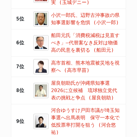
実 (玉城デニー)
小沢一郎氏、辺野古沖事故の県
5位
知事選影響を危惧 (小沢一郎)
船田元氏「消費税減税は見直す
6位
べき」―代替案なき反対は物価
高の民意を裏切る (船田元)
高市首相、熊本地震被災地を視
7位
察へ (高市早苗)
屋良朝助氏が沖縄県知事選
8位
2026に立候補 琉球独立党代
表の挑戦と争点 (屋良朝助)
河合ゆうすけ戸田市議が埼玉知
事選へ出馬表明 保守一本化で
9位
低投票率打開を狙う (河合悠
祐)