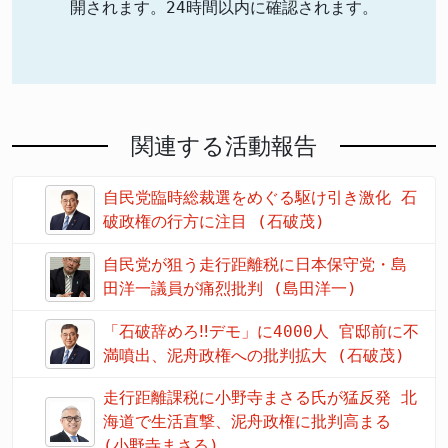
開されます。24時間以内に確認されます。
関連する活動報告
自民党臨時総裁選をめぐる駆け引き激化 石
破政権の行方に注目 (石破茂)
自民党が狙う走行距離税に日本保守党・島
田洋一議員が痛烈批判 (島田洋一)
「石破辞めろ‼デモ」に4000人 官邸前に不
満噴出、泥舟政権への批判拡大 (石破茂)
走行距離課税に小野寺まさる氏が猛反発 北
海道で生活直撃、泥舟政権に批判高まる
(小野寺まさる)