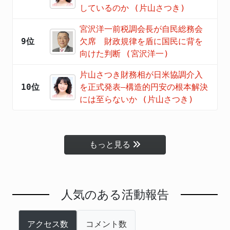
しているのか (片山さつき)
宮沢洋一前税調会長が自民総務会
9位
欠席 財政規律を盾に国民に背を
向けた判断 (宮沢洋一)
片山さつき財務相が日米協調介入
10位
を正式発表―構造的円安の根本解決
には至らないか (片山さつき)
もっと見る
人気のある活動報告
アクセス数
コメント数