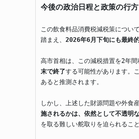
今後の政治日程と政策の行方
この飲食料品消費税減税策につい
踏まえ、
2026年6月下旬にも最
高市首相は、この減税措置を2年間
末で終了
する可能性があります。
あると推測されます。
しかし、上述した財源問題や外食
施されるかは、依然として不透明
を取る難しい舵取りを迫られるこ