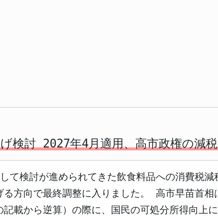
げ検討 2027年4月適用、高市政権の減
して検討が進められてきた飲食料品への消費税減税に
げる方向で最終調整に入りました。 高市早苗首相
期の記載から逆算）の際に、国民の可処分所得向上