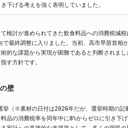
引き下げる考えを強く表明していました。
て検討が進められてきた飲食料品への消費税減税に
方向で最終調整に入りました。当初、高市早苗首相が
技術的な課題から実現が困難であると判断されまし
目指す方針です。
その壁
院選挙（※素材の日付は2026年だが、選挙時期の
料品の消費税率を同年中に8%からゼロに引き下