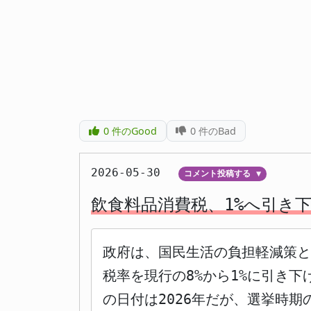
0
件のGood
0
件のBad
2026-05-30
コメント投稿する
▼
飲食料品消費税、1%へ引き下
政府は、国民生活の負担軽減策と
税率を現行の8%から1%に引き下
の日付は2026年だが、選挙時