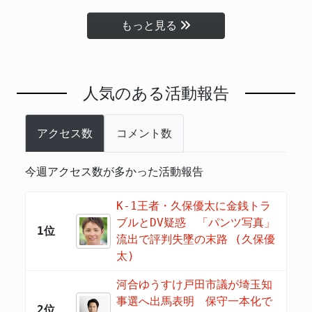
もっと見る
人気のある活動報告
アクセス数
コメント数
今週アクセス数が多かった活動報告
K-1王者・久保優太に金銭トラ
ブルとDV疑惑 「パンツ写真」
1位
流出で評判失墜の末路 (久保優
太)
河合ゆうすけ戸田市議が埼玉知
事選へ出馬表明 保守一本化で
2位