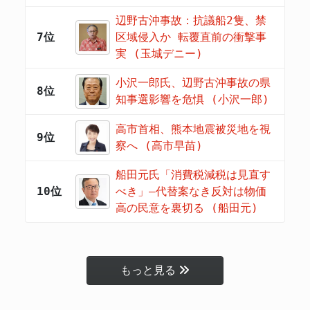
辺野古沖事故：抗議船2隻、禁
7位
区域侵入か 転覆直前の衝撃事
実 (玉城デニー)
小沢一郎氏、辺野古沖事故の県
8位
知事選影響を危惧 (小沢一郎)
高市首相、熊本地震被災地を視
9位
察へ (高市早苗)
船田元氏「消費税減税は見直す
10位
べき」―代替案なき反対は物価
高の民意を裏切る (船田元)
もっと見る