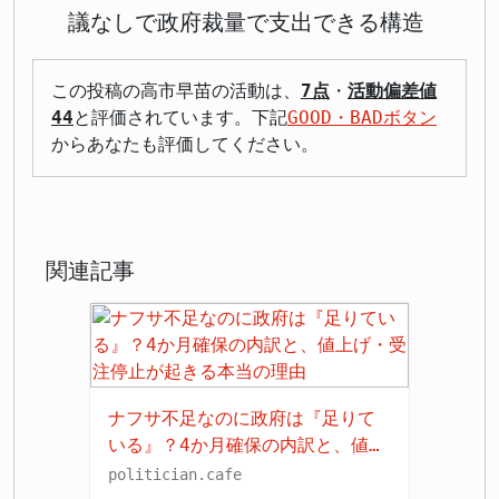
議なしで政府裁量で支出できる構造
この投稿の高市早苗の活動は、
7点
・
活動偏差値
44
と評価されています。下記
GOOD・BADボタン
からあなたも評価してください。
関連記事
ナフサ不足なのに政府は『足りて
いる』？4か月確保の内訳と、値上
げ・受注停止が起きる本当の理由
politician.cafe