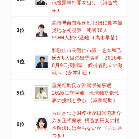
低投票率打開を狙う (河合悠
祐)
高市早苗首相が8月3日に熊本被
3位
災地を初視察 死者36人・
9500人超が避難 (高市早苗)
和歌山市長選に市議・芝本和己
氏が6人目の出馬表明 2026年
4位
8月9日投開票、候補者乱立の激
戦へ (芝本和己)
屋良朝助氏が沖縄県知事選
5位
2026に立候補 琉球独立党代
表の挑戦と争点 (屋良朝助)
片山さつき財務相が日米協調介
入を正式発表―構造的円安の根
6位
本解決には至らないか (片山さ
つき)