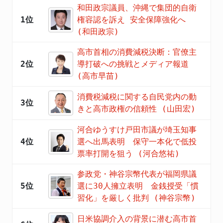
和田政宗議員、沖縄で集団的自衛
1位
権容認を訴え 安全保障強化へ
(和田政宗)
高市首相の消費減税決断：官僚主
2位
導打破への挑戦とメディア報道
(高市早苗)
消費税減税に関する自民党内の動
3位
きと高市政権の信頼性 (山田宏)
河合ゆうすけ戸田市議が埼玉知事
4位
選へ出馬表明 保守一本化で低投
票率打開を狙う (河合悠祐)
参政党・神谷宗幣代表が福岡県議
5位
選に30人擁立表明 金銭授受「慣
習化」を厳しく批判 (神谷宗幣)
日米協調介入の背景に潜む高市首