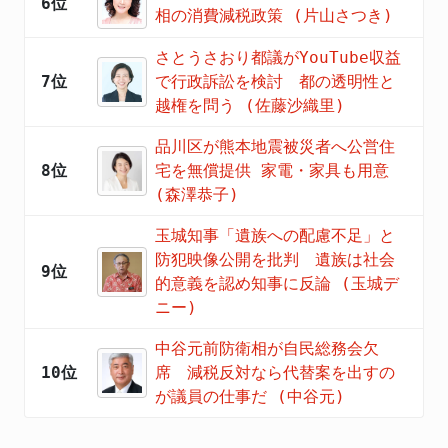
6位
相の消費減税政策 (片山さつき)
さとうさおり都議がYouTube収益
7位
で行政訴訟を検討 都の透明性と
越権を問う (佐藤沙織里)
品川区が熊本地震被災者へ公営住
8位
宅を無償提供 家電・家具も用意
(森澤恭子)
玉城知事「遺族への配慮不足」と
防犯映像公開を批判 遺族は社会
9位
的意義を認め知事に反論 (玉城デ
ニー)
中谷元前防衛相が自民総務会欠
10位
席 減税反対なら代替案を出すの
が議員の仕事だ (中谷元)