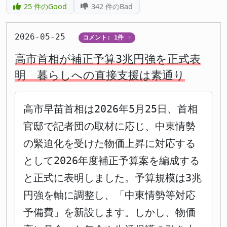
25
件のGood
342
件のBad
2026-05-25
コメント: 1件
▼
高市首相が補正予算3兆円強を正式表
明 暮らしへの直接支援は素通り
高市早苗首相は2026年5月25日、首相
官邸で記者団の取材に応じ、中東情勢
の緊迫化を受けた物価上昇に対応する
として2026年度補正予算案を編成する
と正式に表明しました。予算規模は3兆
円強を軸に調整し、「中東情勢等対応
予備費」を新設します。しかし、物価