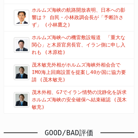
ホルムズ海峡の航路開放表明、日本への影
響は？ 自民・小林政調会長が「予断許さ
ず」 (小林鷹之)
ホルムズ海峡への機雷敷設報道 「重大な
関心」と木原官房長官、イラン側に申し入
れも (木原稔)
茂木敏充外相がホルムズ海峡外相会合で
IMO海上回廊設置を提案し40か国に協力要
請 (茂木敏充)
茂木外相、G7でイラン情勢の沈静化を訴求
ホルムズ海峡の安全確保へ結束確認 (茂木
敏充)
GOOD/BAD評価