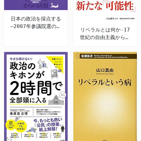
日本の政治を採点する
―2007年参議院選の公
リベラルとは何か-17
約検証
世紀の自由主義から現
代日本まで