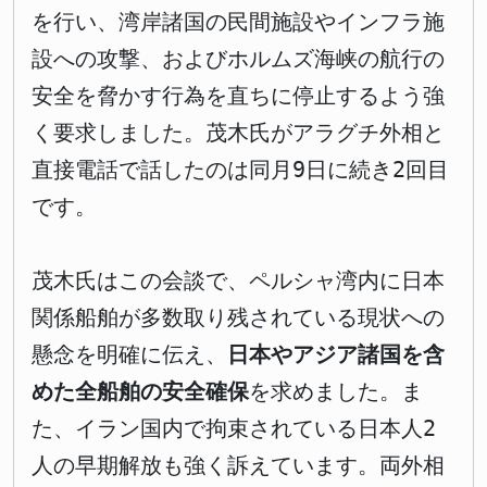
を行い、湾岸諸国の民間施設やインフラ施
設への攻撃、およびホルムズ海峡の航行の
安全を脅かす行為を直ちに停止するよう強
く要求しました。茂木氏がアラグチ外相と
直接電話で話したのは同月9日に続き2回目
です。
茂木氏はこの会談で、ペルシャ湾内に日本
関係船舶が多数取り残されている現状への
懸念を明確に伝え、
日本やアジア諸国を含
めた全船舶の安全確保
を求めました。ま
た、イラン国内で拘束されている日本人2
人の早期解放も強く訴えています。両外相