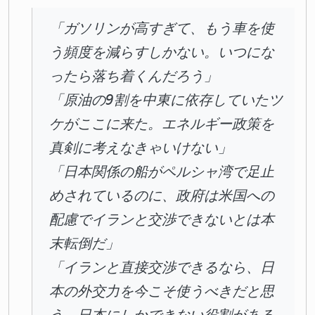
「ガソリンが高すぎて、もう車を使
う頻度を減らすしかない。いつにな
ったら落ち着くんだろう」
「原油の9割を中東に依存していたツ
ケがここに来た。エネルギー政策を
真剣に考えなきゃいけない」
「日本関係の船がペルシャ湾で足止
めされているのに、政府は米国への
配慮でイランと交渉できないとは本
末転倒だ」
「イランと直接交渉できるなら、日
本の外交力を今こそ使うべきだと思