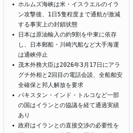
ホルムズ海峡は米・イスラエルのイラ
ン攻撃後、1日5隻程度まで通航が激減
する事実上の封鎖状態
日本は原油輸入の約9割を中東に依存
し、日本郵船・川崎汽船など大手海運
は通峡停止
茂木外務大臣は2026年3月17日にアラ
グチ外相と2回目の電話会談、全船舶安
全確保と邦人解放を要求
パキスタン・インド・トルコなど一部
の国はイランとの協議を経て通過実績
あり
政府はイランとの直接交渉の必要性を