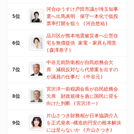
河合ゆうすけ戸田市議が埼玉知事
5位
選へ出馬表明 保守一本化で低投
票率打開を狙う (河合悠祐)
品川区が熊本地震被災者へ公営住
6位
宅を無償提供 家電・家具も用意
(森澤恭子)
中谷元前防衛相が自民総務会欠
7位
席 減税反対なら代替案を出すの
が議員の仕事だ (中谷元)
宮沢洋一前税調会長が自民総務会
8位
欠席 財政規律を盾に国民に背を
向けた判断 (宮沢洋一)
片山さつき財務相が日米協調介入
9位
を正式発表―構造的円安の根本解決
には至らないか (片山さつき)