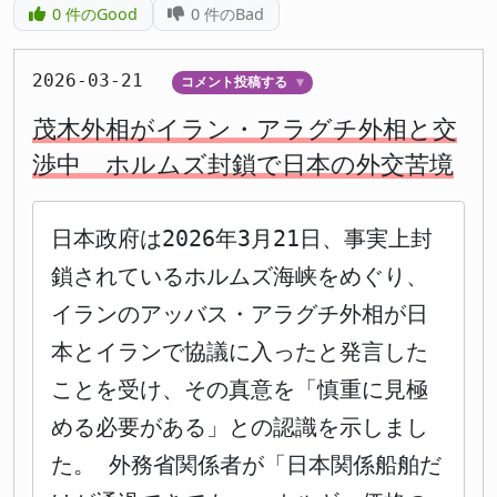
0
件のGood
0
件のBad
2026-03-21
コメント投稿する
▼
茂木外相がイラン・アラグチ外相と交
渉中 ホルムズ封鎖で日本の外交苦境
日本政府は2026年3月21日、事実上封
鎖されているホルムズ海峡をめぐり、
イランのアッバス・アラグチ外相が日
本とイランで協議に入ったと発言した
ことを受け、その真意を「慎重に見極
める必要がある」との認識を示しまし
た。 外務省関係者が「日本関係船舶だ