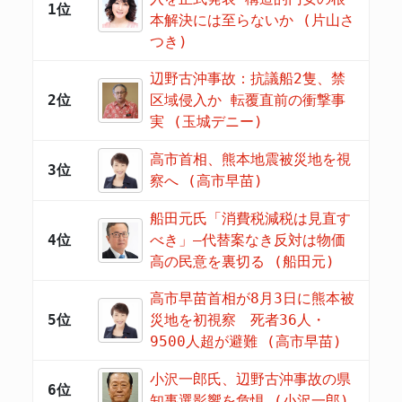
1位
本解決には至らないか (片山さ
つき)
辺野古沖事故：抗議船2隻、禁
2位
区域侵入か 転覆直前の衝撃事
実 (玉城デニー)
高市首相、熊本地震被災地を視
3位
察へ (高市早苗)
船田元氏「消費税減税は見直す
4位
べき」―代替案なき反対は物価
高の民意を裏切る (船田元)
高市早苗首相が8月3日に熊本被
5位
災地を初視察 死者36人・
9500人超が避難 (高市早苗)
小沢一郎氏、辺野古沖事故の県
6位
知事選影響を危惧 (小沢一郎)