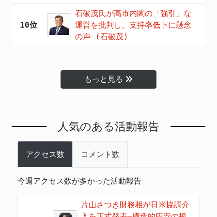
石破茂氏が高市内閣の「強引」な
10位
運営を批判し、支持率低下に懸念
の声 (石破茂)
もっと見る
人気のある活動報告
アクセス数
コメント数
今週アクセス数が多かった活動報告
片山さつき財務相が日米協調介
入を正式発表―構造的円安の根