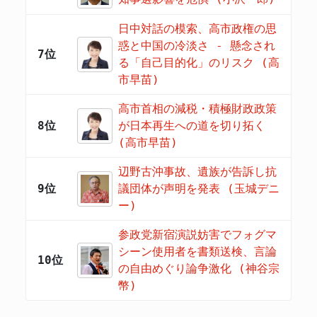
日中対話の模索、高市政権の思
惑と中国の冷淡さ - 懸念され
7位
る「自己目的化」のリスク (高
市早苗)
高市首相の減税・積極財政政策
8位
が日本再生への道を切り拓く
(高市早苗)
辺野古沖事故、遺族が告訴し抗
9位
議団体が声明を発表 (玉城デニ
ー)
参政党新宿演説妨害でフォグマ
シーン使用者を書類送検、言論
10位
の自由めぐり論争激化 (神谷宗
幣)