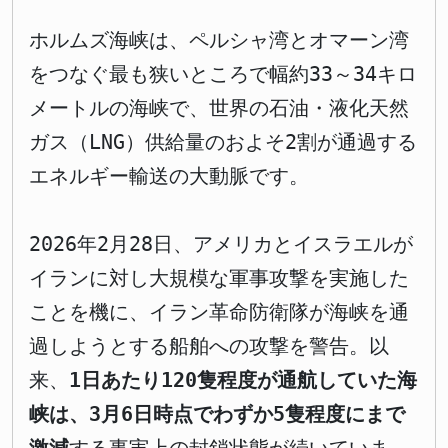
ホルムズ海峡は、ペルシャ湾とオマーン湾
をつなぐ最も狭いところで幅約33～34キロ
メートルの海峡で、世界の石油・液化天然
ガス（LNG）供給量のおよそ2割が通過する
エネルギー輸送の大動脈です。
2026年2月28日、アメリカとイスラエルが
イランに対し大規模な軍事攻撃を実施した
ことを機に、イラン革命防衛隊が海峡を通
過しようとする船舶への攻撃を警告。以
来、
1日あたり120隻程度が通航していた海
峡は、3月6日時点でわずか5隻程度にまで