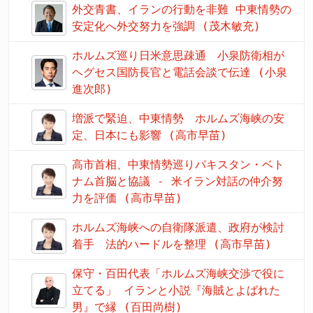
外交青書、イランの行動を非難 中東情勢の
安定化へ外交努力を強調 (茂木敏充)
ホルムズ巡り日米意思疎通 小泉防衛相が
ヘグセス国防長官と電話会談で伝達 (小泉
進次郎)
増派で緊迫、中東情勢 ホルムズ海峡の安
定、日本にも影響 (高市早苗)
高市首相、中東情勢巡りパキスタン・ベト
ナム首脳と協議 - 米イラン対話の仲介努
力を評価 (高市早苗)
ホルムズ海峡への自衛隊派遣、政府が検討
着手 法的ハードルを整理 (高市早苗)
保守・百田代表「ホルムズ海峡交渉で役に
立てる」 イランと小説『海賊とよばれた
男』で縁 (百田尚樹)