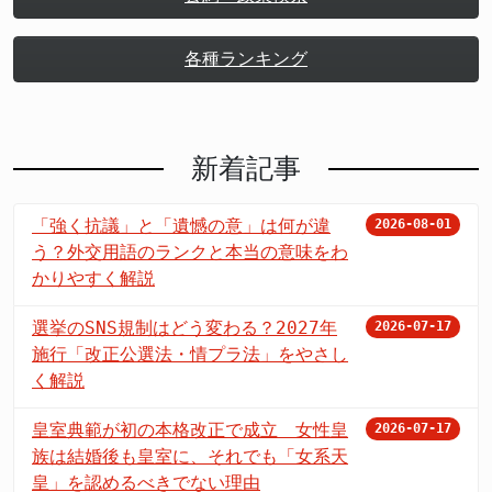
各種ランキング
新着記事
「強く抗議」と「遺憾の意」は何が違
2026-08-01
う？外交用語のランクと本当の意味をわ
かりやすく解説
選挙のSNS規制はどう変わる？2027年
2026-07-17
施行「改正公選法・情プラ法」をやさし
く解説
皇室典範が初の本格改正で成立 女性皇
2026-07-17
族は結婚後も皇室に、それでも「女系天
皇」を認めるべきでない理由