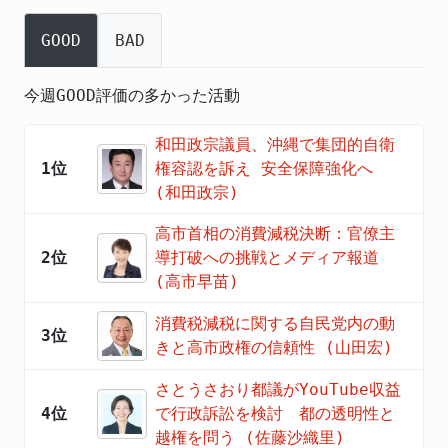
GOOD
BAD
今週GOOD評価の多かった活動
和田政宗議員、沖縄で集団的自衛
1位
権容認を訴え 安全保障強化へ
(和田政宗)
高市首相の消費減税決断：官僚主
2位
導打破への挑戦とメディア報道
(高市早苗)
消費税減税に関する自民党内の動
3位
きと高市政権の信頼性 (山田宏)
さとうさおり都議がYouTube収益
4位
で行政訴訟を検討 都の透明性と
越権を問う (佐藤沙織里)