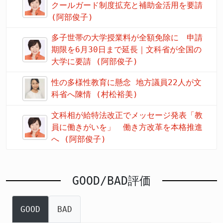
クールガード制度拡充と補助金活用を要請
(阿部俊子)
多子世帯の大学授業料が全額免除に 申請
期限を6月30日まで延長｜文科省が全国の
大学に要請 (阿部俊子)
性の多様性教育に懸念 地方議員22人が文
科省へ陳情 (村松裕美)
文科相が給特法改正でメッセージ発表「教
員に働きがいを」 働き方改革を本格推進
へ (阿部俊子)
GOOD/BAD評価
GOOD
BAD