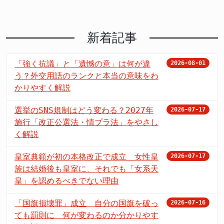
新着記事
「強く抗議」と「遺憾の意」は何が違
2026-08-01
う？外交用語のランクと本当の意味をわ
かりやすく解説
選挙のSNS規制はどう変わる？2027年
2026-07-17
施行「改正公選法・情プラ法」をやさし
く解説
皇室典範が初の本格改正で成立 女性皇
2026-07-17
族は結婚後も皇室に、それでも「女系天
皇」を認めるべきでない理由
「国旗損壊罪」成立 自分の国旗を破っ
2026-07-16
ても罰則に 何が変わるのか分かりやす