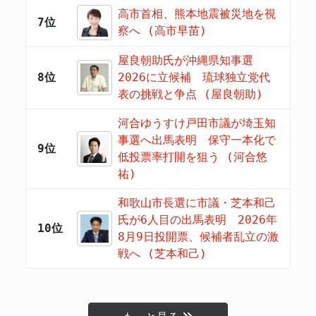
高市首相、熊本地震被災地を視
7位
察へ (高市早苗)
屋良朝助氏が沖縄県知事選
8位
2026に立候補 琉球独立党代
表の挑戦と争点 (屋良朝助)
河合ゆうすけ戸田市議が埼玉知
事選へ出馬表明 保守一本化で
9位
低投票率打開を狙う (河合悠
祐)
和歌山市長選に市議・芝本和己
氏が6人目の出馬表明 2026年
10位
8月9日投開票、候補者乱立の激
戦へ (芝本和己)