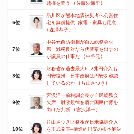
越権を問う (佐藤沙織里)
品川区が熊本地震被災者へ公営住
6位
宅を無償提供 家電・家具も用意
(森澤恭子)
中谷元前防衛相が自民総務会欠
7位
席 減税反対なら代替案を出すの
が議員の仕事だ (中谷元)
財務省が過去最大6.2兆円介入も
8位
円安復帰 日本政府は円安を容認
しているのか (片山さつき)
宮沢洋一前税調会長が自民総務会
9位
欠席 財政規律を盾に国民に背を
向けた判断 (宮沢洋一)
片山さつき財務相が日米協調介入
10位
を正式発表―構造的円安の根本解決