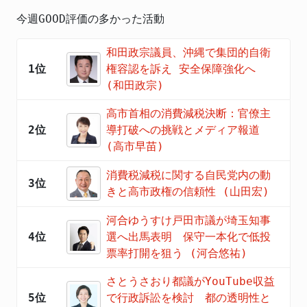
今週GOOD評価の多かった活動
和田政宗議員、沖縄で集団的自衛
1位
権容認を訴え 安全保障強化へ
(和田政宗)
高市首相の消費減税決断：官僚主
2位
導打破への挑戦とメディア報道
(高市早苗)
消費税減税に関する自民党内の動
3位
きと高市政権の信頼性 (山田宏)
河合ゆうすけ戸田市議が埼玉知事
4位
選へ出馬表明 保守一本化で低投
票率打開を狙う (河合悠祐)
さとうさおり都議がYouTube収益
5位
で行政訴訟を検討 都の透明性と