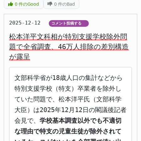
0
件のGood
0
件のBad
2025-12-12
コメント投稿する
▼
松本洋平文科相が特別支援学校除外問
題で全省調査、46万人排除の差別構造
が露呈
文部科学省が18歳人口の集計などから
特別支援学校（特支）卒業者を除外し
ていた問題で、松本洋平氏（文部科学
大臣）は2025年12月12日の閣議後記者
会見で、
学校基本調査以外でも不適切
な理由で特支の児童生徒が除外されて