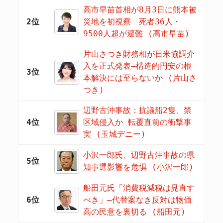
高市早苗首相が8月3日に熊本被
2位
災地を初視察 死者36人・
9500人超が避難 (高市早苗)
片山さつき財務相が日米協調介
入を正式発表―構造的円安の根
3位
本解決には至らないか (片山さ
つき)
辺野古沖事故：抗議船2隻、禁
4位
区域侵入か 転覆直前の衝撃事
実 (玉城デニー)
小沢一郎氏、辺野古沖事故の県
5位
知事選影響を危惧 (小沢一郎)
船田元氏「消費税減税は見直す
6位
べき」―代替案なき反対は物価
高の民意を裏切る (船田元)