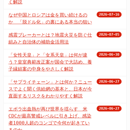
く解説
なぜ中国とロシアは金を買い続けるの
2026-07-16
か 「脱ドル化」の裏にある本当の狙い
感震ブレーカーとは？地震火災を防ぐ仕
2026-07-05
組みと自治体の補助金活用法
「女性天皇」と「女系天皇」は何が違
2026-06-30
う？皇室典範改正案が国会で大詰め、養
子縁組案の中身をやさしく解説
「サプライチェーン」とは何か？ニュー
2026-06-27
スでよく聞く供給網の基本と、日本が今
直面するリスクをわかりやすく解説
エボラ出血熱が再び世界を揺らす 米
2026-06-27
CDCが最高警戒レベルに引き上げ、感染
者1000人超のコンゴで今何が起きてい
るのか