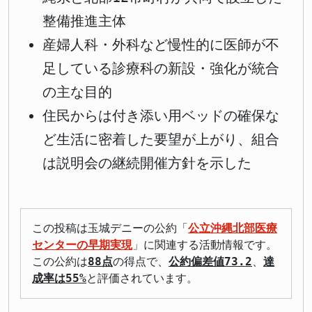
整備推進主体
産婦人科・外科など慢性的に医師が不
足している診療科の新設・強化が統合
の主な目的
住民からは付き添い用ベッドの確保な
ど生活に密着した要望が上がり、組合
は説明会の継続開催方針を示した
この投稿は玉城デニーの公約「
公立沖縄北部医療
センターの早期実現
」に関連する活動情報です。
この公約は
88点
の得点で、
公約偏差値73.2
、
達
成率は55%
と評価されています。