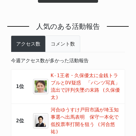
人気のある活動報告
アクセス数
コメント数
今週アクセス数が多かった活動報告
K-1王者・久保優太に金銭トラ
ブルとDV疑惑 「パンツ写真」
1位
流出で評判失墜の末路 (久保優
太)
河合ゆうすけ戸田市議が埼玉知
事選へ出馬表明 保守一本化で
2位
低投票率打開を狙う (河合悠
祐)