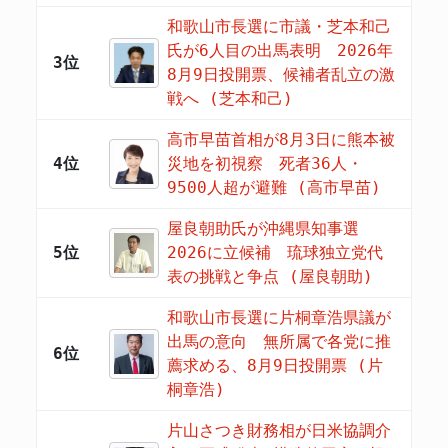
和歌山市長選に市議・芝本和己
氏が6人目の出馬表明 2026年
3位
8月9日投開票、候補者乱立の激
戦へ (芝本和己)
高市早苗首相が8月3日に熊本被
4位
災地を初視察 死者36人・
9500人超が避難 (高市早苗)
屋良朝助氏が沖縄県知事選
5位
2026に立候補 琉球独立党代
表の挑戦と争点 (屋良朝助)
和歌山市長選に片桐章浩県議が
出馬の意向 無所属で各党に推
6位
薦求める、8月9日投開票 (片
桐章浩)
片山さつき財務相が日米協調介