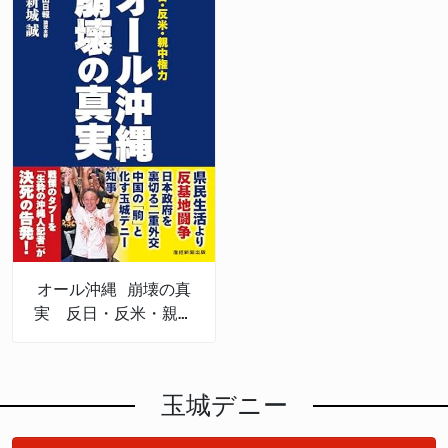
オール沖縄 崩壊の真
実 反日・反米・親中
権力
玉城デニー