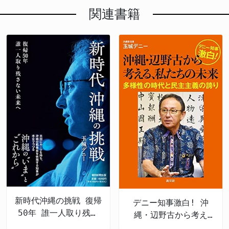
関連書籍
新時代沖縄の挑戦 復帰
デニー知事激白! 沖
50年 誰一人取り残さ
縄・辺野古から考え
ない未来へ
る、私たちの未来