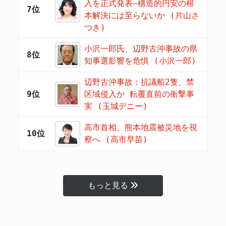
入を正式発表―構造的円安の根
7位
本解決には至らないか (片山さ
つき)
小沢一郎氏、辺野古沖事故の県
8位
知事選影響を危惧 (小沢一郎)
辺野古沖事故：抗議船2隻、禁
9位
区域侵入か 転覆直前の衝撃事
実 (玉城デニー)
高市首相、熊本地震被災地を視
10位
察へ (高市早苗)
もっと見る