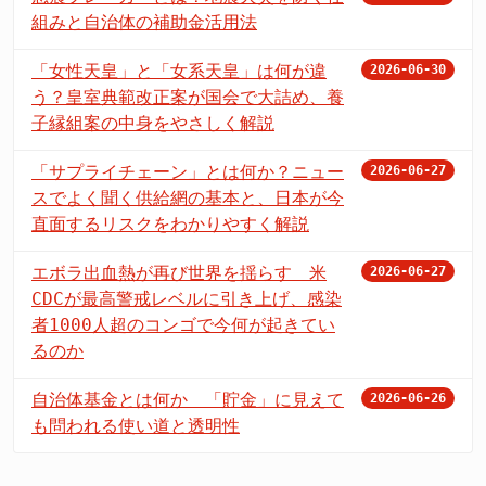
組みと自治体の補助金活用法
「女性天皇」と「女系天皇」は何が違
2026-06-30
う？皇室典範改正案が国会で大詰め、養
子縁組案の中身をやさしく解説
「サプライチェーン」とは何か？ニュー
2026-06-27
スでよく聞く供給網の基本と、日本が今
直面するリスクをわかりやすく解説
エボラ出血熱が再び世界を揺らす 米
2026-06-27
CDCが最高警戒レベルに引き上げ、感染
者1000人超のコンゴで今何が起きてい
るのか
自治体基金とは何か 「貯金」に見えて
2026-06-26
も問われる使い道と透明性