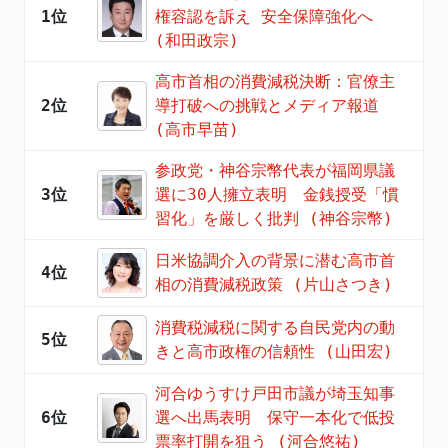
1位
権容認を訴え 安全保障強化へ
(和田政宗)
高市首相の消費減税決断：官僚主
2位
導打破への挑戦とメディア報道
(高市早苗)
参政党・神谷宗幣代表が福岡県議
3位
選に30人擁立表明 金銭授受「慣
習化」を厳しく批判 (神谷宗幣)
日米協調介入の背景に潜む高市首
4位
相の消費減税政策 (片山さつき)
消費税減税に関する自民党内の動
5位
きと高市政権の信頼性 (山田宏)
河合ゆうすけ戸田市議が埼玉知事
6位
選へ出馬表明 保守一本化で低投
票率打開を狙う (河合悠祐)