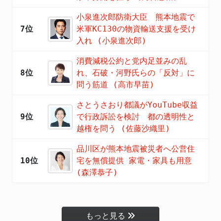
小泉進次郎防衛大臣 熊本地震で
7位
米軍KC130の物資輸送支援を受け
入れ (小泉進次郎)
消費減税公約と党内足並みの乱
8位
れ、石破・河野氏らの「反対」に
問う筋道 (高市早苗)
さとうさおり都議がYouTube収益
9位
で行政訴訟を検討 都の透明性と
越権を問う (佐藤沙織里)
品川区が熊本地震被災者へ公営住
10位
宅を無償提供 家電・家具も用意
(森澤恭子)
もっと見る