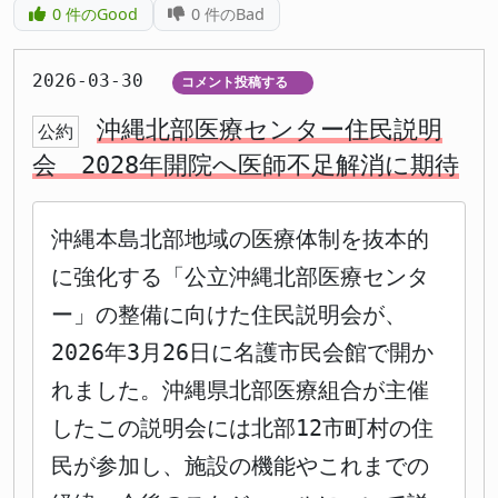
0
件のGood
0
件のBad
2026-03-30
コメント投稿する
▼
沖縄北部医療センター住民説明
公約
会 2028年開院へ医師不足解消に期待
沖縄本島北部地域の医療体制を抜本的
に強化する「公立沖縄北部医療センタ
ー」の整備に向けた住民説明会が、
2026年3月26日に名護市民会館で開か
れました。沖縄県北部医療組合が主催
したこの説明会には北部12市町村の住
民が参加し、施設の機能やこれまでの