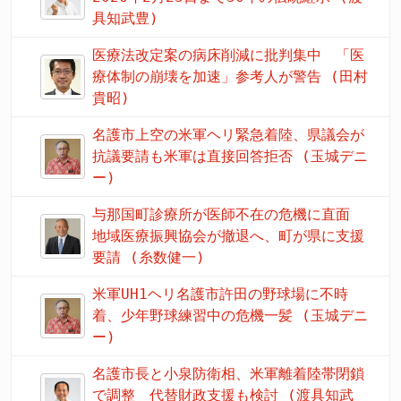
具知武豊)
医療法改定案の病床削減に批判集中 「医
療体制の崩壊を加速」参考人が警告 (田村
貴昭)
名護市上空の米軍ヘリ緊急着陸、県議会が
抗議要請も米軍は直接回答拒否 (玉城デニ
ー)
与那国町診療所が医師不在の危機に直面
地域医療振興協会が撤退へ、町が県に支援
要請 (糸数健一)
米軍UH1ヘリ名護市許田の野球場に不時
着、少年野球練習中の危機一髪 (玉城デニ
ー)
名護市長と小泉防衛相、米軍離着陸帯閉鎖
で調整 代替財政支援も検討 (渡具知武