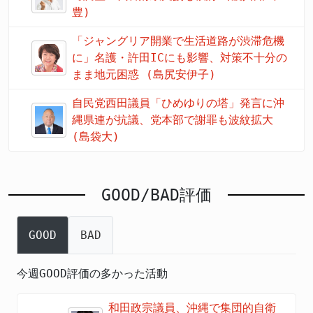
豊)
「ジャングリア開業で生活道路が渋滞危機
に」名護・許田ICにも影響、対策不十分の
まま地元困惑 (島尻安伊子)
自民党西田議員「ひめゆりの塔」発言に沖
縄県連が抗議、党本部で謝罪も波紋拡大
(島袋大)
GOOD/BAD評価
GOOD
BAD
今週GOOD評価の多かった活動
和田政宗議員、沖縄で集団的自衛