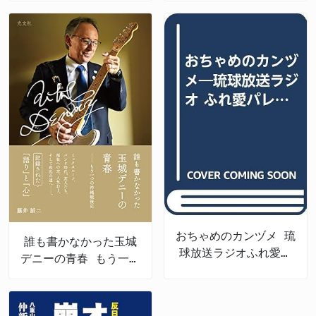
おちゃめのカンヅメ 琉
誰も書かなかった玉城
球放送ラジオふれ愛パ
デニーの青春 もう一つ
レット番外編
の沖縄戦後史