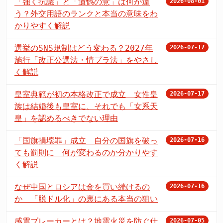
「強く抗議」と「遺憾の意」は何が違
2026-08-01
う？外交用語のランクと本当の意味をわ
かりやすく解説
選挙のSNS規制はどう変わる？2027年
2026-07-17
施行「改正公選法・情プラ法」をやさし
く解説
皇室典範が初の本格改正で成立 女性皇
2026-07-17
族は結婚後も皇室に、それでも「女系天
皇」を認めるべきでない理由
「国旗損壊罪」成立 自分の国旗を破っ
2026-07-16
ても罰則に 何が変わるのか分かりやす
く解説
なぜ中国とロシアは金を買い続けるの
2026-07-16
か 「脱ドル化」の裏にある本当の狙い
感震ブレーカーとは？地震火災を防ぐ仕
2026-07-05