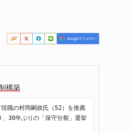
制構築
す現職の村岡嗣政氏（52）を推薦
り、30年ぶりの「保守分裂」選挙