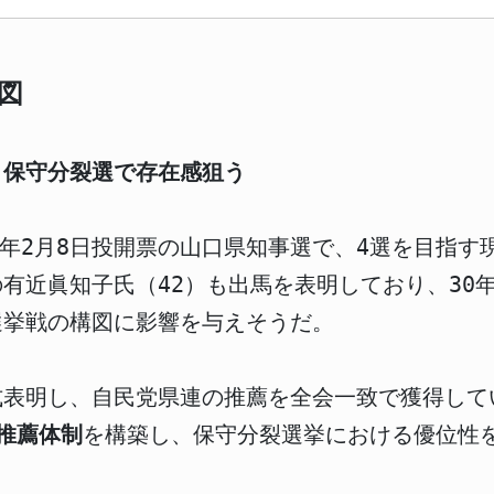
図
－保守分裂選で存在感狙う
、来年2月8日投開票の山口県知事選で、4選を目指
有近眞知子氏（42）も出馬を表明しており、30
選挙戦の構図に影響を与えそうだ。
正式表明し、自民党県連の推薦を全会一致で獲得して
推薦体制
を構築し、保守分裂選挙における優位性