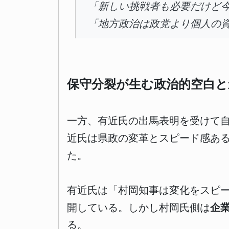
「新しい挑戦者も必要だけど
「地方政治は政党より個人の
保守分裂が生む政治的空白と
一方、有近氏の出馬表明を受けて
近氏は県政の変革とスピード感あ
た。
有近氏は「村岡知事は変化をスピ
開している。しかし村岡氏側は
企
る。