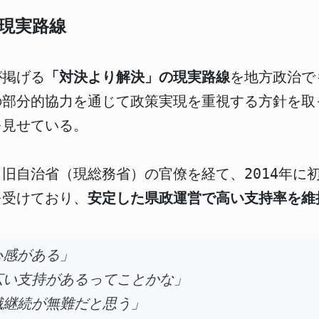
現実路線
が掲げる
「対決より解決」の現実路線
を地方政治で
の部分的協力を通じて政策実現を重視する方針を取
を見せている。
旧自治省（現総務省）の官僚を経て、2014年に
を受けており、
安定した県政運営で高い支持率を維
心感がある」
広い支持があるってことかな」
職継続が無難だと思う」