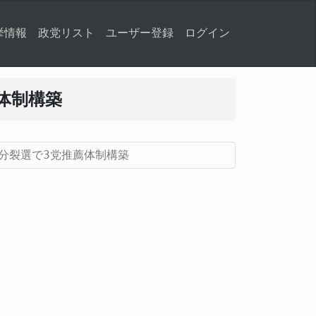
挙情報
政党リスト
ユーザー登録
ログイン
体制構築
分裂選で3党推薦体制構築