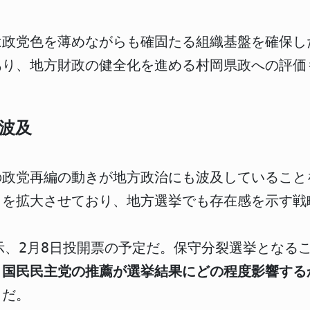
は政党色を薄めながらも確固たる組織基盤を確保し
あり、地方財政の健全化を進める村岡県政への評価
波及
の政党再編の動きが地方政治にも波及していること
力を拡大させており、地方選挙でも存在感を示す戦
日告示、2月8日投開票の予定だ。保守分裂選挙とな
。
国民民主党の推薦が選挙結果にどの程度影響する
うだ。