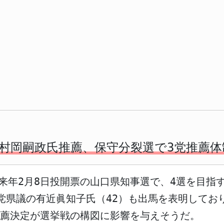
村岡嗣政氏推薦、保守分裂選で3党推薦体
日、来年2月8日投開票の山口県知事選で、4選を目指
党県議の有近眞知子氏（42）も出馬を表明してお
薦決定が選挙戦の構図に影響を与えそうだ。