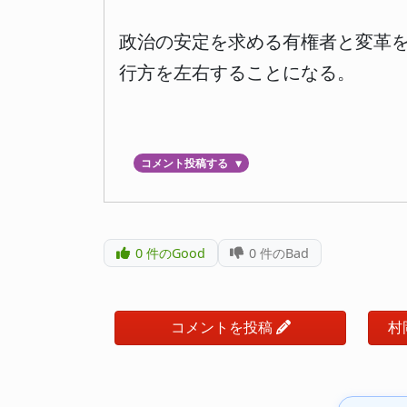
政治の安定を求める有権者と変革を
行方を左右することになる。
コメント投稿する
▼
0
件のGood
0
件のBad
コメントを投稿
村