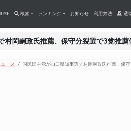
HOME
検索
ランキング
お知らせ
利用方法
選
で村岡嗣政氏推薦、保守分裂選で3党推薦
ニュース
国民民主党が山口県知事選で村岡嗣政氏推薦、保守