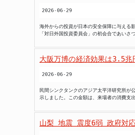
ベーションを促進するという、いわゆる「デュアル・ユース
高まりや、資源・航路の潜在性といった要
は、今回の答申を踏まえ、これらの提言を
な技術開発競争の最前線にあります。AI、
2026-06-29
長戦略の実行を急ぐ考えです。 レアアース開発と経済安全保障の連携 会議で特に注目されたのは、南鳥島周辺海域におけるレアアース泥の開発促進
これにより、革新的なロボット技術が、より早く社会で実用化
に影響し合いながら進展しています。大学
に関する指示でした。総理は、あかま大臣
と体制構築 AI技術は日進月月と進化して
し、国際競争力を高める上で極めて有効な手段となるでしょう。 また、「国際卓越研究大学」の認
海外からの投資が日本の安全保障に与える影
求めました。レアアースは、高性能な電子
理はAIに関するイノベーションを迅速に社
が、防衛分野とも関連の深い先端技術の研
「対日外国投資委員会」の初会合であいさ
す。国内での安定的な供給体制を確立する
効率化、調査・実証実験の早期化、そして
す。これにより、優れた研究成果が、経済
会は、これまで個別の省庁や財務省が担っ
め、採算性の向上や精錬技術の開発に向けた、産業規模での開発実
さらに、制度改正の検討期限をあらかじめ
直面する少子高齢化や経済停滞といった課
国の重要分野への外国からの投資を事前審
ンや海洋状況把握（MDA: Maritime 
るため、政府は「デジタル行財政改革会議」
か。 期待される効果と今後の展望 今回の大学ファンドの投資方針緩和は、日本の安全保障戦略と経済戦略が、より一体となって推進される契機とな
障体制を一段と強固にする狙いが、この委員会の発足には込められています。 新た
かま大臣を中心に、複数年度の視点を持っ
タル改革推進チーム」が、各省庁の垣根を越
大阪万博の経済効果は3.5
るかもしれません。これまで、防衛産業へ
Investment Committee、略称
術が活用される市場を形成・拡大していく
により、社会全体のAI・トランスフォーメーション（AX）の推進を目指す
た。しかし、国際社会の現実を踏まえ、安
は、高市首相が冒頭で訓示を行い、その重
同志国との連携を強化することで、技術開発や情報共
ボット技術の社会実装を加速させるための
るでしょう。 今後、大学ファンドを通じて、安全保障分野における革新的な技術開発や、それを担うスタートアップ企業への資金供給が活発化するこ
2026-06-29
の可否を審査する役割を担います。特に、
会議では、我が国の領土・領海を守り、そ
おける現行法の明確化、AIデータセンター
とが予想されます。これにより、国内の防衛産
意図せずとも国外へ流出するリスクを未然
土の維持・管理に不可欠な領域の保全・管
能性を高め、民間投資を最大化することを目
投資にあたっては、非人道兵器に関わる企
民間シンクタンクのアジア太平洋研究所が公
り、与党である自民党と日本維新の会の連
会の維持を図ることの重要性が指摘されま
推進チーム設置による体制強化も進められ
ァンドの本来の目的である大学の研究力強化にも、引き続き重点が置か
示しました。この金額は、来場者の消費支
えるでしょう。 技術流出リスクの高まり 近年、世界的に経済安全保障の重要性が高まっています。特に、先端技術や重要インフラの多くが、地政学
保全が不可欠です。加えて、地政学的な重
守りながら、経済的な発展をも追求してい
ものです。しかし、その内訳を見てみると
的なリスクやサプライチェーンの脆弱性を
を指示しました。 まとめ 高市総理は2026年6月29日、第24回総合海洋政策本部会議で、海洋分野の成長戦略と経済安全保障強化に向けた指示を出
にどのような貢献を果たしていくのか、その動向が注目されます。 まとめ - 日本の大学フ
分析もあります。 万博開催とその経済効果の検証 昨年開催された大阪・関西万博は、世界中から注目を集め、多くの来場者で賑わいました。万博の
受け、日本でも外国からの投資に対する審査
しました。 南南鳥島周辺のレアアース泥開発について、経済安保の観点から実証実験を速やかに進めるよう指示。 海洋ドローンや海洋状況把握技術
- 国際情勢の変化が投資方針見直しの契機
ような大規模イベントは、開催期間中だけ
外国為替及び外国貿易法（外為法）です。
について、公共調達による市場形成・拡大と国際連携強化を推進する方針です。
山梨 地震 震度6弱 政府対
経済波及効果を正確に把握することは、今
委員会」の設置は、この改正外為法を実効
て
民に説明する上でも不可欠です。アジア太
まで断片的に行われていた審査を、政府全体で連携し、