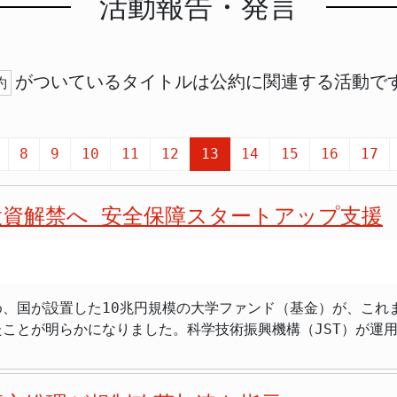
活動報告・発言
がついているタイトルは公約に関連する活動で
約
8
9
10
11
12
13
14
15
16
17
投資解禁へ 安全保障スタートアップ支援
、国が設置した10兆円規模の大学ファンド（基金）が、これ
ことが明らかになりました。科学技術振興機構（JST）が運
」などに配分するものです。今回の投資方針の緩和は、国際情
しょう。これにより、日本の安全保障を根幹から支える先端技
たロシ