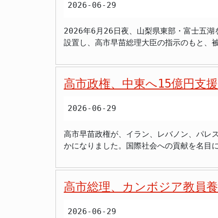
2026-06-29
発表された最終検証結果の詳細 アジア太平
た対日外国投資委員会の特徴は、その省庁
ました。この効果額は、主に二つの要素に大
件の経済的側面だけでなく、国家安全保障
2026年6月26日夜、山梨県東部・富士
ます。これには、飲食や土産物、周辺施設
業者が所属する経済産業省などの所管省庁
設置し、高市早苗総理大臣の指示のもと、
る効果で、約1兆8683億円とされています。事業
セスに加わることになります。これにより
に異常は確認されていませんが、ライフラ
課題 注目すべきは、この経済効果が関西お
会の事務局は財務省内に置かれ、年間約300
発生状況と政府の迅速な対応 2026年6月
実に61.5％が大阪府に集中していたこと
Investment Committee（JFIC）
強い揺れを観測しました。この地震による津波の心配はないとされています。 地震
者の消費支出においては、公式キャラクタ
護 委員会が設置された最大の目的は、日
高市政権、中東へ15億円支
室が設置されました。さらに同日午後10時
考えられます。一方、会場整備などの事業
ガス、通信、鉄道、航空といった社会基盤を
下での政府一体となった対応、国民への適時的確な情報提供と
費を押し上げた影響も指摘されています。 持続的成長への接続が今後の鍵 アジア太平洋研究所は、今回の検証結果が主に短期的な視点から見た効果
安全保障上のリスクにつながらないか、詳細
2026-06-29
され、政府として総力を挙げて対応にあたる
であると断りを入れています。万博の真価
の投資案件を厳しくチェックしています。
異常がないこと、および富士山の火山活動にも特段の変化がないこ
の新たな投資などを中長期的な関西、ひい
な審査体制を通じて、戦略的に重要な技術
高市早苗政権が、イラン、レバノン、パレス
震発生後、山梨県内を中心に停電が発生し、
れた新技術の社会実装を加速させたり、さ
いくと考えられます。今後の運用において、投資の自由
かになりました。国際社会への貢献を名目
山中湖村では一部断水も確認されています。ガスや通信
わらせず、そのレガシーをいかに未来への成長力に繋げていく
審査する「対日外国投資委員会」が2026年6月29日に発足した。 経済安全保障の強化を目的と
緊の課題が山積する中で、国民の血税を安易に国外へ放出
ます。高速道路では、4路線の一部区間で
3兆5121億円。 - 来場者の消費支出は約
と国家安全保障局が共同議長を務め、関係省庁が参加する省庁横断組織である。 
国外へ 高市政権は、イラン、レバノン、
見合わせました。JR在来線や民営鉄道においても、2事業者3
要。
れた。 財務省内に事務局が設けられ、
1500万ドル（約24億円）の緊急無償資金
分時点で、山梨県で5名、神奈川県で1名が
高市総理、カンボジア教員養
ので、日本が「引き続き、関係国や関係機
います。また、110番通報では、外壁の落
姿勢を示したものだとされています。 しかし、その「貢献」の内訳を見ると、イランに対して1000万ドル、レバノンに対して400万ドル、パレスチ
す。 原子力施設・富士山は異常なし、二次災害への警戒も 今回の地震に関して、国民の安心材料として、静岡県御前崎市に所在する浜岡原子力発電
2026-06-29
ナ（ヨルダン川西岸地区）に対して100万ド
所を含む原子力関連施設には、現時点で異