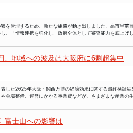
（軍民両用）」の観点からも注目されています。 近年、世界的に見ても、防衛産業
因から、海洋の戦略的価値は一層増しています。こうした背景
「規制改革実施計画」として速やかに閣議決定し、計画をスピ
量子技術、次世代通信、新素材といった最先端分野の研究開発
される道が開かれることが期待されます。 AI時代を見据えた規制・制度改革の迅速化
ファンドがこうした分野の企業、特に将来有望なスタートアッ
、小野田大臣及び関係大臣に対し、経済安全保障の観点から、
おり、その開発スピードに規制や制度の整備が追いついていな
定第1号となった東北大学をはじめとする研究機関
響を管理するため、新たな組織が動き出しました。高市早苗首相
機器や永久磁石などに不可欠な戦略物資であり、その多くを特
会実装させるための具体的な方策を指示しました。具体的には
究開発に注力する中で、ファンドからの資金的な支援は、研究
つし、「情報連携を強化し、政府全体として審査能力を底上げ
ことは、サプライチェーンの脆弱性を克服し、経済安全保障を
「サンドボックス制度」といった、新技術の実証実験を促進す
的な価値を生み出す新たな産業やサービスへと結びついていく
てきた対日投資の審査を、省庁横断の体制へと格上げするもの
証を急ぐ方針が示されました。 新技術育成と市場創出への道筋 また、海洋ドロー
設定することで、変化への対応スピードを高めることも重要視
題を克服し、持続的な成長を実現していくためにも、非常に重
査し、経済安全保障の強化を図ることにあります。米国で先行
Domain Awareness）といった先進技術分野の育成も、
を「AI・デジタル改革推進会議」へと改組します。この会議
な体制の始動 「対日外国投資委員会」（Japan Foreign
た取り組みの必要性を強調しました。具体策として、公共調達
えて総合調整を行い、AIを前提とした規制、制度、運用ルー
兆円、地域への波及は大阪府に6割超集中
の投資は、倫理的な問題や社会的なイメージから、公的資金の
JFIC）と名付けられたこの組織は、2026年6月29日に正式に発
方針です。これにより、国内技術の発展を促し、国際競争力を
構えです。 まとめ 第28回規制改革推進会議において、高市総理はAIやロ
全保障を確保しつつ、それを支える技術・産業基盤を強化して
要性を強調しました。この委員会は、海外の企業や投資家によ
有を加速させ、海洋における安全保障能力の向上を図る考えです。 国境・国
規制改革案を「日本成長戦略」に盛り込み、迅速な実行を指示
近年その重要性が増している経済安全保障の観点から、日本の
の価値を最大限に活用するための施策についても議論されまし
の国内立地促進、医療データ活用などが具体策として挙げられ
業の裾野が広がり、技術力の向上、そして優秀な人材の育成につな
に防ぐことが期待されています。この委員会の設立は、昨秋の
理に万全を期すよう指示しました。特に国境離島については、
的としています。AI時代に対応するため、制度改正の迅速化
業への投資を厳格に排除するなど、国際的なルールや倫理的な
表した2025年大阪・関西万博の経済効果に関する最終検証結果
立合意書にも盛り込まれていた政策です。政権の重要課題とし
した。これらの地域は、国の安全保障の観点からも、また、潜
ます。
れるべきでしょう。 今回の決断は、変化する世界情勢に対応し、日本の国益を
出や会場整備、運営にかかる事業費などが、さまざまな産業の
要性が増す北極海域への関与についても、あかま大臣に対し、
くという、現実的かつ戦略的な一歩であると言えます。このフ
、開催地である大阪府に6割以上が集中しており、関西圏全体へ
抱える中で、国家の安全保障に直結する課題として認識される
ァンドが防衛関連企業への投資を解禁する方針を発表。
体制の見直しが急務となっていました。その具体的な一歩となっ
となった。 - 防衛技術が経済成長や産業イノベーションを促
でなく、その準備段階から終了後まで、多岐にわたる経済効果
この改正により、これまで以上に厳格な投資審査が可能となる
 国境離島や低潮線の保全・管理、及び北極政策の国際連携推進につい
応 富士山への影響は
後の大型イベント開催に向けた貴重なデータとなります。また
性あるものとし、経済安全保障をより一層強化するための具体
も、関係閣僚に指示が出されました。 海洋政策を、危機管理と経済成長の両面から総合
平洋研究所が最終的な検証結果を公表したことで、その経済的
より包括的かつ強力に進めるための基盤が整ったと言えます。 省庁横断の審