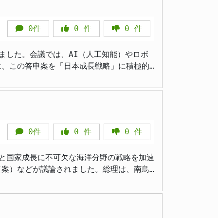
する国際社会に安全保障の重要性を改めて突
0件
0
件
0
件
る企業への投資を控える動きが広がっていた
に不可欠な防衛産業を、社会を支える重要な
しました。会議では、AI（人工知能）やロボ
は、この答申案を「日本成長戦略」に積極的
た非人道兵器の開発・製造に関わる企業は引
験を促進するための具体的な規制緩和策に言
業への投資は、原則として認める方向へと舵
ます。今回の会議では、AI技術の急速な進
立・運営などを支援するために創設されまし
た規制・制度改革を、自身の内閣が進める
れています。 これまで、ファ
進、AI搭載自動運転、次世代AIデータセ
というルールが設けられていました。これ
0件
0
件
0
件
置の拡大などが挙げられています。これらの
化を受け、このルールが現状にそぐわないと
プ」の下で、民間からの投資を最大限に引き
化と国家成長に不可欠な海洋分野の戦略を加速
とが報じられており、政府がデータ基盤強化
貢献する可能性も踏まえた判断と言えるでし
（案）などが議論されました。総理は、南鳥
われた技術は、幅広い産業分野でイノベーシ
策の推進について、関係大臣に具体的な指示
道で実証実験を行う際には、現行の道路交通
で資金調達が難しかった先進的な研究開発
準が不明確であったり、車両としての法的な
捉え、その戦略的重要性を再確認する場とな
難な状況にありました。総理は、これらの法
防衛技術開発が、経済成長や産業全体のイノ
いく構えです。特に近年、地政学的な関心の
幅に高められると指摘しました。政府として