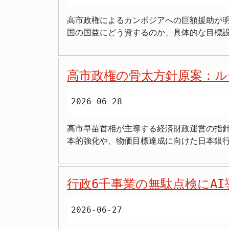
界食糧計画（WFP）、赤十字国際委員会（I
山の火山活動についても、現時点では特段
高市政権によるカンボジアへの巨額援助が明
とが示されています。これらの機関に丸投
います。官房長官は会見で、今後1週間程度
国の国益にどう資するのか、具体的な目標設
実効性には疑問が残ります。 国内に目を向けるべき課題 一方で、日本国内に目を向ければ、少子高齢化の加速による労働力不足や社会保障費の増
高いと指摘しました。揺れの強かった地域では、自治体からの
いう懸念の声が上がっている。 カンボジア教員養成大学、巨額援助の概要 国際協力機構（JICA）は、カンボジア王国のコンポンチャム州における
大、長引く物価高による国民生活の圧迫、
いる地域では、土砂災害、低い土地の浸水
教員養成大学設立計画に対し、11億8,90
状です。これらの喫緊の課題への予算配分
びかけました。 加えて、災害時にはインターネット上で真偽不明の情報が拡散するケースがあるため、政府は、不確かな情報に惑わされず、政府、自
（科学・技術・工学・数学教育に対応した施設）や講堂棟などを整備す
的な疑問符が付かざるを得ません。 援助の透明性や、それがもたらす具体的な成果目標（KPI）の設定が不明確なまま、国民が納めた貴重な税金が国
治体、報道機関が発信する正確な情報に基づいて行動するよう強く求めています。
高市政権の骨太方針原案：ル
保健室などが、講堂棟と共に整備される予定
外へ流出することは、多くの国民にとって
大震度6弱の地震が発生。 政府は官邸対策室を設置、総理指示のもと、被害状況把握と救命・救助活動に全力を投入。 原子力施設および富士山の火
など）、理数科教材といった教育機材も提供
ために、国内の安定や国民生活の向上を後回し
山活動に異常は確認されていない。 ライフライン（停電・断水）、交通網（鉄道・高速道路）に影響が出ており、人的被害も報告されている。 政府
2026-06-28
の事業による直接的な受益者は、事業対象の
果」は不明瞭、問われる説明責任 今回の
は、今後1週間程度の余震、および降雨に伴う二次災害への警戒を呼びかけて
児童約204万人、中学校の生徒約66万2
どのように結びつくのかについて、政権か
よう求めている。
高市早苗首相が主導する経済財政運営の指
の質の向上に寄与することにある。 「国益」を問われる巨額援助 今回の援助は、カンボジアの基礎教育の質向上という崇高な目的を掲げている。し
与」といった綺麗事だけでは、国民の税金が有効活用さ
本的強化や、物価目標達成に向けた日本銀
かし、11億円という巨額の資金が、一体ど
て、その後の日本への経済的・政治的な見
獣被害への対応、そして日本国内のルール
る点は看過できない。 本来、国民の貴重な税金を海外に投じる以上、それが我が国の外交力強化、経済的利益、あるいは安全保障にどう繋がるのか、
の感謝の念を抱き、将来的な経済協力や安
います。 国内投資を最優先課題に 産経新聞が独自に入手した政府の経済財政運営指針「骨太の方針」の原案は、高市早苗首相が掲げる「強い経済」
明確な「国益」への貢献が示されるべきだ
素を抱える地域への大規模な資金提供は、思わぬ形で
の実現に向けた具体的な方向性を示してい
らには将来的な日本へのリターンといった視点が欠けているように見える。 「援助
策の優先順位 さらに、現在の無計画とも
行政6千事業の無駄点検にA
閣の使命だ」と宣言し、その中核として、これまで不
や、「援助によって日本の技術や製品が広
の不確かな海外援助に多額の資金を投じる
らの脱却と持続的な経済成長を目指す上で、国内産業の
られないだろう。 効果測定なき「バラマキ」への警鐘 「効果測定が不十分なまま巨額の資金が提供される援助は、結果的に『バラマキ』に繋がりか
会基盤を整備し、経済を活性化させることこそ、政府の最も重要な責務で
2026-06-27
期待 経済成長の要となる金融政策につい
ねない」というのが、国際援助に対する保
安定と繁栄があってこそ、初めて持続可能
と物価の好循環を確認しつつ、2％の物価安定目標を持
っては、計画通りに進まず、予算が有効活用されないリスクを孕んでいる。 建設資