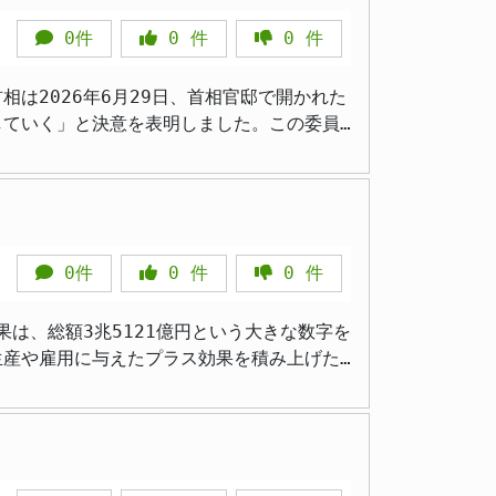
は高度
を踏まえ、政府は海洋分野における新たな成
ード感を持って実行に移していく方針です。
は、軍事的なニーズと民生的なニーズが相互
0件
0
件
0
件
プに投資することは、日本の技術力を底上げ
開発に必要な体制整備を速やかに進めるよう
いのが現状です。こうした状況を踏まえ、総
は2026年6月29日、首相官邸で開かれた
定国からの輸入に依存しているのが現状で
、規制・制度改革に向けた情報収集や分析の
の深化と実用化を加速させる可能性がありま
していく」と決意を表明しました。この委員
確保する上で極めて重要となります。このた
る制度の積極的な活用などが挙げられます。
ことが期待されるのです。これは、我が国が
です。目的は、インフラや基幹技術といった
されています。こうした取り組みを後押しす
要な取り組みと言えるのではないでしょう
する同様の組織を参考に、日本の経済安全保
今回の会議で重要な議題となりました。総理は、あ
を中心に、内閣官房に設置される「AI・デジ
による初期需要の確保を通じて、これらの技
ルの抜本的な見直しを進めていきます。これ
投入には慎重な意見も少なくありませんでし
足しました。同日、首相官邸で開かれた初会合で
高めることを目指します。さらに、同盟国や
いく必要性が、改めて認識された結果と言え
る日本国内への投資案件について、事前にそ
土の保全と北極政策
しました。歩行型ロボットの公道実証実験に
0件
0
件
0
件
基幹産業や重要インフラ、先端技術などが、
た。総理は、国境離島や低潮線といった、国
ています。これらの改革は、事業者の予見可
がる可能性があります。 もちろん、
自民党総裁選における高市首相の公約であ
そこに住む住民の生活環境を整備し、地域社
や、AI・デジタル改革推進会議、内閣官房の
基準を遵守することが不可欠です。また、フ
は、総額3兆5121億円という大きな数字を
て、その実現に向けた動きが加速した形と言
在的な資源や航路としての価値からも、その
生産や雇用に与えたプラス効果を積み上げた
次期北極政策の改定に向けた国際連携の推進
ァンドが、日本の安全保障と科学技術の未来
の経済的な広がりはやや限定的であったとの
ようになりました。こうした国際的な潮流を
たのが、2026年5月29日に成立した改正
進する可能性
を生み出すことが期待されます。開催による
法整備が進みました。今回の「対日外国投資
、税金が投入された事業の効果を検証し、国
的な組織体制の構築を目指すものです。これ
的かつ強力に推進していく姿勢を改めて示しました。
なインパクトがより具体的に示されました。
査体制 新設され