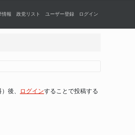
挙情報
政党リスト
ユーザー登録
ログイン
料）後、
ログイン
することで投稿する