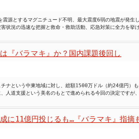
洋研究所の最終報告によると、大阪・関西万博がもたらした経済
横断的な組織体制にあります。委員会の共同議長は、財務省と
別されます。一つは、万博会場内外での来場者の消費支出による
上の重要性も総合的に判断していくという姿勢の表れでしょう
五湖を震源とするマグニチュード不明、最大震度6弱の地震が発
での消費などが含まれます。もう一つは、会場建設やインフラ
と財務省がそれぞれ担当していましたが、今後は経済産業省、
被害状況の迅速な把握と救命・救助活動、応急対策に全力を挙
費による効果が消費支出を上回る結果となったことは注目に値します。 地域へ
、各省庁が持つ専門的な知見や情報を共有し、より多角的な視
インや交通網への影響、人的被害も報告されており、政府は余
よび周辺地域を合わせた2府8県にどのように分配されたかと
0件に及ぶとされる投資審査の効率化と迅速化を図る方針です。英語
26日午後10時29分頃、山梨県東部・富士五湖を震源とする地
が明らかになりました。これは、万博の直接的な経済活動が大
」という名称からも、国際的な投資環境との連携を意識していることがうかがえます。
発生直後の午後10時30分には、官邸危機管理センターに官邸対策
ー「ミャクミャク」のグッズ購入などが大きく寄与したとのこ
本の重要なインフラや基幹技術の流出を防ぎ、経済安全保障を強
援は『バラマキ』か？国内課題後回し
32分には、高市早苗総理大臣から、被害状況の早急な把握、
費については、円安や資源価格の高騰といった外部要因による
支えるインフラ分野や、半導体、AI、量子技術などの先端的
いった指示が関係省庁に出されました。 関係省庁の局長級による緊急参集チームも招集
な事前審査が行われます。米国では、国家安全保障投資委員会（
体制が整いました。翌27日未明に行われた記者会見で、官房
は、一時的な経済効果に留まらず、開催を通じて得られた技術
日本もこれを参考に、自国の経済的・軍事的な安全保障を確保
とを確認したと報告しました。 ライフライン・交通網に影響、人的被害も確認 地
ては日本の持続的な経済成長へと結びつけていくことにあるで
や資産が、不透明な形で他国に渡ることを防ぎ、国の持続的な
チナという中東地域に対し、総額1500万ドル（約24億円）
一時、山梨県、埼玉県、茨城県などで約2,860戸に影響が出
らなる投資を呼び込むための政策的な後押しが不可欠です。今
とのバランスをどう取るかが、引き続き注目されるでしょう。 まとめ 海外
に、人道支援という美名のもとで進められる今回の決定ですが
網については、現時点で目立った被害は報告されていません。 交通網への影
かが、今後の重要な課題と言えそうです。 まとめ - 大阪・関西万博の経済効果は総額
し、インフラや基幹技術の流出防止を目指す。 財務省
する「バラマキ」ではないかとの声が上がっています。 国際貢献の名の下で、
通行止めが発生しました。鉄道では、東海道新幹線が東京駅と豊
1兆6439億円。 - 経済波及効果の61.5％が大阪府に集中
改正外為法（2026年5月29日成立）に基づき、米国を参考に設置さ
そしてパレスチナのヨルダン川西岸地区といった地域で発生して
路線で運転見合わせの情報が入っています。 人的被害については、6月27日午前0時1
年間約3000件の審査の効率化・強化を図る。
協力を実施することを発表しました。これは、2026年6月26
救急搬送されたとの報告を受けており、詳細は確認中ですが、
成に11億円投じるも…『バラマキ』指摘
関と緊密に連携して、中東地域における人道状況の改善及び平
下や信号機の滅灯といった情報が24件寄せられており、119
ルと、巨額の資金が国際連合難民高等弁務官事務所（UNHCR）
常は報告されていません。また、地震の震源地が富士五湖周辺