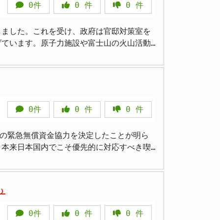
0件
0
件
0
件
波及効果は、総額で3兆5121億円に達し
国家安全保障局が務めます。これは、投資案
もので、約1兆6439億円と試算されてい
。これまで投資審査は、主に投資を受ける事
生しました。これを受け、政府は官邸対策室を
整備、運営などに要した万博関連事業費によ
外務省、防衛省といった関連省庁も審査プロ
げています。原子力施設や富士山の火山活動
の波及効果における
点からの審査が可能になります。また、委員
震や二次災害への警戒を呼びかけています。
いう点です。分析の結果、総経済波及効果の
表記である「Japan Foreign
震が発生し、山梨県富士河口湖町で震度6弱の
阪府内に集積したことを示唆しています。来場
 インフラ・基幹技術の保
とですが、その消費も大阪府内に集中したと
化することにあります。具体的には、電力、
地方自治体との緊密な連携、人命第一の方針の
建設コストの上昇が、当初の想定以上に事業
な基幹技術分野において、外国からの投資が
CFIUS）が同様の役割を担い、外国から
0件
0
件
0
件
長官は、この地震による原子力関連施設への
革新や国際的なネットワーク、そして地域へ
するための体制を整備したのです。この新た
しょう。そのためには、万博で展示・実証さ
発展と国民生活の安全を守ることを目指して
もの緊急無償資金協力を決定したことが明ら
ているとの報告がありました。また、山梨県
回の結果を踏まえ、単なるイベント開催に終
からの投資を事前
、本来日本国内でこそ優先的に対応すべき喫
響も確認されてい
巨額の資金が
橋駅間、および東京駅と名古屋駅間で運転を
。 - 今後の持続的成長には政策的な後押しが必
いる緊急人道ニーズに対応するため、総額
0
日に茂木外務大臣が記者会見で明らかにしたも
痛ましい被害が生じていることが示唆されて
も
和と安定に向けて、貢献していきたい」との
番通報も通常より多い地域があるとのことで
0件
0
件
0
件
や国際赤十字・赤新月社連盟（IFRC）、世
ということもあり、関心が高まっていた富士