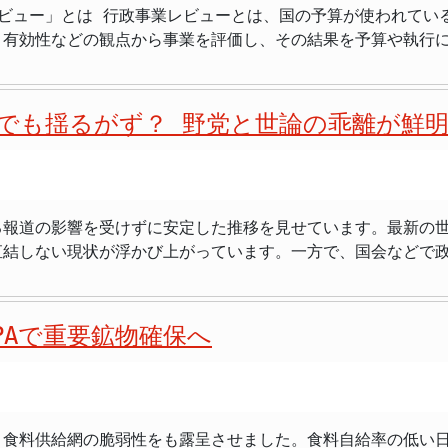
り組むべきは、国民一人ひとりの生活を守り、向上させるため
ビュー」とは 行政事業レビューとは、国の予算が使われてい
る賃上げに繋がる経済構造への転換を後押しするよう、政府が
及効果は限定的と言わざるを得ない。むしろ、我が国の優れた
有効性などの観点から事業を評価し、その結果を予算や執行に反
の章で指摘されています。 新時代への布石、AI・自動運転で成長力確保 原案の
向ける
です。事業ごとに成果目標・実績・資金の流れなどをまとめた
安心の確保」をテーマに、未来への投資が具体的に示されていま
上がるのも当然であろう。海外への援助は、あくまで国益に資
への国益との関連性が不明瞭であり、国民の税金が効果的に使
これだけの数の文書を人手だけで精査するのは限界
「フィジカルAI」への注力が打ち出されました。 さらに、AIやドローンといった
判は避けられません。 将来世代への財政負担増も懸念されており、政府には政策決
点検するのは良い取り組みだけど、AIがどう判断したか
して全国的な「移動の足」の確保に向けた自動運転やライドシ
層丁寧に説明する責任がある。 今後、JICAや関連省庁には、事業の進捗状況はも
でも揺るがず？ 野党と世論の乖離が鮮
あるなら人手だけでは無理、AIは必要だと思う。でも使い方次第
重要な布石となるのではないでしょうか。 政府は現在、バイオテクノロジーを含む17
設定されるべき）目標に対する達成度を、厳格かつ客観的に評
果たせない。設問設計も全部公開して」 >「行政がAIを使
危機管理投資」と「成長投資」を進めており、これらの取り組み
力向上度、それが児童・生徒の学力向上にどう結びついたか、
なら歓迎。でも2028年度まで待つのは遅すぎないか」 AIが
方針 経済成長の追求と並行して、国民生活の安全・安心を守る
を支援するためのものです。2026年7月から15府省庁が参加
化するオーバーツーリズムへの対策強化や、全国で被害が相次
つくのか、厳格な説明責任が果たされるのか、今後の動向を注視していく
る報道の影響を受けずに安定した推移を見せています。最新の
した。 STEM棟や講堂棟の整備、教材供与などを通じ、基礎教育の質向上
直結しない現状が浮かび上がっています。一方で、国会などで
2か月かかっていた分析作業をAIで約3日に短縮した実績もあ
や、国内法規を軽視するような行動に対し、国として断固たる
なるでしょう。 世論調査に見る内閣支持率の現状 直近の各社の世論調査を
あり、国民への説明責任が問われる。
ることが確認できます。例えば、読売新聞が2026年6月に実
ない 手法の公開が不可欠 行政の効率化・コスト
会基盤を維持しつつ、持続可能な経済発展を目指すという、高市政
と毎日新聞の調査でも、支持率は横ばいで推移しており、特に
す。 AIがどのような基準・方法でレビューシートを分析するのかが非
実現に向けた方針を示した。 国内投資の抜本的強化が最重要課題と位置づけられ
PAで重要鉱物確保へ
0％まで進んだものの、下げ止まった」と分析しており、政権
ません。 AIへの指示文（プロンプト）の設計内容やアルゴ
検した」という事実だけで事業の見直しを正当化する事態に
ム対策、クマ対策強化に加え、ルール逸脱外国人への毅然と
事では、「政権発足以来最低。〝中傷動画〟への説明、納得で
があります。予算の無駄を本当に排除したいなら、AIの分析
記された。 民泊の適切運営も求められ、国民生活の安全・安心確保への配慮も示され
か、との懸念も一時的に広がりました。この報道は、政権にと
く食料供給網の脆弱性をも露呈させました。食料自給率の低い
因分析 それにもかかわらず、高市内閣の支持率が劇的な
たす体制を整えることが不可欠です。 2028年度の本格導入まで時間的な余裕は多く