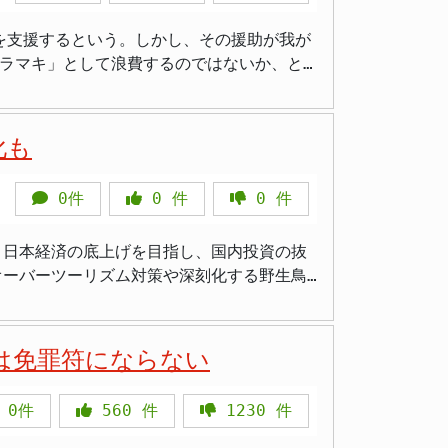
といった国際機関や団体を通じて提供されるこ
かし、政府は油断できない状況であると見て
を支援するという。しかし、その援助が我が
どれだけ有効に使われるのか、その透明性や
日間は、規模の大きな地震が発生する可能性が
バラマキ」として浪費するのではないか、と
民生活に直結する課題が山積しているのが現
全を最優先に行動するよう、国民に改めて呼
員養成校を4年制大学へ格上げし、STEM棟
先されるのか、その政策判断の基準には根本
化も
験器具やICT機材（電子黒板、遠隔講義機材
」や「発言力向上」といった抽象的な目標の
国調達、機材は現地調達とする方針だ。 こ
言ではないでしょう。 援助の「成
0件
0
件
0
件
最終的な受益者は、卒業生が赴任する小学校の
のか。そして、それが最終的に日本の国益に
で育成される教員の能力向上を図り、基礎教育
せん。国際社会での「貢献」や「平和への寄
、日本経済の底上げを目指し、国内投資の抜
、往々にし
オーバーツーリズム対策や深刻化する野生鳥
目標設定（KGI、KPI）が極めて曖昧であ
なくありません。支援を受けた国が、日本へ
安全・安心確保にも踏み込んだ内容となって
ません。むしろ、政治的・軍事的な不安定要
その後の運用状況や教育効果の定点観測、さ
負担増、問われる政
な国力を徹底して強くすることが高市早苗内
。すでに深刻な財政赤字を抱える中で、効果
」は免罪符にならない
は、長引くデフレか
描かれていない限り、それは国民の支持を得
んでいます。日本国民が安心して暮らせる社
の好循環を促す
0件
560
件
1230
件
な運営を求めています。具体的には、「賃金
助も、現地政府の意向や国際情勢の変化によ
負担を強いるような政策は、厳しく問われな
政策が、単に