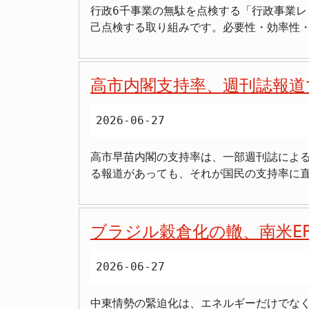
ければなりません。本来、政府が真剣に取
行政6千事業の無駄を点検する「行政事業レ
物価目標達成に留まらず、国民の実感でき
は評価できるが、日本の技術や産業への波
に向けるべきです。 まとめ 高市政権は、中東地域（イラン、レバノン、パレスチナ）に対し、総額1500万ドル（約24億円）の緊急無償資金協力を
己点検する取り組みです。必要性・効率性・
う。原案では、政府と日銀が足並みをそろえることの重要性も、複数
なスキームを模索すべきではないだろうか。 日本国内では、少子化対策や教育環境の整備、インフラ老朽化対策など、喫緊の課題に予算を振り
決定しました。 「人道支援」や「平和と安定への貢献」を名目としていますが、国内に山積する喫緊の課題への対応とのバランスが問われています。
の基礎資料となるのが「レビューシート」
第2章では、「日本の成長力強化と安全・
べきではないか、という声が国民の間から
援助の具体的な成果目標（KPI）や、日本
することで、国民への説明責任と透明性の確保を図っています。 対象事業は約6千にのぼります。
み出す経済構造への転換を目指し、ロボットを自律制御する
合に限定すべきだ。 厳格な成果報告と国民への説明責任を 高市総理は、国民から負託された権限に基づき、この巨額援助の必要性と、それによって
キ」との批
があり、各府省庁とも作業の効率化が長年の課題となっていました。 >「行政の無駄をAIで
術の社会実装、医療データの活用推進、そ
得られるであろう具体的な「国益」について、国民に対してより一
高市内閣支持率、週刊誌報道
公開しないと意味がない」 >「6千事業も
らは、日本の国際競争力を高め、「稼ぐ力」を強化するための
ちろんのこと、当初設定された（あるいは
した！だけで終わったら国民への説明責任は
の戦略分野を選定し、供給力強化に向けた「
ば、教員養成大学卒業生の赴任先での指導
2026-06-27
り判断すべきでは」 >「本当に無駄が削れる
生活の安全・安心を重視、外国人対応に新
だ。 今回の教員養成大学設立支援が、真にカンボジアの発展と、ひいては日本の国益に資するものであるのか、その検証結果を国民は注視していく必
本格導入へ 今回の実証実験は、膨大な作業
まれている点が注目されます。近年、深刻
要がある。血税が有効活用され、確かな成果に結び
高市早苗内閣の支持率は、一部週刊誌によ
せて分析させます。 政府はすでに全府省庁約18万人の国家公務員を対象に、ガバメントAI「源内（げんない）」の大規模実証を2026年5月から開始
に挙げられました。 特筆すべきは、「日本のルールを逸脱した振る舞いをする外国人に毅然とした対応に出る」という方針です。これは、一部で問題
カンボジアの教員養成大学設立支援に11億8,900万円の無償資金協力を決定
る報道があっても、それが国民の支持率に
しています。農林水産省では、職員1人が約
視されている訪日外国人によるマナー違反
を目指す。 しかし、援助の具体的な目標設定（KGI・KPI）や、我が国の国益への貢献が不明瞭な点は批判に繋がりかねない。 効果測定が不十分な
間に深刻な乖離が見られ、今後の政治のあり方を考える上で重要な論点と
す。 精度の検証を経て、2028年度までに更新する分析システムへ新機能として正式に組み込む方針です。効率化が実現すれば、職員はより高度な政
す。 また、民泊についても、その適切な運営を求める方針が示されており、観光客の増加に伴う地域社会への影響にも配慮した内容となっています。
ままの巨額援助は「バラマキ」との指摘が
見ると、高市内閣の支持率は概ね安定してい
策立案や事業の本質的な評価に集中できると期待されています。 「AIが確認した」は免罪符になら
これらの施策は、国民が安心して暮らせる社
前月比で5ポイント上昇しました。朝日新聞
削減という観点からは評価できる取り組みです。しかし、重要な課題がありま
政府は「骨太の方針」原案を策定し、高市早苗首相の「強い経済」
ブラジル穀倉化の轍、南米E
月以降の下落傾向が5月に発足以来最低の5
公開のままでは、国民への説明責任が果たせ
た。 日本銀行に対し、賃金と物価の好循環を確認しつつ、2％の物価安定目標の持続的・安定的な実現を期待。 フィジカルAIや先端技術の社会実
きます。 しかし、産経新聞とFNN（フジニュースネットワーク）が1週間前に行った合同調査では、支持率が65.3％となり、前月比で2.7ポイント減
す。分析の基準が見えなければ、外部からの検証が不可能になります。 また、「AIが点
装、自動運転・ライドシェア推進など、成長力強化策が盛り込まれた。 オーバーツーリズ
2026-06-27
少しました。FNNプライムオンラインの記
なれば、むしろ問題を見えにくくする危険性
した対応方針が明
週刊誌報道が支持率に影響を与え始めたの
した」という姿勢が欠かせません。 税金の使い道に説明責任を AI行政に問われる透明性 行政改革の実効性を高めるためには、AI点検の手法・結
中東情勢の緊迫化は、エネルギーだけでな
り、支持率の本格的な下降局面に入る可能性も指摘されていました。 支持率低下を免れた要
果・判断基準をすべて公開したうえで、行政が自ら説明責任を果