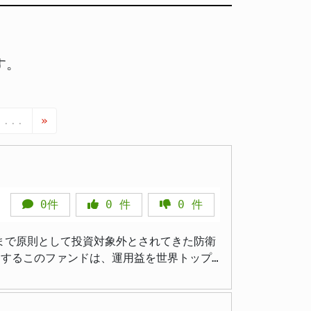
す。
...
»
0件
0
件
0
件
まで原則として投資対象外とされてきた防衛
用するこのファンドは、運用益を世界トップ
勢の急激な変化と、安全保障の重要性に対す
術や、それを担うスタートアップ企業の育成