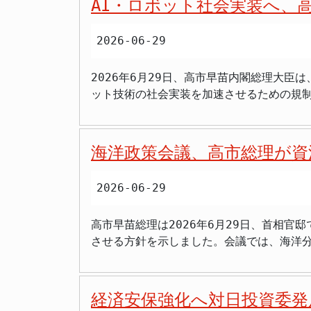
AI・ロボット社会実装へ、
アによるウクライナ侵略という衝撃的な出
きつけ、各国が防衛力の強化へと舵を切るきっかけとなったのです。 これまで、いわゆる「E
2026-06-29
産業は人道上の観点などから投資対象から
のです。しかし、ウクライナでの戦闘は、
2026年6月29日、高市早苗内閣総理大臣
基盤産業として再評価する動きが国際的に広がったのです。 こうした国際的な認識の変化を受け、大学ファ
ット技術の社会実装を加速させるための規
業への投資制限の緩和を決定しました。国
に取り込み、民間投資を最大限に引き出す
き続き投資対象から除外されますが、それ
及し、スピード感を持った実行を指示しました。 AI・ロボット社会実装を加速：答申案を成長戦略へ 規制改革推進会議は、経済
を切ったのです。この方針は、23日に開かれたJSTの運用・監視委員
ている規制を見直し、新たな産業の創出や国
と日本の大学の国際的な研究競争力を高め
海洋政策会議、高市総理が資
展と、それに伴う社会の変革を見据えた包
た。その原資は10兆円規模にのぼり、その運用
「日本成長戦略」に積極的に組み込む考えを
ンドの投資方針では、「武器の製造・販売で
2026-06-29
ンターの国内立地加速、医療・健康データ
は、倫理的な観点や、ファンドの目的との
改革を通じて、事業者が将来の投資計画を
の判断がなされたのです。 緩和後の投資方針では、非人道兵器に関連しない防衛装備品を扱う企業への投資が原則として可能になります。これは、防
高市早苗総理は2026年6月29日、首相
出すことが狙いです。関連報道でも、AIデ
衛技術が必ずしも軍事用途のみにとどまら
させる方針を示しました。会議では、海洋
を重要課題と位置づけていることがうかがえます。 歩行型ロボット実証実験の推進：予見可能性を高める具体策 答申案の中
ょう。例えば、ドローン技術、サイバーセ
島周辺のレアアース泥開発や、海洋ドロー
るのがAIを活用した歩行型ロボットに関す
ョンの源泉となり得ます。大学ファンドが
を出しました。 海洋政策の重要性、高まる国家戦略 総合海洋政策本部は、海洋政策に関する政府の重要事項を審議するため、内閣官房に設置されて
法や道路運送車両法などにおける規制が壁
が、よりスムーズに進むことが期待されます。 安全保障と経済成長の両立を目指して 大学ファンドによる防衛関連投資の解禁は、日本
います。今回の会議は、内外の情勢が変化
位置づけが曖昧であったりするため、事業
制の強化に直結する動きです。しかし、そ
経済安保強化へ対日投資委発
りました。高市内閣は、海洋政策を「危機
律における道路使用許可の基準や、車両と