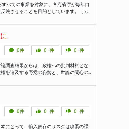
の具体的な政策であり、その資源はまず国内
るすべての事業を対象に、各府省庁が毎年自
強く求めている姿勢の表れと言えるでしょ
建設技術や高品質な資材の輸出に繋がるよう
映させることを目的としています。 点検
文書で、全府省庁がこれを作成して全面公開
す。人口減少が進む中でも高い付加価値を生
する範囲で、かつ効果を厳格に測定できる場
われているのか疑問視されており、「バラマ
先端技
定における優先順位の再考が求められます。
ェアの取り組みも盛り込まれています。これ
明に
では形だけになりそう」 >「AIが点検しま
価・公表することが強く求められる。例え
う前に、そもそも事業の必要性を人間がしっか
を加速させる狙いがあるようです。 国民
といった具体的な指標に基づく評価が不可欠
0件
0
件
0
件
膨大なレビューシートを分析 2028年度の
ための施策も、今回の原案では幅広く盛り込
し、レビューシートのデータをAIに読み込ま
ぐ野生鳥獣、特にクマへの対策強化が具体的
。 まとめ 高市政権は、
世論調査結果からは、政権への批判材料とな
政権を追及する野党の姿勢と、世論の関心の
り、行政へのAI導入が本格的に加速していま
姿勢を示すことを明確にしたものと言えま
施した調査では、内閣支持率が69％に達し、
権の強い意志の表れでしょう。 まとめ
大きな変動は見られません。毎日新聞は「3
運営が一定の安定局面に入ったとの見方もで
リズムは積極的に開示される必要がありま
0件
0
件
0
件
きない半数超える」との見出しが掲げられ、
結果を「人間が責任を持って最終確認・判断
た。
ってネガティブな要素となりうるものであ
日本にとって、輸入依存のリスクは喫緊の課