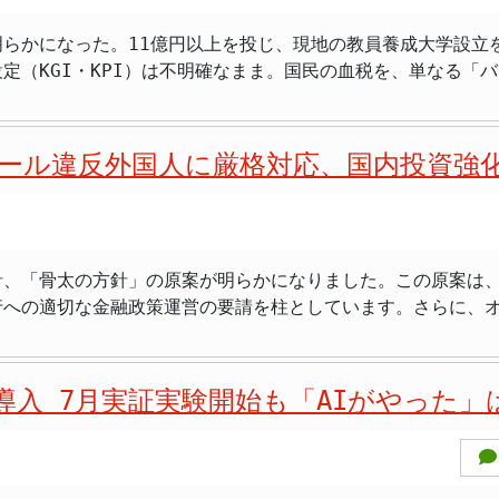
CRC）、国際移住機関（IOM）、国連児童基金（UNICEF）
の変化は見られないと気象庁および政府は確認しています。 し
らかになった。11億円以上を投じ、現地の教員養成大学設立
げする形で資金が提供されるため、日本の税金がどのように、
は、震度6弱程度の地震に注意が必要であり、特に今後2、3
定（KGI・KPI）は不明確なまま。国民の血税を、単なる「
避難情報に注意するよう促しています。 さらに、直近で大雨や台風の接近が予想されて
そして頻発する地震や豪雨といった自然災害への対策など、国
、河川の増水や氾濫、暴風への厳重な警戒が必要です。身の安
0万円もの無償資金協力を実施すると発表した。これは、現地の教
が十分に進まない中で、なぜ、これほど大規模な海外支援が優
るためのものである。 この計画では、STEM棟に教員養成用実験室や学長室、
 まとめ 2026年6月26日夜、山梨県東部・富士五湖を震源とする最
ール違反外国人に厳格対応、国内投資強
だ。総延床面積は約4,032平方メートルに及ぶ。さらに、実
到底理解できるものではありません。国際社会における「貢献
される。建設資材は主に現地調達とし、一部困難な場合は第三
にすることは、政府の最も重要な責務を放棄していると言っても過
教員養成大学の学生約1,400人、教職員約200人となる。
緊急支援が、具体的にどのような人道危機を、どれだけ改善する
いる。 インターネット上の不確かな情報に注意し、公的情報を確認する
千人、合計で約260万人以上と試算されている。目的は、同大学
らの明確かつ説得力のある説明は、残念ながら十分ではありま
針、「骨太の方針」の原案が明らかになりました。この原案は
れているのか、その妥当性を検証することはできません。 多額の無償資金協力は
行への適切な金融政策運営の要請を柱としています。さらに、
のような基準で、どれほどの効果を生み出すのか、その具体的な
返りがほとんど期待できない「垂れ流し」に終わるケースが少
を軽視する外国人への毅然とした姿勢を示すなど、国民生活の
全保障面での連携強化につながるという保証は、どこにもあり
。今回の計画では、単に施設を建設し機材を供与するだけで、
日本の国益を損なうリスクさえ孕んでいるのではないでしょうか。 将来への
ます。原案では、まず「日本と日本人の底力を活かし、総合的
を受ける国が自立し、最終的には援助が不要になる」という原則
言える海外援助は、将来世代への負担増にもつながりかねません
I導入 7月実証実験開始も「AIがやった
足してきた国内投資のてこ入れを最重要課題と位置づけています。 この方針
まり、将来的な経済的利益に繋がる」といった具体的な道筋が
ことは、日本の財政基盤をさらに脆弱なものにする危険性を孕
基盤強化がいかに重要であるかを浮き彫りにするものです。 日銀に賃金・物価
あるはずです。 「国際貢献」ももちろん大切ですが、それはあくまで国内の
て、原案は日本銀行に対し、経済・物価・金融情勢に応じた適切
守的な立場からの長年の指摘である。今回のカンボジアへの援
となるものです。目先の「貢献」のために、将来世代に過剰な
続的・安定的に実現すること」への期待が明記されました。 これは、日銀の金融
材の大部分を現地調達とするのは、資源の国内循環という観点から