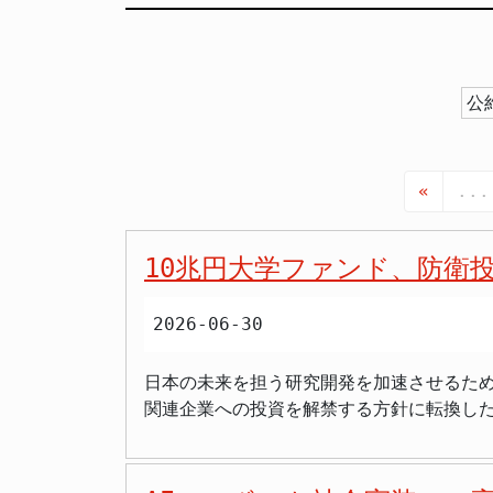
公
«
...
10兆円大学ファンド、防衛
2026-06-30
日本の未来を担う研究開発を加速させるため
関連企業への投資を解禁する方針に転換した
レベルの研究を目指す「国際卓越研究大学
る認識の高まりを反映したものと言えるで
が大きく後押しされることが期待されます。 国際情勢の変化がもたらした決断 今回の大学ファンドの投資方針見直しは、2022年2月に始まっ