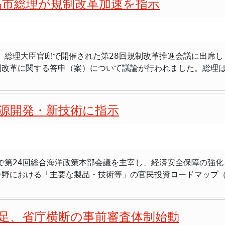
高市総理が規制改革加速を指示
来事が大きな契機となりました。この侵略は、欧州をはじめと
SG投資」（環境・社会・企業統治）の潮流の中で、防衛
敬遠される傾向にありました。欧州などでも、武器製造に関わ
こうした風潮に変化をもたらしました。自国の安全を守るため
は、総理大臣官邸で開催された第28回規制改革推進会議に出席
ンドの運用主体であるJSTは、防衛関連企
制改革に関する答申（案）について議論が行われました。総理
際条約で厳しく禁止されているクラスター弾や化学兵器といっ
方針を表明しました。特に、歩行型ロボットの公道での実証実
以外の、例えば通常兵器や防衛関連システムなどを手掛ける企
成長の足かせとなっ
会で決定されました。 従来の制限と緩和後の投資対象 大学ファンドは、もとも
民生活の利便性向上を目指す政府の取り組みの中核を担ってい
、世界最高水準の研究活動を目指す「国際卓越研究大学」の設
源開発・新技術に指示
括的な答申案が示されました。高市総理は、この答申で示され
益を通じて、我が国の学術研究の発展に長期的に貢献することが期待さ
強調しました。具体的には、AIを活用した歩行型ロボットの推
収益の50％以上をあげている企業」は投資対象から除外する
の利活用促進、さらに法人登記における代表者住所の非表示措
整合性を考慮した結果でした。しかし、前述した国際情勢の変
立てやすくなる「予見可能性」を高め、「官民投資ロードマッ
官邸で第24回総合海洋政策本部会議を主宰し、経済安全保障の強
ータセンターの建設促進に向けた規制見直しの答申があったこ
ず、民生技術への転用や、結果として社会全体の安全・安心に
分野における「主要な製品・技術等」の官民投資ロードマップ
でも、特に注目されてい
キュリティ、先進素材、宇宙開発関連技術など、防衛分野で培
ンなどの新技術育成、国境離島・低潮線の保全、そして北極政
る規制改革です。現在、こうしたロボットが公道、とりわけ歩
こうした分野のスタートアップ企業に投資することで、これま
となっています。例えば、歩道での実験には道路使用許可の基
の安全保障体
する中で、海洋を国家の持続的な発展と安全保障の基盤として
者が安心して開発や実証実験を進め、投資を呼び込むことが困
の意義は単に軍事的な側面に留まりません。むしろ、最先端の
足、省庁横断の事前審査体制始動
管理」と「経済成長」の両面から、総合的かつ力強く推進して
しての取り扱いを明確化することで、事業者の予見可能性を大