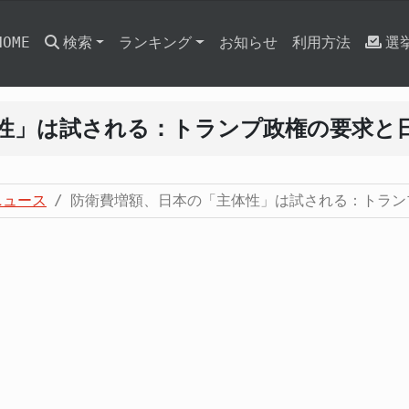
HOME
検索
ランキング
お知らせ
利用方法
選
性」は試される：トランプ政権の要求と
ニュース
防衛費増額、日本の「主体性」は試される：トラン