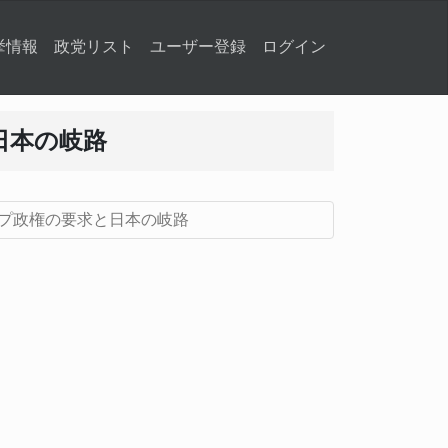
挙情報
政党リスト
ユーザー登録
ログイン
日本の岐路
プ政権の要求と日本の岐路