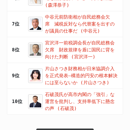
(森澤恭子)
中谷元前防衛相が自民総務会欠
7位
席 減税反対なら代替案を出すの
が議員の仕事だ (中谷元)
宮沢洋一前税調会長が自民総務会
8位
欠席 財政規律を盾に国民に背を
向けた判断 (宮沢洋一)
片山さつき財務相が日米協調介入
9位
を正式発表―構造的円安の根本解決
には至らないか (片山さつき)
石破茂氏が高市内閣の「強引」な
10位
運営を批判し、支持率低下に懸念
の声 (石破茂)