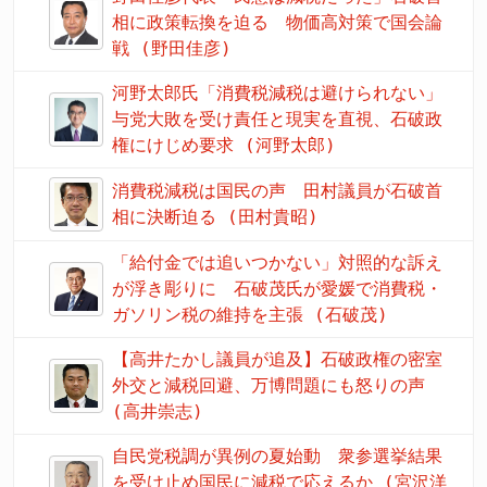
相に政策転換を迫る 物価高対策で国会論
戦 (野田佳彦)
河野太郎氏「消費税減税は避けられない」
与党大敗を受け責任と現実を直視、石破政
権にけじめ要求 (河野太郎)
消費税減税は国民の声 田村議員が石破首
相に決断迫る (田村貴昭)
「給付金では追いつかない」対照的な訴え
が浮き彫りに 石破茂氏が愛媛で消費税・
ガソリン税の維持を主張 (石破茂)
【高井たかし議員が追及】石破政権の密室
外交と減税回避、万博問題にも怒りの声
(高井崇志)
自民党税調が異例の夏始動 衆参選挙結果
を受け止め国民に減税で応えるか (宮沢洋