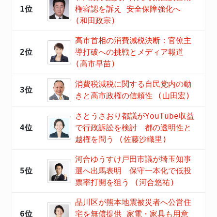
1位
権容認を訴え 安全保障強化へ
(和田政宗)
高市首相の消費減税決断：官僚主
2位
導打破への挑戦とメディア報道
(高市早苗)
消費税減税に関する自民党内の動
3位
きと高市政権の信頼性 (山田宏)
さとうさおり都議がYouTube収益
4位
で行政訴訟を検討 都の透明性と
越権を問う (佐藤沙織里)
河合ゆうすけ戸田市議が埼玉知事
5位
選へ出馬表明 保守一本化で低投
票率打開を狙う (河合悠祐)
品川区が熊本地震被災者へ公営住
6位
宅を無償提供 家電・家具も用意