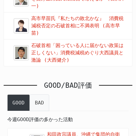
一)
高市早苗氏『私たちの敗北かな』 消費税
減税否定の石破首相に不満表明 (高市早
苗)
石破首相「困っている人に届かない政策は
正しくない」消費税減税めぐり大西議員と
激論 (大西健介)
GOOD/BAD評価
GOOD
BAD
今週GOOD評価の多かった活動
和田政宗議員、沖縄で集団的自衛