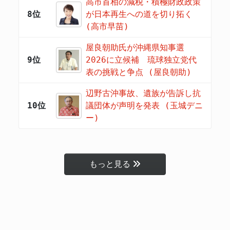
高市首相の減税・積極財政政策
8位
が日本再生への道を切り拓く
(高市早苗)
屋良朝助氏が沖縄県知事選
9位
2026に立候補 琉球独立党代
表の挑戦と争点 (屋良朝助)
辺野古沖事故、遺族が告訴し抗
10位
議団体が声明を発表 (玉城デニ
ー)
もっと見る