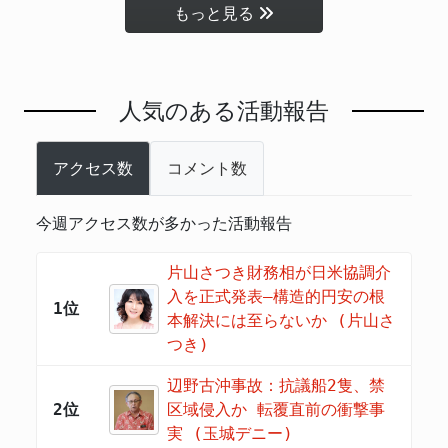
もっと見る
人気のある活動報告
アクセス数
コメント数
今週アクセス数が多かった活動報告
片山さつき財務相が日米協調介
入を正式発表―構造的円安の根
1位
本解決には至らないか (片山さ
つき)
辺野古沖事故：抗議船2隻、禁
2位
区域侵入か 転覆直前の衝撃事
実 (玉城デニー)