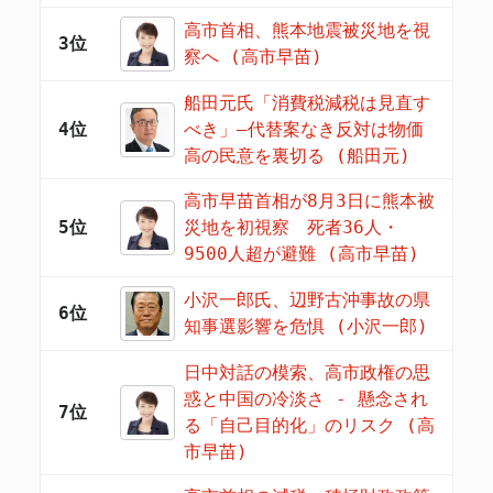
高市首相、熊本地震被災地を視
3位
察へ (高市早苗)
船田元氏「消費税減税は見直す
4位
べき」―代替案なき反対は物価
高の民意を裏切る (船田元)
高市早苗首相が8月3日に熊本被
5位
災地を初視察 死者36人・
9500人超が避難 (高市早苗)
小沢一郎氏、辺野古沖事故の県
6位
知事選影響を危惧 (小沢一郎)
日中対話の模索、高市政権の思
惑と中国の冷淡さ - 懸念され
7位
る「自己目的化」のリスク (高
市早苗)