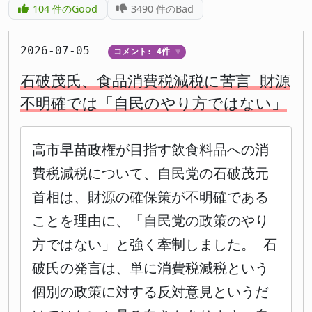
104
件のGood
3490
件のBad
2026-07-05
コメント: 4件
▼
石破茂氏、食品消費税減税に苦言 財源
不明確では「自民のやり方ではない」
高市早苗政権が目指す飲食料品への消
費税減税について、自民党の石破茂元
首相は、財源の確保策が不明確である
ことを理由に、「自民党の政策のやり
方ではない」と強く牽制しました。 石
破氏の発言は、単に消費税減税という
個別の政策に対する反対意見というだ