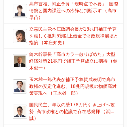
高市首相、補正予算「現時点で不要」 国際
情勢と国内課題への冷静な判断示す (高市
早苗)
立憲民主党本庄政調会長が18兆円補正予算
を厳しく批判6割以上借金で財政規律崩壊と
指摘 (本庄知史)
鈴木幹事長「高市カラー散りばめた」大型
経済対策21兆円で補正予算成立に期待 (鈴
木俊一)
玉木雄一郎代表が補正予算賛成表明で高市
政権の安定化進む、18兆円規模の物価高対
策実現へ (玉木雄一郎)
国民民主、年収の壁178万円引き上げへ攻
勢 高市政権との協議で存在感発揮 (浜口
誠)