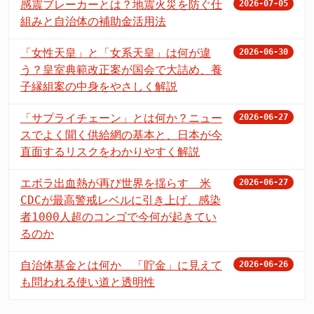
感震ブレーカーとは？地震火災を防ぐ仕
2026-07-05
組みと自治体の補助金活用法
「女性天皇」と「女系天皇」は何が違
2026-06-30
う？皇室典範改正案が国会で大詰め、養
子縁組案の中身をやさしく解説
「サプライチェーン」とは何か？ニュー
2026-06-27
スでよく聞く供給網の基本と、日本が今
直面するリスクをわかりやすく解説
エボラ出血熱が再び世界を揺らす 米
2026-06-27
CDCが最高警戒レベルに引き上げ、感染
者1000人超のコンゴで今何が起きてい
るのか
自治体基金とは何か 「貯金」に見えて
2026-06-26
も問われる使い道と透明性