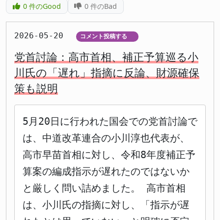
0
件のGood
0
件のBad
2026-05-20
コメント投稿する
▼
党首討論：高市首相、補正予算巡る小
川氏の「遅れ」指摘に反論、財源確保
策も説明
5月20日に行われた国会での党首討論で
は、中道改革連合の小川淳也代表が、
高市早苗首相に対し、令和8年度補正予
算案の編成指示が遅れたのではないか
と厳しく問い詰めました。 高市首相
は、小川氏の指摘に対し、「指示が遅