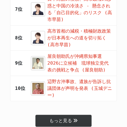
惑と中国の冷淡さ - 懸念され
7位
る「自己目的化」のリスク (高
市早苗)
高市首相の減税・積極財政政策
8位
が日本再生への道を切り拓く
(高市早苗)
屋良朝助氏が沖縄県知事選
9位
2026に立候補 琉球独立党代
表の挑戦と争点 (屋良朝助)
辺野古沖事故、遺族が告訴し抗
10位
議団体が声明を発表 (玉城デニ
ー)
もっと見る