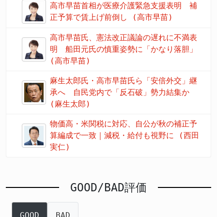
高市早苗首相が医療介護緊急支援表明 補
正予算で賃上げ前倒し (高市早苗)
高市早苗氏、憲法改正議論の遅れに不満表
明 船田元氏の慎重姿勢に「かなり落胆」
(高市早苗)
麻生太郎氏・高市早苗氏ら「安倍外交」継
承へ 自民党内で「反石破」勢力結集か
(麻生太郎)
物価高・米関税に対応、自公が秋の補正予
算編成で一致｜減税・給付も視野に (西田
実仁)
GOOD/BAD評価
GOOD
BAD