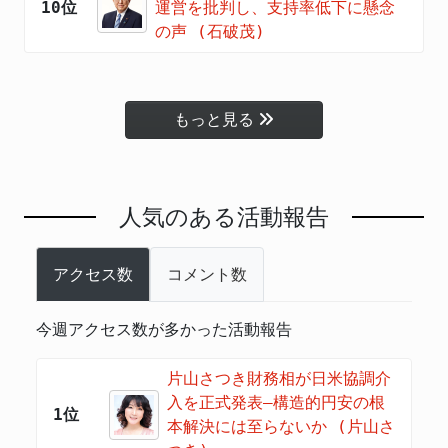
10位
運営を批判し、支持率低下に懸念
の声 (石破茂)
もっと見る
人気のある活動報告
アクセス数
コメント数
今週アクセス数が多かった活動報告
片山さつき財務相が日米協調介
入を正式発表―構造的円安の根
1位
本解決には至らないか (片山さ