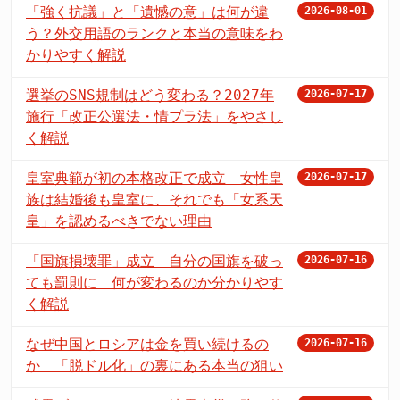
「強く抗議」と「遺憾の意」は何が違
2026-08-01
う？外交用語のランクと本当の意味をわ
かりやすく解説
選挙のSNS規制はどう変わる？2027年
2026-07-17
施行「改正公選法・情プラ法」をやさし
く解説
皇室典範が初の本格改正で成立 女性皇
2026-07-17
族は結婚後も皇室に、それでも「女系天
皇」を認めるべきでない理由
「国旗損壊罪」成立 自分の国旗を破っ
2026-07-16
ても罰則に 何が変わるのか分かりやす
く解説
なぜ中国とロシアは金を買い続けるの
2026-07-16
か 「脱ドル化」の裏にある本当の狙い