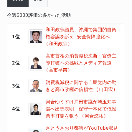
今週GOOD評価の多かった活動
和田政宗議員、沖縄で集団的自衛
1位
権容認を訴え 安全保障強化へ
(和田政宗)
高市首相の消費減税決断：官僚主
2位
導打破への挑戦とメディア報道
(高市早苗)
消費税減税に関する自民党内の動
3位
きと高市政権の信頼性 (山田宏)
河合ゆうすけ戸田市議が埼玉知事
4位
選へ出馬表明 保守一本化で低投
票率打開を狙う (河合悠祐)
さとうさおり都議がYouTube収益