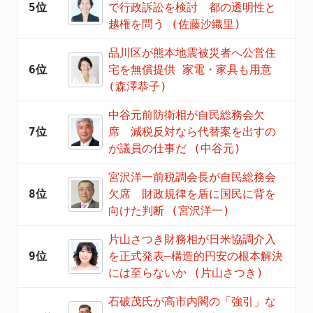
5位
で行政訴訟を検討 都の透明性と
越権を問う (佐藤沙織里)
品川区が熊本地震被災者へ公営住
6位
宅を無償提供 家電・家具も用意
(森澤恭子)
中谷元前防衛相が自民総務会欠
7位
席 減税反対なら代替案を出すの
が議員の仕事だ (中谷元)
宮沢洋一前税調会長が自民総務会
8位
欠席 財政規律を盾に国民に背を
向けた判断 (宮沢洋一)
片山さつき財務相が日米協調介入
9位
を正式発表―構造的円安の根本解決
には至らないか (片山さつき)
石破茂氏が高市内閣の「強引」な