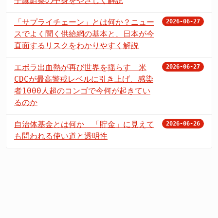
子縁組案の中身をやさしく解説
「サプライチェーン」とは何か？ニュー
2026-06-27
スでよく聞く供給網の基本と、日本が今
直面するリスクをわかりやすく解説
エボラ出血熱が再び世界を揺らす 米
2026-06-27
CDCが最高警戒レベルに引き上げ、感染
者1000人超のコンゴで今何が起きてい
るのか
自治体基金とは何か 「貯金」に見えて
2026-06-26
も問われる使い道と透明性