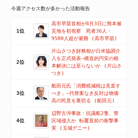
今週アクセス数が多かった活動報告
高市早苗首相が8月3日に熊本被
1位
災地を初視察 死者36人・
9500人超が避難 (高市早苗)
片山さつき財務相が日米協調介
入を正式発表―構造的円安の根
2位
本解決には至らないか (片山さ
つき)
船田元氏「消費税減税は見直す
3位
べき」―代替案なき反対は物価
高の民意を裏切る (船田元)
辺野古沖事故：抗議船2隻、禁
4位
区域侵入か 転覆直前の衝撃事
実 (玉城デニー)