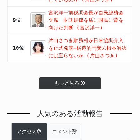
宮沢洋一前税調会長が自民総務会
9位
欠席 財政規律を盾に国民に背を
向けた判断 (宮沢洋一)
片山さつき財務相が日米協調介入
10位
を正式発表―構造的円安の根本解決
には至らないか (片山さつき)
もっと見る
人気のある活動報告
アクセス数
コメント数