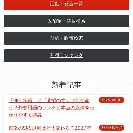
活動・発言一覧
政治家・議員検索
公約・政策検索
各種ランキング
新着記事
「強く抗議」と「遺憾の意」は何が違
2026-08-01
う？外交用語のランクと本当の意味をわ
かりやすく解説
選挙のSNS規制はどう変わる？2027年
2026-07-17