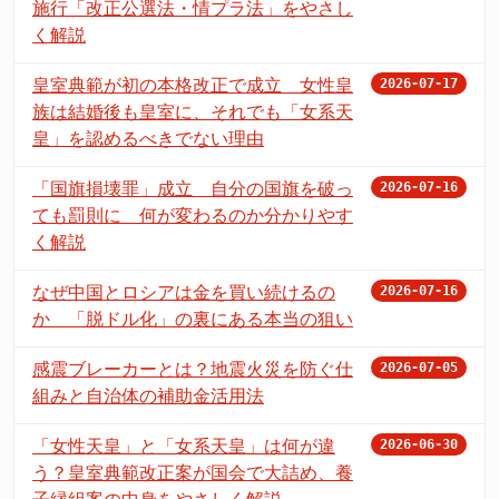
施行「改正公選法・情プラ法」をやさし
く解説
皇室典範が初の本格改正で成立 女性皇
2026-07-17
族は結婚後も皇室に、それでも「女系天
皇」を認めるべきでない理由
「国旗損壊罪」成立 自分の国旗を破っ
2026-07-16
ても罰則に 何が変わるのか分かりやす
く解説
なぜ中国とロシアは金を買い続けるの
2026-07-16
か 「脱ドル化」の裏にある本当の狙い
感震ブレーカーとは？地震火災を防ぐ仕
2026-07-05
組みと自治体の補助金活用法
「女性天皇」と「女系天皇」は何が違
2026-06-30
う？皇室典範改正案が国会で大詰め、養