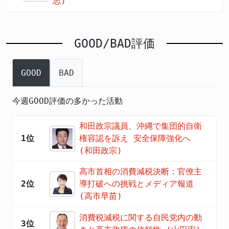
志)
GOOD/BAD評価
GOOD
BAD
今週GOOD評価の多かった活動
和田政宗議員、沖縄で集団的自衛
1位
権容認を訴え 安全保障強化へ
(和田政宗)
高市首相の消費減税決断：官僚主
2位
導打破への挑戦とメディア報道
(高市早苗)
消費税減税に関する自民党内の動
3位