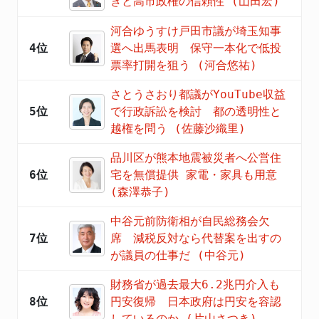
きと高市政権の信頼性 (山田宏)
河合ゆうすけ戸田市議が埼玉知事
4位
選へ出馬表明 保守一本化で低投
票率打開を狙う (河合悠祐)
さとうさおり都議がYouTube収益
5位
で行政訴訟を検討 都の透明性と
越権を問う (佐藤沙織里)
品川区が熊本地震被災者へ公営住
6位
宅を無償提供 家電・家具も用意
(森澤恭子)
中谷元前防衛相が自民総務会欠
7位
席 減税反対なら代替案を出すの
が議員の仕事だ (中谷元)
財務省が過去最大6.2兆円介入も
8位
円安復帰 日本政府は円安を容認
しているのか (片山さつき)