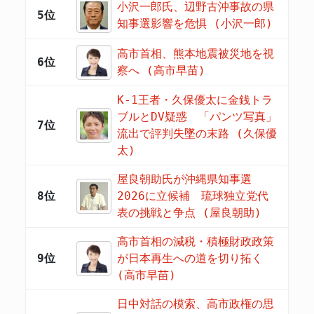
小沢一郎氏、辺野古沖事故の県
5位
知事選影響を危惧 (小沢一郎)
高市首相、熊本地震被災地を視
6位
察へ (高市早苗)
K-1王者・久保優太に金銭トラ
ブルとDV疑惑 「パンツ写真」
7位
流出で評判失墜の末路 (久保優
太)
屋良朝助氏が沖縄県知事選
8位
2026に立候補 琉球独立党代
表の挑戦と争点 (屋良朝助)
高市首相の減税・積極財政政策
9位
が日本再生への道を切り拓く
(高市早苗)
日中対話の模索、高市政権の思