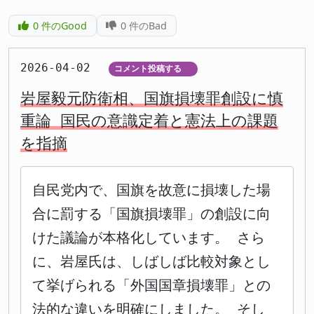
0
件のGood
0
件のBad
2026-04-02
コメント投稿する
▼
岩屋毅元防衛相、国旗損壊罪創設に慎
重論 国民の意識定着と憲法上の課題
を指摘
自民党内で、国旗を故意に損壊した場
合に罰する「国旗損壊罪」の創設に向
けた議論が本格化しています。 さら
に、岩屋氏は、しばしば比較対象とし
て挙げられる「外国国章損壊罪」との
法的な違いを明確にしました。 そし