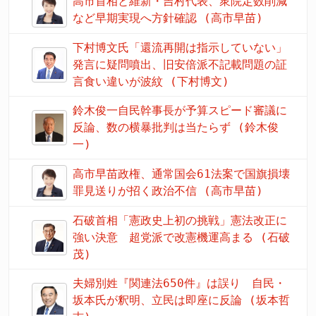
高市首相と維新・吉村代表、衆院定数削減
など早期実現へ方針確認 (高市早苗)
下村博文氏「還流再開は指示していない」
発言に疑問噴出、旧安倍派不記載問題の証
言食い違いが波紋 (下村博文)
鈴木俊一自民幹事長が予算スピード審議に
反論、数の横暴批判は当たらず (鈴木俊
一)
高市早苗政権、通常国会61法案で国旗損壊
罪見送りが招く政治不信 (高市早苗)
石破首相「憲政史上初の挑戦」憲法改正に
強い決意 超党派で改憲機運高まる (石破
茂)
夫婦別姓『関連法650件』は誤り 自民・
坂本氏が釈明、立民は即座に反論 (坂本哲