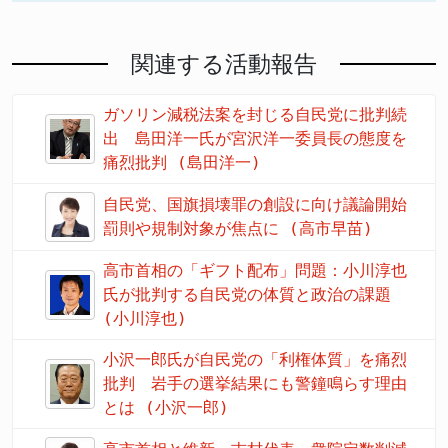
関連する活動報告
ガソリン減税法案を封じる自民党に批判続
出 島田洋一氏が宮沢洋一委員長の態度を
痛烈批判 (島田洋一)
自民党、国旗損壊罪の創設に向け議論開始
罰則や規制対象が焦点に (高市早苗)
高市首相の「ギフト配布」問題：小川淳也
氏が批判する自民党の体質と政治の課題
(小川淳也)
小沢一郎氏が自民党の「利権体質」を痛烈
批判 岩手の選挙結果にも警鐘鳴らす理由
とは (小沢一郎)