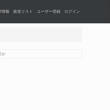
挙情報
政党リスト
ユーザー登録
ログイン
呈か