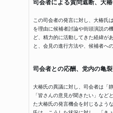
司会者による質問遮断、大椿
この司会者の発言に対し、大椿氏
を理由に候補者討論や街頭演説の
ど、精力的に活動してきた経緯が
と、会見の進行方法や、候補者へ
司会者との応酬、党内の亀裂
大椿氏の異議に対し、司会者は「
「皆さんの意見が聞きたい」など
た大椿氏の発言機会を封じるよう
氏は、こうした状況に対し、「き