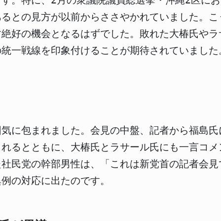
す。特に、2月の衆議院議員総選挙・沖縄2区に
あるとの見方が以前からささやかれていました。こ
す絶好の機会となるはずでした。敗れた大椿氏やラ
の統一戦線を印象付けることが期待されていました
囲気に包まれました。会見の中盤、記者から福島氏
されるとともに、大椿氏とラサール氏にも一言コメ
た社民党の幹部男性は、「これは新党首の記者会見
異例の対応に出たのです。