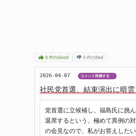
0
件のGood
0
件のBad
2026-04-07
コメント投稿する
▼
社民党首選、結束演出に暗雲
党首選に立候補し、福島氏に挑
退席するという、極めて異例の対
の会見なので、私がお答えした