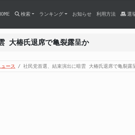
HOME
検索
ランキング
お知らせ
利用方法
選
雲 大椿氏退席で亀裂露呈か
ニュース
社民党首選、結束演出に暗雲 大椿氏退席で亀裂露