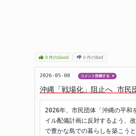
0
件のGood
0
件のBad
2026-05-08
コメント投稿する
▼
沖縄「戦場化」阻止へ 市民
2026年、市民団体「沖縄の平
イル配備計画に反対するよう、改
で豊かな島での暮らしを築こう