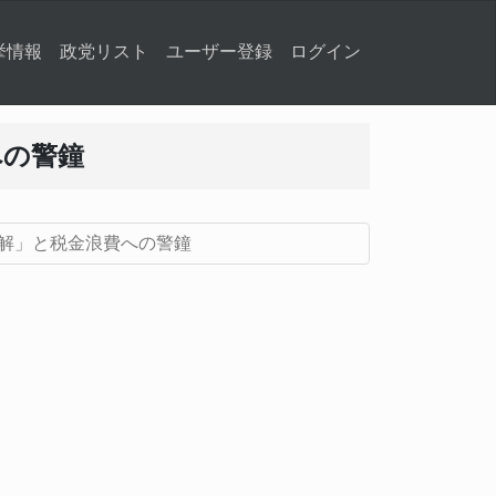
挙情報
政党リスト
ユーザー登録
ログイン
への警鐘
解」と税金浪費への警鐘