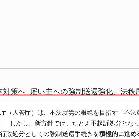
本対策へ 雇い主への強制送還強化、法秩
理庁（入管庁）は、不法就労の根絶を目指す「不法
。 しかし、新方針では、たとえ不起訴処分とな
行政処分としての強制送還手続きを
積極的に進め