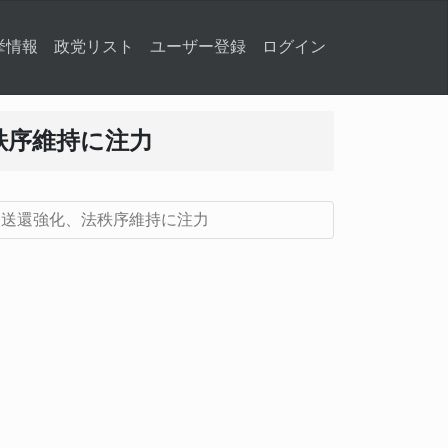
挙情報
政党リスト
ユーザー登録
ログイン
秩序維持に注力
制送還強化、法秩序維持に注力