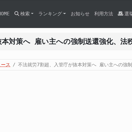
HOME
検索
ランキング
お知らせ
利用方法
選
抜本対策へ 雇い主への強制送還強化、法
ュース
不法就労7割超、入管庁が抜本対策へ 雇い主への強