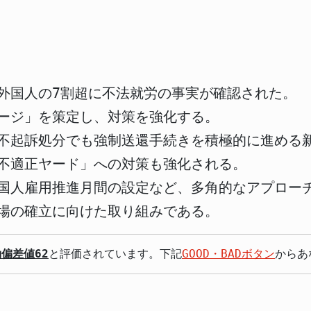
外国人の7割超に不法就労の事実が確認された。
ージ」を策定し、対策を強化する。
不起訴処分でも強制送還手続きを積極的に進める
不適正ヤード」への対策も強化される。
国人雇用推進月間の設定など、多角的なアプロー
場の確立に向けた取り組みである。
偏差値62
と評価されています。下記
GOOD・BADボタン
からあ