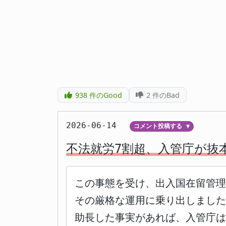
938
件のGood
2
件のBad
2026-06-14
コメント投稿する
▼
不法就労7割超、入管庁が抜
この事態を受け、出入国在留管
その厳格な運用に乗り出しました
助長した事実があれば、入管庁は