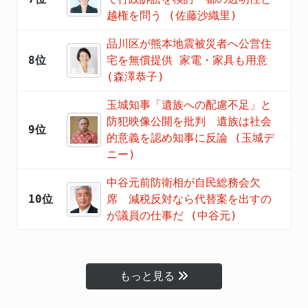
越権を問う (佐藤沙織里)
品川区が熊本地震被災者へ公営住
8位
宅を無償提供 家電・家具も用意
(森澤恭子)
玉城知事「遺族への配慮不足」と
防犯映像公開を批判 遺族は社会
9位
的意義を認め知事に反論 (玉城デ
ニー)
中谷元前防衛相が自民総務会欠
10位
席 減税反対なら代替案を出すの
が議員の仕事だ (中谷元)
もっと見る