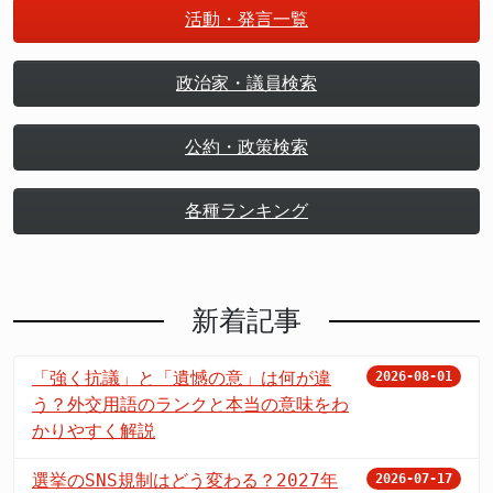
活動・発言一覧
政治家・議員検索
公約・政策検索
各種ランキング
新着記事
「強く抗議」と「遺憾の意」は何が違
2026-08-01
う？外交用語のランクと本当の意味をわ
かりやすく解説
選挙のSNS規制はどう変わる？2027年
2026-07-17