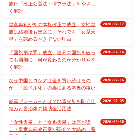
施行「改正公選法・情プラ法」をやさし
く解説
皇室典範が初の本格改正で成立 女性皇
2026-07-17
族は結婚後も皇室に、それでも「女系天
皇」を認めるべきでない理由
「国旗損壊罪」成立 自分の国旗を破っ
2026-07-16
ても罰則に 何が変わるのか分かりやす
く解説
なぜ中国とロシアは金を買い続けるの
2026-07-16
か 「脱ドル化」の裏にある本当の狙い
感震ブレーカーとは？地震火災を防ぐ仕
2026-07-05
組みと自治体の補助金活用法
「女性天皇」と「女系天皇」は何が違
2026-06-30
う？皇室典範改正案が国会で大詰め、養