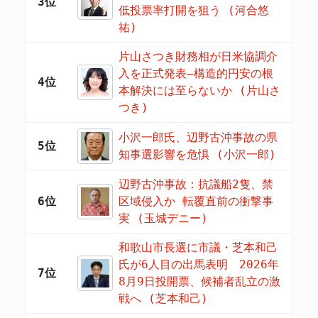
3位
低投票率打開を狙う (河合悠
祐)
片山さつき財務相が日米協調介
入を正式発表―構造的円安の根
4位
本解決には至らないか (片山さ
つき)
小沢一郎氏、辺野古沖事故の県
5位
知事選影響を危惧 (小沢一郎)
辺野古沖事故：抗議船2隻、禁
6位
区域侵入か 転覆直前の衝撃事
実 (玉城デニー)
和歌山市長選に市議・芝本和己
氏が6人目の出馬表明 2026年
7位
8月9日投開票、候補者乱立の激
戦へ (芝本和己)