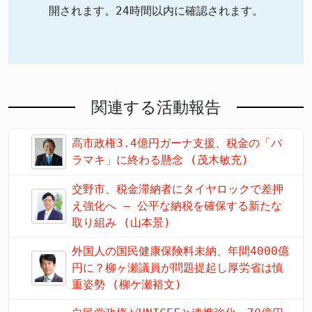
開されます。24時間以内に確認されます。
関連する活動報告
高市政権3.4億円ガーナ支援、税金の「バ
ラマキ」に終わる懸念 (茂木敏充)
交野市、税金滞納者にタイヤロックで差押
え強化へ – 公平な納税を確保する新たな
取り組み (山本景)
外国人の国民健康保険料未納、年間4000億
円に？柳ヶ瀬議員が問題提起し厚労省は慎
重姿勢 (柳ケ瀬裕文)