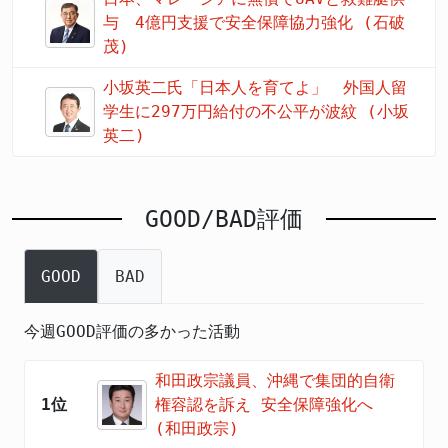
与 4億円支援で安全保障協力強化 (石破
茂)
小坂英二氏「日本人を育てよ」 外国人留
学生に297万円給付の不公平が波紋 (小坂
英二)
GOOD/BAD評価
GOOD
BAD
今週GOOD評価の多かった活動
和田政宗議員、沖縄で集団的自衛
1位
権容認を訴え 安全保障強化へ
(和田政宗)