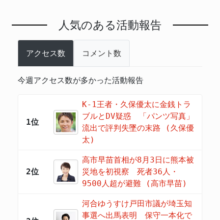
人気のある活動報告
アクセス数
コメント数
今週アクセス数が多かった活動報告
K-1王者・久保優太に金銭トラ
ブルとDV疑惑 「パンツ写真」
1位
流出で評判失墜の末路 (久保優
太)
高市早苗首相が8月3日に熊本被
2位
災地を初視察 死者36人・
9500人超が避難 (高市早苗)
河合ゆうすけ戸田市議が埼玉知
事選へ出馬表明 保守一本化で