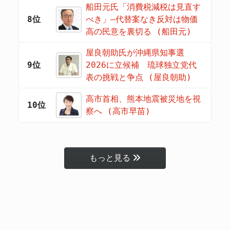
船田元氏「消費税減税は見直す
8位
べき」―代替案なき反対は物価
高の民意を裏切る (船田元)
屋良朝助氏が沖縄県知事選
9位
2026に立候補 琉球独立党代
表の挑戦と争点 (屋良朝助)
高市首相、熊本地震被災地を視
10位
察へ (高市早苗)
もっと見る