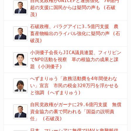
自民党政権がUNICEFと連携強化 70億円
超の支援に国民からは疑問の声も (石破
茂)
石破政権、パラグアイに3.5億円支援 農
畜産物輸出のライバル強化に疑問の声 (石
破茂)
小渕優子会長らJICA議員連盟、フィリピン
でNPO活動を視察 草の根協力の成果と課
題 (小渕優子)
へずまりゅう「政務活動費を4年間使わな
い」宣言 市民の税金320万円を浮かせる
と強調 (へずまりゅう)
自民党政権がガーナに29.6億円支援 無償
資金協力の裏で問われる「国益の説明責
任」 (石破茂)
日本、マレーシアに無償でUAVと救難艇供