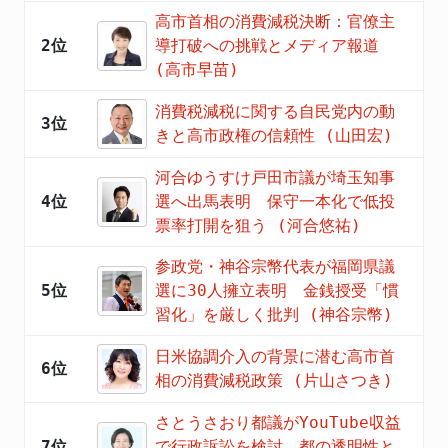
高市首相の消費減税決断：官僚主
2位
導打破への挑戦とメディア報道
(高市早苗)
消費税減税に関する自民党内の動
3位
きと高市政権の信頼性 (山田宏)
河合ゆうすけ戸田市議が埼玉知事
4位
選へ出馬表明 保守一本化で低投
票率打開を狙う (河合悠祐)
参政党・神谷宗幣代表が福岡県議
5位
選に30人擁立表明 金銭授受「慣
習化」を厳しく批判 (神谷宗幣)
日米協調介入の背景に潜む高市首
6位
相の消費減税政策 (片山さつき)
さとうさおり都議がYouTube収益
7位
で行政訴訟を検討 都の透明性と