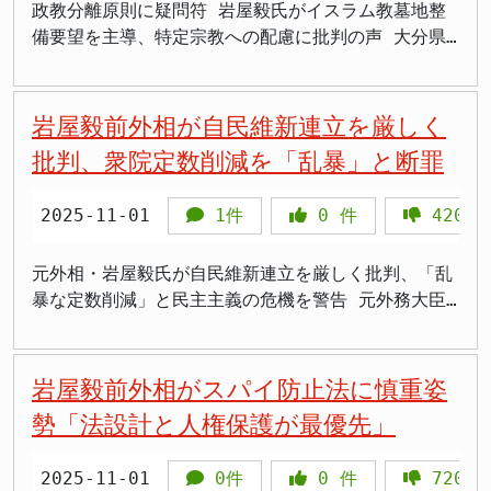
市政権は、2月8日の衆院選で316議席を獲得し、圧勝
続きの問題性を指摘しています。 議員定数削減を巡
断からです。しかし、この姿勢が保守的な有権者から
在」を短いQ&Aで整理し、説明の手間を最小化しつつ
した。平野氏は2025年7月の参院選東京選挙区でSNS
政教分離原則に疑問符 岩屋毅氏がイスラム教墓地整
る形です。 小林氏は中道支持層の8割を固める 対す
しました。これは、国民が高市政権の政策を支持した
る疑問は、企業・団体献金問題との関係性にも向けら
は「日本の文化や伝統を守らない」と批判されること
検証可能性を高める対応が求められます。選挙は人気
で対中強硬姿勢を訴えて23万票を獲得した人物です。
備要望を主導、特定宗教への配慮に批判の声 大分県
る中道改革連合新人の小林華弥子氏は58歳で、中道改
ことを示しています。岩屋氏が本当に国民の意思を尊
れています。岩屋氏は「維新は従来、企業・団体献金
があります。 また、岩屋氏は憲法改正についても慎
投票ではなく、政策と説明責任で選ぶ場であり、岩屋
日本保守党の岩永氏は岩屋氏を長らく支えた後援会長
杵築市の自民党市議団が2025年11月18日、国に対し
革支持層の約8割を固めたと報じられています。新党
重するのであれば、高市政権の政策を全面的に支持す
の廃止が一丁目一番地だったはずだが、突然、議員定
重な立場を取ることがあり、自民党内の保守派からは
氏が「フェイク」と呼ぶなら、真実の提示まで踏み込
の長女です。父がつくったモンスターを退治するのは
て「日本全国で国が責任を持ち、複数の地域に土葬対
結成後の支持層の結束は岩屋氏の自民支持層よりも強
べきです。 しかし、岩屋氏が「有志議員との意見交
数削減、しかも比例に限って、みたいな話が出てき
「軟弱だ」と見られることもあります。こうした政治
めるかが最大の焦点になります。
私しかいないと激しい言葉で批判を展開しています。
応可能な墓地を確保・整備すること」を求める異例の
岩屋毅前外相が自民維新連立を厳しく
固な状況です。 小林氏は無党派層からは1割半ばの支
換」という名目で、高市政権に対抗する勢力を作ろう
た」と政策転換への違和感を表明しました。 >「また
的立場が、SNS上でのバッシングにつながったと考え
中道候補との接戦も報道 岩屋氏は2024年の前回衆院
要望書を提出した問題で、要望活動には大分3区選出
持を得ています。無党派層の支持拡大が今後の鍵とな
批判、衆院定数削減を「乱暴」と断罪
としているとすれば、それは国民の意思に反する行為
このドロ船連立政権の暴走が始まったのか」 >「自民
られます。 11選を果たした選挙戦 岩屋氏は大分3区
選で立憲民主党から出た小林華弥子氏に2万7千票余り
の岩屋毅外務大臣（前外相）が尽力し、すべての提出
りそうです。 5人が立候補する混戦 大分3区には岩
です。 党内の自由闊達な議論は必要だが 岩屋氏が
党も維新も、所詮は権力維持のための数合わせだな」
から11選を果たしました。68歳という年齢で11回目
の差をつけて当選しました。しかし今回は中道改革連
場面に同席していたことが明らかになりました。この
屋氏と小林氏のほか、参政党新人の野中貴恵氏、無所
「党内での自由闊達な議論が必要不可欠」と述べてい
>「議員減らすより先に、政党助成金を削った方が税
2025-11-01
1件
0
件
420
の当選は、地元での強固な支持基盤を示しています。
合の結党で公明党票の大半が小林氏に流れる恐れがあ
動きに対し、特定の宗教への過度な配慮ではないかと
属新人の平野雨龍氏、日本保守党新人の岩永京子氏の
ることは、一理あります。確かに、党内で様々な意見
金節約になるでしょ」 >「地方の声が国政から遠ざか
岩屋氏は1986年に初当選して以来、40年近くにわた
るほか、共産党候補が出馬しないことも小林氏に追い
の批判の声が高まっています。 岩屋氏主導の異例要
計5人が立候補しています。 野中氏は41歳で参政支
を交換し、議論を深めることは重要です。 しかし、
るのが心配です」 >「民主主義の根幹を勝手に変える
って国政の場で活動してきました。 今回の選挙戦で
風となっています。 公示後の報道各社の調査では小
望活動 要望書は厚生労働省の仁木博文副大臣、自民
元外相・岩屋毅氏が自民維新連立を厳しく批判、「乱
持層の4割の支持を得ています。平野氏は32歳で自民
その議論が派閥の復活や、高市政権に対する反対勢力
なんて許せない」 「自動削減」条項に野党が猛反発
は、自民党に強い風が吹き、岩屋氏も比較的楽な戦い
林氏との接戦が報じられ、自民支持層の5割しか固め
党の小林鷹之政調会長、内閣府の鈴木隼人副大臣へそ
暴な定数削減」と民主主義の危機を警告 元外務大臣
支持層の約1割と参政支持層の約3割の支持を得ていま
の形成につながるのであれば、それは問題です。党内
高市早苗首相と維新の吉村洋文代表は2025年12月1
でした。しかし、SNSでのバッシングは選挙戦を通じ
きれていないとの報道もありました。岩屋氏は今回は
れぞれ手渡されたもので、岩屋氏の政治的影響力を駆
の岩屋毅衆議院議員（自民党・大分3区選出、67歳）
す。岩永氏は64歳で自民支持層の約1割と日本保守支
の議論は、あくまで政策を良くするためのものであ
日、法施行から1年以内に結論が得られなければ小選
て続き、岩屋氏にとって精神的な負担となったことは
かつてなく厳しいと語り、保守系新人3人の影響で支
使した組織的な要望活動として注目されています。
氏が2025年11月1日、地元・大分県別府市で記者会見
持層の約9割の支持を得ています。 自民支持層が岩屋
り、権力闘争の手段ではありません。 岩屋氏が本当
挙区25、比例代表20を軸に、計45議席を自動的に減
間違いありません。 岩屋氏は選挙戦を通じて地域の
持層を切り崩されていると焦りを募らせています。
岩屋毅氏は外務大臣や防衛大臣を歴任した重鎮政治家
を開き、高市早苗内閣の発足に伴う外相辞任について
岩屋毅前外相がスパイ防止法に慎重姿
氏、平野氏、岩永氏に分散している状況も、岩屋氏に
に「適切かつ建設的な提言」を行うつもりであれば、
らすことで合意しました。この条項は、与野党協議が
人口減少を改めて感じたといい、「暮らしやすさで都
であり、湾岸協力理事会（GCC）との外相会合に出席
説明しました。高市早苗内閣は、公明党が10月10日
とっては厳しい要因となっています。 防衛大臣経験
勢「法設計と人権保護が最優先」
派閥のような組織を作るのではなく、個々の議員とし
決裂した場合の自動発動を狙ったものです。 野党か
会に勝つための取り組みの応援、交流人口を増やす観
するなど中東諸国との関係構築に積極的に取り組んで
に連立政権から離脱した後、日本維新の会（維新）と
者の重鎮 岩屋毅氏は防衛大臣を務めた経験を持つ自
て堂々と意見を述べるべきです。 今後の動向に注目
らは「なぜ1割削減なのか、なぜ1年で結論なのか説明
光振興が大事。交通網として新幹線整備も目鼻をつけ
きた経歴があります。今回の要望活動も、こうした外
の連立で発足しており、岩屋氏はその政策協議のあり
民党の重鎮です。安全保障政策に精通し、これまで9
岩屋毅氏の今後の動向に注目が集まります。岩屋氏が
を求めたい」との立憲民主党・安住淳幹事長の声や、
2025-11-01
0件
0
件
720
たい」と語りました。地方の活性化と人口減少対策
交経験と人脈を活用したものと見られています。 要
方に対して厳しい批判を展開しました。 「乱暴」な