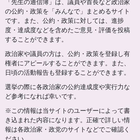
「先生の通信簿」は、議員や首長など政治家
ついてです。岩屋氏が強調する「対話と協調」と「ウ
ィンウィン」の追求は、世界的な分断とナショナリズ
の公約・政策を「みんなで」まとめるサイト
ムの高まりの中で、日本が取るべき外交的姿勢を示唆
です。また、公約・政策に対しては、進捗
しています。 岩屋毅氏の発言は、単なる個人の回想
度・達成度などを含めたご意見・評価を投稿
ではなく、日本外交が直面する根本的な課題と、その
することができます。
解決への道筋を示す貴重な指針となっています。
政治家や議員の方は、公約・政策を登録し有
権者にアピールすることができます。また、
日頃の活動報告も登録することができます。
選挙の際に各政治家の公約達成度や実行力な
ど参考になれば幸いです。
※この情報は当サイトのユーザーによって書
き込まれた内容になります。正確で詳しい情
報は各政治家・政党のサイトなどでご確認く
ださい。