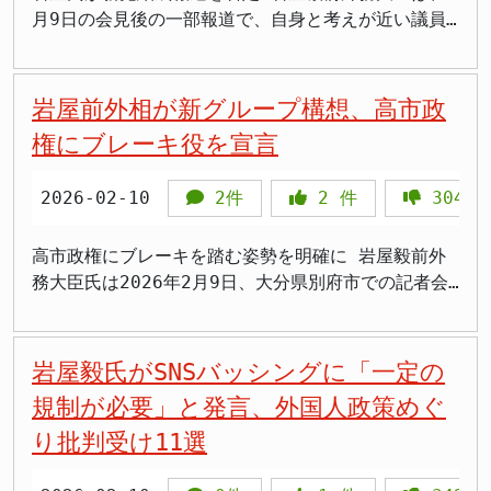
す。岩屋氏は、その重要性を踏まえ、今回の会談に向
の中で然るべき対応をとることで、同様の行為を抑止
踏まえ、憲法との整合性や社会の実態に即した、良識
表現の自由への配慮 さらに、岩屋氏は憲法が保障す
防署を作ろうという話と同じだよね」 >「外国旗は守
や誹謗中傷として紹介し、その背景として2024年に
月9日の会見後の一部報道で、自身と考えが近い議員
けて高市総理をはじめとする関係閣僚、関係省庁の職
する狙いもあるとみられます。 「寛容な保守」の理
ある結論を導き出す必要があるとしています。今後
る「内心の自由」（憲法19条）や「表現の自由」（憲
って日本国旗は守らないという現行法の矛盾をずっと
岩屋氏が外相時代に打ち出した中国人観光客に対する
らとのグループ結成について意欲があると報じられま
員が、多大な尽力と周到な準備をもって臨んだであろ
念と民主主義への警鐘 岩屋氏は、今回の声明を通じ
も、党内の議論に積極的に関与していく姿勢を示しま
法21条）との関係を重視しています。国旗に対する批
放置するつもりなのか」 >「連立合意に明記されてい
短期滞在ビザの緩和措置を挙げた。 番組によると、
した。しかし、2月12日にインスタグラムを更新し、
うことに言及しています。 まずは、その大変な労苦
て、自身の政治姿勢や理念についても言及していま
した。
判的な意思表示などが、新たな法律によって不当に制
ることを与党内の議員が公然と否定するのは、有権者
この措置は中国政府が日本人に対する短期滞在ビザを
「一部報道において、あたかも私が新党を結成するか
岩屋前外相が新グループ構想、高市政
をねぎらうとともに、今後もこの良好な関係を基盤と
す。他者を貶めるような言葉による攻撃からは、建設
限されたり、国民が萎縮したりすることを強く懸念し
への約束を破ることではないのか」 法益は「外交」
免除したことへの対応だったとされるが、ネット上で
のような記事が掲載されていますが、それは全く事実
して、国際社会の平和と安定に貢献していくための、
権にブレーキ役を宣言
的な成果は生まれないとの考えを表明。そのような政
ているのです。 過去には、アメリカの最高裁判所
だけでなく「国家の尊厳」にある 同列論争は本質を
は岩屋氏の外交姿勢そのものへの批判が広がってい
ではありません」と否定しました。 岩屋氏は「誤っ
さらなる的確な対応がなされることを願って、岩屋氏
治が横行すれば、やがてその矛先は国民全体に向けら
も、同様の理由で州法として制定されていた国旗損壊
外している 岩屋氏は「外国国章損壊罪が守る法益は
た。岩屋氏は投開票日の4日前に公式サイトで声明を
た報道が広がっておりますので、ご説明させていただ
は自身の見解を締めくくっています。今回の会談は、
れ、社会に分断と対立をもたらしかねないと、過去の
2026-02-10
2件
2
件
304
罪を合衆国憲法違反として無効とした例があると指摘
外国との外交関係であり、日本国旗と同列に扱うのは
発表し、法的措置を検討すると警告していた。 言論
きます」として、新党結成の意図がないことを強調し
複雑化する国際情勢の中で、日本の外交力が試される
歴史も引き合いに出しながら警鐘を鳴らしました。
し、日本においても慎重な判断が必要であると訴えま
おかしい」とも述べました。確かに外国国章損壊罪は
の自由と規制のバランス 岩屋氏は番組の取材に対
ました。また、「高市総理総裁を自民党所属議員とし
重要な機会となりました。
本来の民主主義のあるべき姿は、異なる意見を持つ相
した。国民主権のもと、国民の自由や権利を不必要に
外交上の問題を防ぐために設けられたものです。しか
し、当初は「SNSの発達は民主主義の成熟進化につな
て支えていくことは当然です」とも述べています。
高市政権にブレーキを踏む姿勢を明確に 岩屋毅前外
手に対しても敬意を払い、粘り強い対話を通じて問題
制約するような立法には、極めて慎重であるべきだと
し、だからといって「日本の国旗を守る必要がない」
がるのではと期待していた」としながらも、「選挙期
しかし、岩屋氏の発言の真意については、疑問の声も
務大臣氏は2026年2月9日、大分県別府市での記者会
を解決へと導く姿勢にあると訴えます。さらに、自身
いう考えが根底にあると言えるでしょう。 限定的な
という結論にはなりません。自国国旗が持つ法益は外
間中は選挙の公正を確保するという観点から、合理的
上がっています。岩屋氏が本当に高市政権を支える気
見で「高市政権が間違った方向に行きそうなときには
が信奉する「保守」とは、本来、寛容で温かいもので
立法案と現状の必要性 仮に法制化を検討するとして
交関係だけでなく、国民が共有するシンボルとしての
な一定の規制はあってもいいのかな」と述べ、選挙期
があるのか、それとも表向きは支持を表明しながら、
ブレーキを踏むことを心がけないといけない」と強調
あるべきだとし、社会の分断や対立ではなく、協調と
も、その対象は極めて限定的でなければならないと岩
価値や国家の尊厳そのものです。 ドイツは自国旗・
間中のSNS規制に言及した。 この発言について、識
内部で反対勢力を形成しようとしているのか、今後の
しました。グループ結成について「志を同じくする人
岩屋毅氏がSNSバッシングに「一定の
融和、そして国民統合を希求するものであるべきだ
屋氏は主張します。具体的には、「公的機関が所有
外国旗ともに公衆の前での損壊・侮辱に最高3年の禁
者からは懸念の声も出ている。政策に対する批判と個
動向が注目されます。 >「本当に支える気あるの
と相談していきたい」と語り、新グループ立ち上げへ
規制が必要」と発言、外国人政策めぐ
と、その理念を披瀝しました。 国民への呼びかけ 最
し、公的な場で掲示されている日本国旗」に限定し、
錮刑または罰金刑を科しています。韓国も同様に国旗
人への中傷を区別する基準が曖昧なまま規制を導入す
か?」 >「有志議員との意見交換って実質派閥じゃ
の意欲を明確にしました。 自由民主党は2026年衆議
後に、岩屋氏の事務所は、国民全体に対し、誹謗中傷
り批判受け11選
かつ「公衆の面前」で行われる行為のみを対象とする
の侮辱行為を法で禁じています。「外国とは法益が異
れば、政治家への正当な批判まで封じ込められる可能
ん」 >「高市政権に反対なら正直に言えよ」 >「派
院議員総選挙で316議席を獲得し圧勝しましたが、党
にあたる投稿や、事実確認を怠ったままの安易な情報
「形式犯」にすべきだと提案しています。さらに、そ
なるから不要」という論理は、自国の国旗には法的保
性があるためだ。特に外交政策や移民政策といった国
閥解散の流れに逆行してる」 >「岩屋さん、言動が矛
内には高市早苗内閣総理大臣氏の政治姿勢に距離を置
拡散は控えるよう、強く要請しました。インターネッ