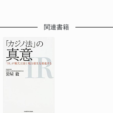
域の活性化を図る方針です。11期目の任期中、岩屋氏
教会が2016年に火葬を認めたように現実的な問題解
について公明党の意見を聴き、丁寧に合意をつくって
ス、難しいテーマだ。拙速な立法は避けるべき」
破口が見えない状況が何度も訪れたということです。
がどのような成果を出すのか、地元有権者の期待は大
決のため変化している一方、イスラム教は教義上の理
きた。特に外交・安全保障政策では公明党が、いい意
>「現行法だけで十分という岩屋氏の意見、確かに一
「ウィンウィン」の関係構築を基本戦略に しかし岩
きいでしょう。 SNSでのバッシングに対して「一定
由で土葬を絶対視しています。 しかし、特定の宗教
味のブレーキ役を果たしてくれた」と振り返りまし
理ある」 >「スパイ防止法、中身次第では危ないとい
屋氏は同時に、その局面を打開した方法についても語
の規制が必要だ」と発言した岩屋毅氏。表現の自由と
の教義に基づく要求を国が積極的に支援することは、
た。 次期衆院選での公明党との選挙区調整について
う意見も出ているから、丁寧な議論が必須」 立法事
りました。岩屋氏は「合意の実現について、米国に投
関連書籍
のバランスをどう取るのか、具体的な提案が求められ
他の宗教や無宗教者に対する逆差別となる可能性があ
は「自公で選挙協力をしながら二十数年間戦ってきた
実のない国旗損壊罪提案への反論 もう一つ注目すべ
資してウィンウィンになる経済関係を作ることが日本
ます。68歳で11選を果たした岩屋氏の今後の政治活
ります。宗教的多様性の尊重と国の宗教的中立性のバ
し、私自身もそうだった。これからじっくり考えてい
きが、岩屋氏が高市氏との過去の政策対立について言
の提案だと徹底して貫いたことが奏功した」と述べま
動が注目されます。
ランスをどう保つかが重要な課題です。 岩屋氏の今
きたい」と述べ、今後の関係性について慎重な姿勢を
及した点です。高市氏が提案した「国旗損壊罪」につ
した。 これは、単なる防御的な立場から、米国との
回の行動は、外交関係を重視するあまり憲法原則を軽
示しました。 減税政策への懸念も 小選挙区は各選挙
いて、岩屋氏は「当時、反対しました。なぜなら『立
経済関係を前向きに構築するという攻略的なアプロー
視したのではないかとの疑問を呼んでいます。政治家
区で最大得票の候補者1人しか当選できないため、そ
法事実』がないからです」と明確に述べました。立法
チへの転換を示しています。関税引き下げを求めるだ
が特定の宗教に肩入れするような姿勢を示すことは、
れ以外の候補者の得票は議席に結びつかない「死票」
事実とは、実際にそうした問題が社会で生じており、
けではなく、米国への投資増加や経済パートナーシッ
政教分離原則の根幹を揺るがしかねません。 国民的
となる一方、比例代表は票数に応じて定数内で政党候
法律による規制が必要な状況を意味します。岩屋氏の
プを提案することで、米国にとってもメリットのある
議論の必要性 宮城県でも同様の土葬墓地整備計画が
補者の当選人数が決まるため民意が正確に反映される
指摘は、政治的信念や感情ではなく、現実の被害事例
状況を作り出したということです。 実際、2025年秋
あり、県にメールなどで400件以上の批判が寄せられ
仕組みです。比例代表の削減は、小選挙区が持つゆが
に基づいた立法が民主主義の基本であるという原則を
の段階で、米国との関税交渉では一定の合意に到達
たように、この問題は全国的な関心事となっていま
みをさらに拡大させ、少数意見の切り捨てにつながる
示唆しています。 「日本で誰かが日章旗を焼いた？
し、トランプ大統領は自動車関税の引き下げを含む大
す。農作物などへの風評被害や環境への影響を心配す
と専門家は指摘しています。
そんなニュースを見たことがない」という岩屋氏の発
統領令に署名するに至りました。岩屋氏のこのアプロ
る声が多いのが実情です。 もし国が宗教的配慮を理
言は、シンプルながら説得力があります。国旗・国歌
ーチが、その合意形成の一部に貢献していることは間
由に特定の施設整備を支援するなら、すべての宗教に
法は1999年に制定され、国旗に対する基本的な敬重
違いありません。 >「厳しい局面もあったが、交渉を
対して平等な対応が求められます。しかし、それは実
の考え方が既に法律で示されています。新たに犯罪化
切り替えることができた」 >「米国とのウィンウィン
質的に国の宗教政策への深い関与を意味し、政教分離
する必要性が、現実の社会問題として存在しているの