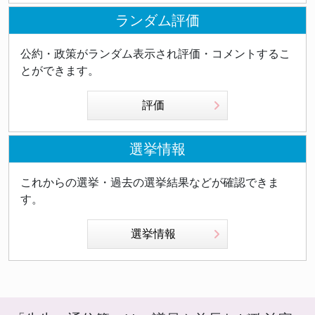
展と日本の平和、対話と協調の外交に微力を尽くして
実的で合理的な判断ができる方」と述べ、外務大臣に
いきたい」と述べました。外相職を退いた岩屋氏が掲
ランダム評価
は冷徹な判断力と国益計算が必要であるとの信念を示
げるのは、郷土大分県への貢献と、対話と協調を基本
唆しています。 スパイ防止法を含む国家安全保障政
とした平和外交への志です。 これは単なる職務の変
公約・政策がランダム表示され評価・コメントするこ
策の行方は、高市首相と茂木外相の政策調整によって
更ではなく、外相の経験を通じて得られた国際政治へ
とができます。
も大きく左右される可能性があります。岩屋氏の発言
の深い理解を、地方政治の場においても活かしたいと
は、単なる政策反対ではなく、法律設計や運用の現実
いう強い思いを表しています。米国との困難な交渉を
評価
的な課題を問い直す貴重な指摘として機能していま
経験した岩屋氏だからこそ、国際紛争の予防と対話に
す。
よる解決の重要性を身をもって知っているのです。
選挙情報
日本外交の転換期における問題提起 岩屋氏の発言
は、現在の日本政治が直面している複数の課題を浮き
これからの選挙・過去の選挙結果などが確認できま
彫りにしています。第一に、トランプ政権の高圧的政
す。
策への対応です。米国との経済交渉は今後も継続する
ことが予想され、日本がどのようなスタンスで臨むか
選挙情報
は重要です。 第二に、国内政治の安定性の問題で
す。少数与党下での政権運営は、強いリーダーシップ
と野党との協調のバランスを求めています。岩屋氏の
提言は、この困難なバランスを求め続ける日本政治の
現実を反映しています。 第三に、外交の基本姿勢に