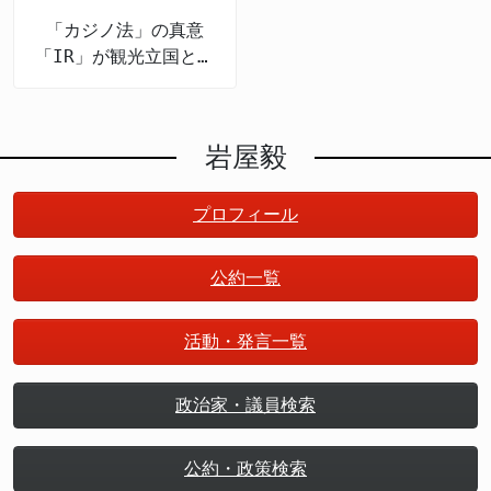
関係を何度も説明した」 >「日本の投資が米国の利益
原則の根幹に関わる問題となります。 岩屋氏のよう
かどうかが問われるべきです。事実がないまま法律を
になるという認識を示した」 >「関税交渉は相互尊重
「カジノ法」の真意
な影響力のある政治家が特定宗教の便宜を図るような
作ることは、国民の精神を「過度に圧迫するおそれ」
を基本にすべき」 >「経済的なメリットを両国で共有
「IR」が観光立国と地
行動を取ることは、日本の政治における宗教的中立性
があるというのが岩屋氏の見立てです。 高市氏は過
することが最善の道」 石破政権への評価と「もっと
方創生を推進する
への信頼を損ないかねません。憲法が定める政教分離
去のインタビューで、岩屋氏が「そんな法律案を出し
石破カラーを」という提言 岩屋氏は、石破政権が
原則を尊重し、すべての国民に対して公平な政治を行
たら自民党が右傾化したと思われる」と発言したと主
2025年9月に退陣したことについて、複雑な感情を示
うことが政治家の基本的責務であることを改めて確認
張していますが、岩屋氏は「そんな言い方はしていま
岩屋毅
しました。岩屋氏は「国家国民のために、もう少し継
する必要があります。
せん。『立法事実がないじゃないか』と申し上げただ
続すべきと思っていた」と述べ、石破首相の退陣を惜
けです」と明確に否定しました。言葉の選び方や発言
しむ意を表現しました。 さらに岩屋氏は、石破政権
プロフィール
の文脈が、政治家同士の議論ではしばしば異なる理解
のリーダーシップについて深い提言を行いました。岩
を生む材料となります。この点で、岩屋氏は事実に基
屋氏は「もっと石破カラーを強く打ち出してよかっ
公約一覧
づいた冷静な反論を示しています。 SNS批判への現
た。国民からの期待に遠慮せずに応えるやり方もあっ
実的応答 岩屋氏はSNS上での過度な批判についても
てしかるべきだった」と述べました。 これは非常に
言及しました。「信念を持って政治活動しております
活動・発言一覧
興味深い指摘です。石破首相は「熟議の政治」や「対
ので、一向に気にしておりません」との発言は、政治
話と協調」を掲げており、野党との歩み寄りも重視し
家としての揺るがぬ立場を示す一方で、一般国民への
ていました。しかし岩屋氏の提言は、より鮮明な政治
政治家・議員検索
懸念も述べています。「ネット社会は、いいところも
的立場を示し、国民の期待に積極的に応えるべきだっ
あるけれど悪いところもある。偽情報などに流されが
たという主張を含んでいます。 石破政権は2025年7
ちになるかもしれない」と述べ、情報過多時代におけ
公約・政策検索
月の参院選で衆参両院の過半数を失い、野党との関係