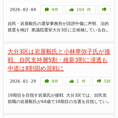
が不可欠です。今後、自民党としてどのような「見
る議論は、予防的立法の意義を根底から否定するもの
です」と述べています。 この発言は、一見すると高
ことへの危機感から生まれたものとみられます。 高
ています。外国人の受け入れに比較的寛容な姿勢を示
子氏、参政党（参政）の野中貴恵氏、日本保守党（保
識・良識」を示していくのか、国民的な議論も踏まえ
であり、受け入れられるものではありません。日本国
市政権を支持するものですが、「日本を正しく導いて
市政権の政策運営に党内から牽制球 高市早苗内閣総
2026-02-04
0件
104
件
113
してきたことが、保守的な有権者やネットユーザーか
守党）の岩永京子氏、無所属の平野雨龍氏で、いずれ
ながら、慎重な熟議が求められるでしょう。
旗を守る法的根拠を整備することは、国民の多くが求
いってもらうため」という表現には、現在の高市政権
理大臣氏は憲法改正や防衛力強化、経済安全保障など
ら批判を浴びる原因となりました。 具体的には、岩
も岩屋氏の外交姿勢や地域対応を正面から批判してい
める当然の課題です。 --- まとめ - 2026年3月31
が「正しく導いていない」という含意があるのではな
保守色の強い政策を前面に打ち出しています。岩屋毅
屋氏が外国人労働者の受け入れ拡大や、外国人の地方
ます。 岩屋毅氏を巡る「フェイクニュース」 異例
自民・岩屋毅氏の選挙事務所が誹謗中傷に声明、法的
日、自民党が「日本国国章損壊罪」制定に向けPT初会
いでしょうか。 また、「適切かつ建設的な提言を行
前外務大臣氏は外務大臣在任中、対中外交や安全保障
参政権についてリベラルな発言をしてきたことが、
の声明と法的措置検討 岩屋氏は選挙戦で、インター
措置を検討 衆議院選挙大分3区に立候補している自民
合を開催 - 岩屋毅前外相が「必要性はない」「事例
っていく」というのも、高市政権の政策に対して批判
政策で慎重な姿勢を示してきました。 自由民主党が
SNS上で問題視されました。「売国奴」「日本を壊す
ネット上で自身に関する「事実に基づかないフェイク
党前職で前外相の岩屋毅氏の選挙事務所は2026年2月
が少ない」として立法に消極姿勢を示した - 「事例
的な立場から提言を行うという意味にも取れます。岩
316議席という圧倒的多数を獲得したことで、高市早
気か」といった厳しい言葉が浴びせられ、岩屋氏の選
ニュース」や誹謗中傷が飛び交っているとして、有権
4日、公式サイトに誹謗中傷行為に対する声明を発表
が少ないから不要」という論理は、法律が予防的に整
屋氏は、表向きは高市政権を支持すると述べながら、
苗内閣総理大臣氏は強力な政権基盤を得ましたが、そ
挙活動にも影響を与えました。 岩屋氏は記者会見
者に注意を呼びかけました。 陣営は2026年2月4日、
しました。事実に基づかない情報がSNS上などで拡散
大分3区は岩屋毅氏と小林華弥子氏が接
備されるものだという基本原則に反する - 外国国旗
実際には批判的な立場を取ろうとしているのではない
の分党内からの牽制が必要だとの声も出ています。岩
で、こうしたSNSでのバッシングについて「一定の規
「誹謗中傷行為に対する声明」を公表し、虚偽や悪質
されているための対応です。 虚偽情報や悪質な投稿
戦、自民支持層5割・維新3割に浸透も
を燃やせば罰せられるのに日本国旗は無罪という法的
かとの疑念があります。 岩屋氏の政治姿勢 岩屋毅氏
屋毅前外務大臣氏の新グループ構想は、一強体制への
制が必要だ」との考えを示しました。この発言は、選
な投稿については記録・保存のうえで法的措置も検討
に法的措置も 声明では、現在SNS等において事実に
空白は明らかな矛盾 - ドイツ・韓国など多くの先進
は、自民党の中でもリベラル寄りの議員として知られ
警戒感の表れともいえます。 今後、岩屋毅前外務大
中道は8割固め混戦に
挙中のSNS投稿に何らかの制限を設けるべきだという
するとしています。 > 「『フェイク』と言うなら具
基づかない誹謗中傷や人格を否定する表現が確認され
国が自国国旗を法律で保護している - 自民党・維新
ています。外務大臣を務めた際も、中国や韓国との関
臣氏がどれだけの議員を集められるか、そして高市早
主張です。 「一定の規制が必要」発言の波紋 岩屋氏
体例を出してほしい」 > 「選挙は政策で戦ってほし
ていると指摘しました。これらの行為は候補者個人の
の連立合意書に「矛盾を是正する」として明記されて
係改善を重視する姿勢を示してきました。 一方、高
苗内閣総理大臣氏の政策運営に実効的なブレーキをか
の「一定の規制が必要だ」という発言は、表現の自由
いのに残念」 > 「土葬の話もビザの話も情報が錯綜
名誉を著しく傷つけるものであり、民主主義の健全な
2026-01-29
0件
1
件
586
いるにもかかわらず、与党内から否定発言が出た -
市早苗首相は、保守的な政策を掲げており、中国に対
けられるかが注目されます。自由民主党内のバランス
との兼ね合いで議論を呼ぶ可能性があります。選挙中
している」 > 「説明が足りないまま叩き合うのは不
議論を損なうものだとしています。 選対事務所は今
高市首相自身が衆院選で立法意欲を明言しており、岩
しては厳しい姿勢を取っています。岩屋氏と高市首相
感覚が問われる局面を迎えています。
のSNS投稿は、有権者が候補者の政策や人物像につい
毛だ」 > 「事実確認できる材料を候補者が出してほ
後も冷静に事実を発信し続けるとともに、悪質な誹謗
10期目を目指す岩屋氏が接戦 大分3区では、自民党
屋氏発言との整合性が問われる - PT座長の松野博一
の政治姿勢には、大きな隔たりがあります。 岩屋氏
て情報を発信し、議論する重要な場です。これに規制
しい」 何がフェイクで何が真実か 核心は説明の粒
中傷については必要に応じて専門家と連携し適切な対
前職の岩屋毅氏が68歳で10期目の当選を目指してい
氏は「世界各国の事例も研究して議論を深めたい」と
が「有志議員との意見交換」という名目で、リベラル
を加えることは、表現の自由を制限することにつなが
度 岩屋氏側が「デマ」として具体的に挙げたのは、
応を検討すると明言しました。声明の最後には、虚偽
ます。衆議院議員として9期務めてきたベテラン議員
継続審議を示唆
寄りの議員を集めようとしているのではないかとの見
りかねません。 一方で、選挙中のSNSでは事実に基
日出町の土葬墓地問題を巡り「岩屋氏が土葬を推進し
や悪質な投稿については記録・保存のうえ法的措置を
ですが、今回の選挙では中道改革連合新人の小林華弥
方もあります。これは、高市政権の保守的な政策に対