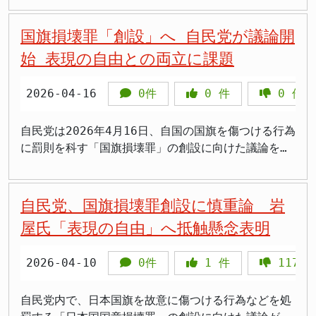
執行部は6月前半の国会提出を目指しています。 自民
党と日本維新の会は2025年10月の連立合意書に
国旗損壊罪「創設」へ 自民党が議論開
「2026年通常国会において『日本国国章損壊罪』を
始 表現の自由との両立に課題
制定し、外国国章損壊罪のみ存在する矛盾を是正す
る」と明記しています。法案では日本国旗を「人に著
2026-04-16
0件
0
件
0
件
しく不快または嫌悪の情を催させる方法」で公然と損
壊・汚損した場合に2年以下の拘禁刑または20万円以
下の罰金を科し、損壊の様子をSNSに投稿・拡散する
自民党は2026年4月16日、自国の国旗を傷つける行為
行為も処罰対象とします。 >岩屋さんが退席して声を
に罰則を科す「国旗損壊罪」の創設に向けた議論を開
上げてくれたことは大事だと思います。でも党内でこ
始しました。党内のプロジェクトチーム（PT）で、な
れだけ異論が出ないのは、本当に自由な議論ができて
ぜ法律が必要なのか（立法事実）、どのような利益や
いるのか不安です 「刑罰で担保するのは妥当ではな
価値を守るのか（保護法益）といった論点の整理が進
自民党、国旗損壊罪創設に慎重論 岩
い」岩屋氏が語る三つの懸念 岩屋毅氏は記者団に
められています。国民の象徴である国旗への敬意を法
屋氏「表現の自由」へ抵触懸念表明
「私自身は当然国旗は尊重していますし、国民の皆さ
的に担保しようとする動きですが、憲法が保障する表
んにもぜひそうあっていただきたいと思っています。
現の自由との線引きが難しく、識者からは慎重な議論
2026-04-10
0件
1
件
1177
しかし、刑罰によってそれを担保するということは妥
を求める声が上がっています。 自民党、国旗損壊罪
当ではないのではないかと今日も申し上げ、必ずしも
創設へ議論開始 自民党本部で非公開で行われたプロ
了承は致しておりません」と明言しました。 第一の
ジェクトチーム（PT）の会合では、「国旗損壊罪」創
自民党内で、日本国旗を故意に傷つける行為などを処