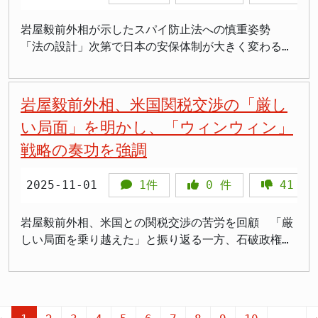
期にわたって大分3区を代表してきました。 しかし、
「有志議員との意見交換」という名目で、どのような
「削減ありきの乱暴な議論だ」との国民民主党関係者
が、今後の政治活動の柱になるとみられます。 大分
望書の内容は4項目にわたり、「国の責任において宗
定数削減を痛烈批判 岩屋氏が最も強く批判したの
今回の選挙では立憲民主党と公明党が合流して結成さ
活動を行うのか、それが派閥の復活につながるのか、
の反発が相次いでいます。さらに公明党の西田実仁幹
県内の選挙結果 大分県の三つの小選挙区は、すべて
教的多様性に対応した墓地整備の基本方針を示すこ
は、自民党と維新が連立政権合意書に掲げた衆議院議
岩屋毅前外相が示したスパイ防止法への慎重姿勢
れた中道改革連合の候補との一騎打ちという構図に加
見守る必要があります。 高市政権は、派閥解散を進
事長は「1割（の理由）がいまだに判然としない」と
自民党が独占しました。大分1区では衛藤博昭氏が初
と」「日本全国において国が責任を持ち、複数の地域
員定数の1割削減方針です。「人気取りのために突然
「法の設計」次第で日本の安保体制が大きく変わる可
え、参政党や日本保守党などの新興政党の候補も加わ
め、派閥政治からの脱却を目指しています。岩屋氏が
疑問を呈しています。 民主主義への懸念高まる 議員
当選し、大分2区では広瀬建氏が再選を果たしまし
に土葬対応可能な墓地を確保・整備すること」などを
定数を削減する、比例だけ減らすというのは乱暴だ」
能性 現行法での対応が最優先 岩屋毅前外相（大分3
り、5人による混戦となっています。 投票日は2月8
この改革に協力するのか、それとも反対するのか、今
定数削減は幅広い政党から批判、疑問の声が出されて
た。広瀬氏は前回選では無所属で戦いましたが、今回
求めています。 >「なぜイスラム教だけ特別扱いする
と断じ、民主主義の根幹に関わる問題として警鐘を鳴
区選出）は11月1日、スパイ防止法についての見解を
日 読売新聞社の調査は序盤情勢を示すもので、有権
後の言動が注目されます。 岩屋氏が本当に高市政権
おり、自民党内からも公然と反対を表明する声があが
は自民党の公認を得て、「多くの仲間の支え、応援が
のか」 >「他の宗教はどうなるんだ」 >「政教分離
らしました。 維新は自民党との合意で議員定数の1割
改めて示しました。再び議論が活発化する中での発言
岩屋毅前外相、米国関税交渉の「厳し
者の2割以上が投票先を明らかにしていないことか
を支える気があるのであれば、派閥のような組織を作
っている状況です。特に現在の衆院定数465のうち小
あり、厚みが非常に増した」と選挙戦を振り返りまし
に反するのでは」 >「税金で特定宗教の施設を作るの
削減という条件を示しており、衆院の場合は50議席の
は、日本の安全保障政策における「リアリズム」と
ら、今後の情勢変化も予想されます。 岩屋氏が10期
い局面」を明かし、「ウィンウィン」
るのではなく、個々の議員として政策議論に参加すべ
選挙区289、比例代表176の構成で、比例部分の削減
た。 比例単独の自民前参院議員・白坂亜紀氏も衆院
は問題」 >「岩屋さんの動きが不自然すぎる」 政教
削減が念頭にあります。比例代表を50議席程度減らす
「慎重さ」のバランスについて、重要な示唆を与えて
目の当選を果たすか、それとも中道改革連合の小林氏
きです。国民は、派閥政治の復活を望んでいません。
は小政党に深刻な打撃を与えることが指摘されていま
戦略の奏功を強調
の初議席を得ました。白坂氏は昨夏の参院選大分選挙
分離原則との整合性に疑問 日本国憲法第20条は「い
ことが想定されており、衆院の場合、定数465のうち
います。岩屋氏は「法律の立てつけが、人権をきちん
が新人ながら議席を獲得するか。大分3区の行方が注
す。 この問題の根本には、政治改革の優先順位に関
区で落選しており、今回の衆院選では比例名簿で35位
かなる宗教団体も、国から特権を受け、又は政治上の
小選挙区が289、比例代表が176で、仮に1割削減した
と守るという観点から心配のない設計になるのかを見
目されます。衆院選の投票日は2026年2月8日です。
する議論があります。自民党の本部収入に占める政党
に名を連ねていました。自民党の圧勝により、白坂氏
権力を行使してはならない」と定め、政教分離の原則
場合、比例代表は120台まで削られることになりま
なければ、『良い』『悪い』の議論はできない」と述
2025-11-01
1件
0
件
41
件
助成金の比率が70.5%、維新が77.9%と運営資金の大
にも議席が回ってきた形です。 大分県内では自民党
を明確にしています。また第89条では「公金その他の
す。 岩屋氏は「維新は元々、企業・団体献金の廃止
べ、単なる賛否ではなく、法の内容こそが国民の自由
半を税金に依存している実態があり、「身を切る改
の強さが際立つ結果となり、岩屋氏も11選を果たすこ
公の財産は、宗教上の組織若しくは団体の使用、便益
が一丁目一番地だったはずだが、突然、議員定数削
と安全を左右する分水嶺であることを強調しました。
岩屋毅前外相、米国との関税交渉の苦労を回顧 「厳
革」を掲げるなら政党助成金こそ見直すべきとの声が
とができました。しかし、SNSでのバッシングという
若しくは維持のため」の支出を禁止しており、今回の
減、しかも比例に限って、みたいな話が出てきた」と
高市早苗（たかいちさなえ）首相が政権発足後、スパ
しい局面を乗り越えた」と振り返る一方、石破政権の
上がっています。 今後の展望と課題 自民・維新両党
新たな課題に直面した選挙戦でもありました。 表現
要望は憲法原則との整合性が問われています。 政教
指摘し、政策の一貫性の欠如を批判しました。さらに
イ防止法の早期制定を掲げる中、岩屋氏の発言は党内
継続を惜しむ 自民党の岩屋毅前外相（衆院大分3区）
は2026年春ごろに与野党各党でまとめる選挙制度の
の自由とのバランス 岩屋氏の「一定の規制が必要
分離原則の具体的内容として「国が特定の宗教団体に
「選挙制度は全ての政党が同じ土俵で戦うための民主
からも注視されています。スパイ防止法は1985年に
は2025年11月1日、大分県別府市の事務所で記者会見
改革案も踏まえ、詳細を決めると一致し、削減の決着
だ」という発言は、選挙中のSNSでの誹謗中傷に対す
政治的または経済的特恵を与えないこと」が挙げられ
主義の基盤。連立を組む材料として2党だけでそうい
中曽根康弘政権下で初めて提出されたものの、反対世
を開き、外相時代の経験について語りました。トラン
は越年する見通しです。しかし「まず議員定数の削減
る問題提起として一定の意義があります。しかし、規
ており、国費でのイスラム教専用墓地整備は明らかに
う約束をするのは筋が違う」と語り、民主主義の観点
論の高まりにより1986年に廃案となった過去があり
プ米政権との関税交渉における苦労、そして石破茂前
ができなければ、社会保障改革や副首都構想などの改