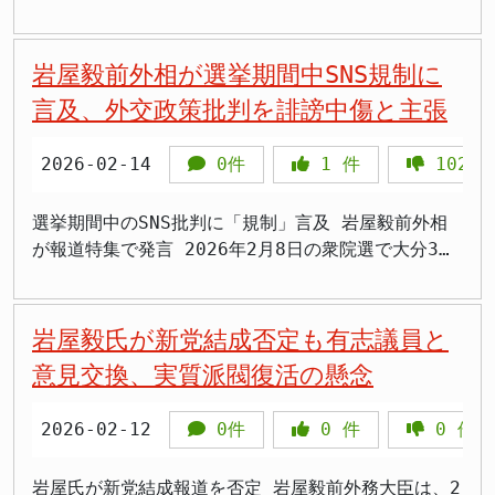
意」と「刑罰による強制」のどちらを選ぶのかという
処罰につながらないよう慎重な姿勢を示す。 憲法上
て浮き彫りにしている。法制化の是非を判断する上
ています。これまでも、こうした誹謗中傷に対して
合の限定的な構成 仮に、国民の強い要望などによ
よりこの問題に対して消極的な姿勢を示してきまし
らんでいます。殺人罪は被害者が多いから存在するの
て、今回の会談でさらに一歩前進することができたと
問いへの答えが、日本の立憲主義の底力を測る試金石
の表現の自由との抵触が最大の懸念事項であり、罰則
で、どのような行為が「損壊」にあたるのか、その具
は、必要に応じて専門家と連携し、適切な対応を検討
り、何らかの形で国旗損壊に関する法整備を検討する
た。その最大の理由として、国旗が侮辱されるような
でしょうか。放火罪は火事件数が多いから規定されて
しています。 具体的には、エネルギー分野への投資
となります。 まとめ - 自民党PT等の合同部会が
対象となる行為の線引きが課題。 法制化には国民的
体的な定義や、処罰の必要性、そして想定される影響
する旨を伝えてきました。 しかし、状況が改善され
としても、その対象は極めて限定的でなければならな
行為が社会で頻繁に起きているという「立法事実」が
いるのでしょうか。答えはいずれも「ノー」です。法
岩屋毅前外相が選挙期間中SNS規制に
や、戦略物資であるレアアース（希少金属）の共同開
2026年6月1日に「国旗損壊罪」創設法案を了承 -
な幅広い議論と、権利・自由とのバランスを慎重に見
について、より詳細な議論と国民的な理解が求められ
ないことから、この度、具体的な法的措置へと踏み切
いと岩屋氏は述べます。具体的には、「公的機関が所
確認できないことを挙げています。事実がないまま法
律は「事件が頻発した後に慌てて作るもの」ではな
発といった、日米双方にとってメリットのあるプロジ
言及、外交政策批判を誹謗中傷と主張
岩屋毅前外相（11期）が了承直前に退席し、法案への
極める必要がある。
るだろう。 まとめ 自民党内で国旗損壊罪の創設に向
ることを決定しました。弁護士を通じて、問題となっ
有し、公的な場で掲揚されている国旗」に限定し、
整備を進めることは、国民受けを狙った「政治的なア
く、社会の秩序や法益を守るために事前に整備するも
ェクトが進展したことが挙げられています。これは、
強い懸念を表明 - 岩屋氏の懸念①：国旗が「自然な
けた議論が開始された。 岩屋毅元外相は、立法事実
ている投稿の証拠保全を進め、裁判所に対して発信者
「公衆の面前での損壊行為」のみを処罰対象とするよ
ピール」にしかならないのではないか、との強い懸念
のです。「今は事例が少ない」というのは立法の必要
両国の経済的な結びつきを一層強化し、相互の利益に
尊重の対象」から「国家権力の象徴」に変質する -
の不在や「政治的アピール」の可能性を指摘し、慎重
情報の開示を求める手続きを開始したことを公表しま
2026-02-14
0件
1
件
1027
うな、形式犯としての構成に留まるべきだとの考えを
を表明した形です。 「外国国章損壊罪」との法的な
性を否定する根拠にはなりません。 さらに致命的な
繋がる協力関係を深めることを目的としたものと捉え
岩屋氏の懸念②：条文の曖昧さが「処罰回避の抜け道
な姿勢を示した。 岩屋氏は、表現の自由や国民への
した。これは、問題の根源に迫り、責任の所在を明確
示しました。さらに、その場合であっても、行為の動
違い 岩屋氏は、しばしば比較対象とされる「外国国
のは、岩屋氏の論理が「現行法の空白を放置してよ
られます。 今後の外交課題と継続的な連携の重要性
探し」という逆効果を生む - 岩屋氏の懸念③：党内
萎縮効果への懸念を表明した。 PT事務局長の鈴木英
にするための重要な一歩と言えます。 今後の対応と
機については問わないといった、極めて慎重な設計が
章損壊罪」との法的な違いも詳細に解説しました。こ
い」という帰結につながる点です。外国の国旗を燃や
選挙期間中のSNS批判に「規制」言及 岩屋毅前外相
一方で、岩屋氏は、イラン情勢については依然として
に「物言えぬ空気」が漂い、充分な議論がなされてい
敬氏は、法制化必要との意見が多数だったとし、表現
法的根拠 裁判所が発信者情報開示請求を認め、SNS
必要になるとの見解です。 立法への必要性への疑問
の罪は、外国との円滑な関係を維持するという「外交
せば刑法92条の「外国国章損壊罪」で最大2年の拘禁
が報道特集で発言 2026年2月8日の衆院選で大分3区
予断を許さない状況が続いていることを強調していま
ない - 岩屋氏は2025年11月から一貫して慎重論を
の自由を損なわないとの認識で一致していると説明し
運営事業者や通信事業者に対して情報開示を命じた場
と熟議の重要性 そして、岩屋氏は、現時点で「国旗
的利益」を守るために設けられたものであり、相手国
刑となるのに、日本の国旗はどう扱っても刑事罰がな
において辛勝を収めた自民党の岩屋毅前外相が2月14
す。したがって、今後も米国との緊密な連携を維持し
唱えてきた党内ほぼ唯一の批判者 - 法案は高市早苗
た。 党内には、法制化の必要性やその影響につい
合、投稿を行った個人の氏名や住所が特定されること
損壊罪」を敢えて設ける必然性や緊急性があるのかを
の告訴がなければ起訴されない「親告罪」となってい
い。この非対称な状態を「事例が少ないから問題な
日放送の報道番組で、選挙期間中に自身に向けられた
ていくことが極めて重要であるとの認識を示しまし
首相肝いりで、自民・維新の連立合意書にも明記 -
て、様々な意見が存在することが示唆された。 国旗
になります。事務所側は、情報が特定され次第、警察
問いかけています。「国旗国歌法」が制定されて以
ます。 これは、外交交渉の余地を残すための配慮に
い」と言い続けることは、日本国への侮辱行為を事実
批判について言及し、選挙期間中のSNS規制の必要性
岩屋毅氏が新党結成否定も有志議員と
た。 加えて、G7（主要7カ国）をはじめとする国際
罰則：公然と損壊・汚損で2年以下の拘禁刑または20
保護と表現の自由のバランスという、難しい課題につ
および弁護士と緊密に連携を取りながら、損害賠償請
降、国民の間で国旗への敬意は広く定着してきている
基づく規定であり、国旗損壊罪とは根本的に趣旨が異
上容認する姿勢にほかなりません。 >「事例が少ない
を主張した。選挙での政治姿勢への批判を誹謗中傷と
社会全体で協調していくこと、そして関係国であるイ
意見交換、実質派閥復活の懸念
万円以下の罰金 - SNS等での拡散行為も処罰対象。
いての議論が続くと見られる。
求や刑事告訴といった法的手続きを粛々と進めていく
と受け止めており、社会全体として、新たな罪を設け
なると説明しています。一方で、日本国旗を損壊する
から法律はいらないという理屈なら、スパイ防止法も
位置づけ、言論統制を求める姿勢に疑問の声も上がっ
ランやイスラエル、さらには湾岸諸国とも対話を重
国旗の定義・処罰基準の曖昧さへの批判が続く - 今
方針を明らかにしました。 これは、単なる感情的な
るほどの状況ではないとの認識を示しました。以上の
行為は、既に刑法261条の「器物損壊罪」で罰するこ
予防的な法律も全部いらなくなる」 >「国旗を燃やす
ている。 岩屋氏はTBS系「報道特集」のVTR出演で、
ね、日本として最大限の外交努力を尽くしていくこと
国会への提出・成立を目指すが参院での審議行方は不
反発ではなく、法に基づいた冷静かつ断固とした対応
2026-02-12
0件
0
件
0
件
理由から、岩屋氏は「国旗損壊罪」の議論について
とが可能であるとの見解を示しました。事実認定さえ
行為が世界で増えているのに、日本だけが無防備なま
自身に対するSNS上の批判について「事実に基づかな
への期待を表明しています。 日米首脳会談は、日本
透明
であることを示しています。インターネットの匿名性
は、性急な判断を避け、熟議を重ねることが不可欠だ
されれば、自動的に起訴される可能性もあり、法的な
までいいのか。岩屋氏の感覚が理解できない」 >「燃
い誹謗中傷が繰り返された」と主張した。番組は岩屋
の外交政策において最も重要な位置を占める会談で
に隠れて行われる一方的な攻撃に対し、法的な枠組み
と強調しました。自民党として、国民の多様な意見を
保護がされていないわけではない、という考えです。
やされていないから大丈夫って、火事が起きてから消
氏に向けられた「媚中」「国賊」といった批判をデマ
岩屋氏が新党結成報道を否定 岩屋毅前外務大臣は、2