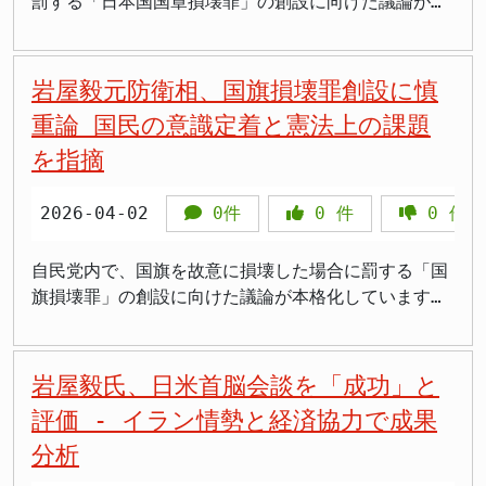
懸念は、国旗の性格の変質です。岩屋氏は「今もう、
設の是非について活発な意見交換が行われました。座
罰する「日本国国章損壊罪」の創設に向けた議論が持
ごく自然な形で国民の皆さんは国旗に対する尊重の意
長を務める松野博一元官房長官は会合後、記者団に対
ち上がっている。しかし、党内からは早くも慎重な意
識を持っておられ、幅広くそれは共有されている」と
し「まだまだ詰めなければいけない論点もある」と述
見が表明されており、今後の議論の行方が注目されて
現状を認めた上で、「かかる立法を行うことによっ
べ、今後も議論を深めていく考えを示しました。会合
いる。特に、岩屋毅元外務大臣は、立法化の必要性や
岩屋毅元防衛相、国旗損壊罪創設に慎
て、自然な尊重の対象である国旗が、尊重しなければ
には慎重な意見を持つ議員もいたものの、法制化を推
表現の自由との関係について、強い懸念を示した。
重論 国民の意識定着と憲法上の課題
処罰される国家権力の象徴になる」と警告しました。
進する意見が多数を占めた模様です。自民党は、今国
立法化の必要性に疑問 この議論は、自民党が設置し
を指摘
国旗への敬意が「自発的な心情」から「罰則で強制さ
会での法案成立を目指す姿勢を示しており、議論の行
た「国旗・国歌VIP法制化に関する特命委員会」の下
れるもの」に変わることで、国旗本来の意味が失われ
方が注目されます。 「立法事実」と「保護法益」を
に設けられたプロジェクトチーム（PT）で進められて
かねないという本質的な問いです。 >処罰されないた
巡る主張 今回の議論では、法制化の根拠となる「立
いる。4月9日に開かれたPTの会合において、岩屋氏
2026-04-02
0件
0
件
0
件
めにどこまでならいいかを考え始める人が出てくると
法事実」と、法律で守ろうとする「保護法益」が争点
は、現時点で国旗を侮辱するような行為が社会的に問
いう指摘は鋭い。法律が逆効果を生む典型的なパター
となっています。推進派からは、国内で外国の国旗を
題となっている「立法事実」が存在しないとの認識を
自民党内で、国旗を故意に損壊した場合に罰する「国
ンです 第二の懸念は条文の曖昧さがかえって逆効果
損壊する行為には罰則があるにもかかわらず、自国の
示した。その上で、「政治的なアピール」や「一部の
旗損壊罪」の創設に向けた議論が本格化しています。
を招くという問題です。岩屋氏は「どこまでが国旗な
国旗にはそれがないことの矛盾を是正すべきだという
人々の心情に訴えるため」の立法である可能性を指摘
元防衛大臣で衆議院議員の岩屋毅氏は、この動きに対
のか、どこまでが損壊なのか、どういうことをやった
意見が出されました。また、現在は国旗を傷つける行
し、立法化には慎重であるべきだとの考えを明らかに
し極めて慎重な姿勢を示しており、その理由と見解を
ら処罰されるのかってすぐにはわからない。そうする
為が頻繁に起こっているわけではないものの、将来的
した。 岩屋氏は、日本国民の多くが国旗や国歌を尊
自身のウェブサイトで表明しました。 議論の背景と
岩屋毅氏、日米首脳会談を「成功」と
と、せっかくほとんどみんな自然に尊重していた国旗
にそのような行為が発生しないよう、あらかじめ抑止
重する意識を共有していると指摘した上で、「もし、
岩屋氏のスタンス 国旗に対する国民の敬意や象徴と
評価 - イラン情勢と経済協力で成果
に対する意識が変わってしまう」と指摘しました。さ
力を持たせる必要があるとの指摘もありました。 一
国旗を毀損するような行為が、あちらこちらで頻発し
しての位置づけを法的に担保すべきとの声は、かねて
らに「尊重しないと罰せられる。中には処罰されない
方、「保護法益」については、「みんなの前で国旗が
ているという状況ではないのであれば、あえてこの時
分析
より一部で上がっていました。今回、自民党内に設置
ためにはこういうふうにすればいいんだと、逆になん
損壊されることで、国旗を尊重する国民の気持ちが侵
期に法制化に踏み切ることは、国民の意識に不必要な
されたプロジェクトチーム（PT）で議論が開始された