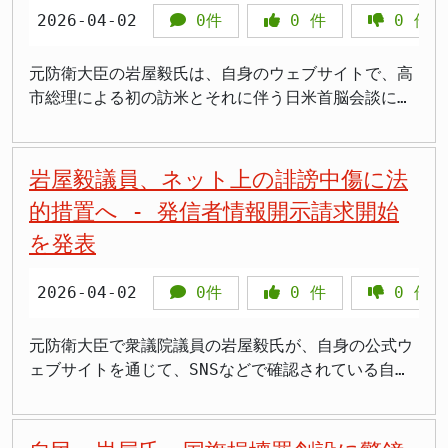
かそういう事案を誘発してしまう。それは心配だ」と
害される。こうした事態を防ぐことが、この法律で守
萎縮効果を与える恐れがある」と警鐘を鳴らした。
ことを受け、岩屋氏は、この問題について自身の考え
2026-04-02
0件
0
件
0
件
述べ、法律が意図とは逆の効果を生む危険性を指摘し
りたい利益（法益）である」といった説明がなされま
「表現の自由」とのバランス さらに、岩屋氏は、国
を整理し、発信した形です。岩屋氏は、まず「一貫し
ています。 >罰則がなくても国旗を大切にする国民が
した。国民の象徴である国旗への敬意や、それによっ
旗損壊罪の創設が憲法で保障された「表現の自由」や
てこの課題には消極的」であると明言しています。そ
元防衛大臣の岩屋毅氏は、自身のウェブサイトで、高
たくさんいる。その事実を無視して刑罰で縛ろうとす
て醸成される一体感を法的に守ろうとする意図がうか
「内心の自由」に抵触する可能性も指摘した。記者団
の最大の理由として、国旗が損壊されるような事案が
市総理による初の訪米とそれに伴う日米首脳会談につ
るのは、国民への侮辱ではないかとさえ思います 党
がえます。 表現の自由との衝突懸念 しかし、法制化
から「表現の自由であっても、国旗を傷つける行為は
「至る所で発生している」という「立法事実」の欠如
いて、その成果と意義を詳細に解説しました。岩屋氏
内の「物言えぬ空気」に苦言 岩屋氏の孤立した立場
には慎重な意見も根強く存在します。PT会合に出席し
許されないのではないか」と問われた際、岩屋氏は
を挙げています。 「立法事実」の欠如と政治的アピ
は会談全体を「極めて良好」かつ「成功裏に終わっ
自民党が骨子をまとめた国旗損壊罪法案では、対象の
た岩屋毅前外務大臣は、記者団に対し「決して思想信
「すべての権利は無制限ではない。公共の福祉に照ら
ールへの懸念 岩屋氏が指摘するように、現時点で国
た」と高く評価しており、特に、緊迫するイラン情勢
岩屋毅議員、ネット上の誹謗中傷に法
国旗を「社会通念上、国旗の用に供していると認識さ
条を処罰するようなものになってはいけない」と述
さなければいけないのは当然だ」と答弁。権利の制約
旗の損壊が社会問題となるほど頻繁に起きているとい
への対応と、両国間の経済協力における進展を主要な
れるもの」と幅広く定義し、自己所有も対象とするも
べ、創設に消極的な考えを改めて示しました。国旗に
はあり得るとしつつも、国旗損壊罪の創設が表現の自
的措置へ - 発信者情報開示請求開始
う客観的な証拠は乏しいのが実情です。このような状
成果として挙げています。 イラン情勢への日本の立
ので、外国国章損壊罪より厳しい内容となっていま
対する抗議活動など、表現行為の一環として国旗が傷
由を不当に狭めるのではないかという懸念があること
況下で新たな法律を制定することは、実態にそぐわ
を発表
場表明 岩屋氏は、今回の首脳会談において、喫緊の
す。 岩屋氏は今回のPTの議論に異論が少なかった状
つけられる可能性も否定できません。 憲法第21条
を示唆した。 この発言は、国旗という象徴に対する
ず、国民の国旗への敬意を政治的にアピールするため
課題であったイラン情勢に関する日本の考え方を、米
況について「実は自民党の中にはいろんなもっと意見
は、表現の自由と内心の自由を保障しています。国旗
敬意を求める声と、民主主義社会における表現の自由
の手段となりかねない、との懸念を示しました。法整
国側にしっかりと伝えることができた点を第一の成果
2026-04-02
0件
0
件
0
件
があるんではないかな」と述べました。「物言えぬ空
損壊罪が創設されれば、国旗に対する批判的な意思表
の保障との間で、どのようにバランスを取るべきかと
備を進めるのであれば、まずはそのような事態が実際
として指摘しています。日本はこれまで一貫して、イ
気が広がっているか」という記者の問いには「そこま
示や、政治的な抗議活動などが萎縮してしまうのでは
いう、根源的な問いを投げかけるものと言える。 PT
にどれほど起きているのか、具体的なデータに基づい
ランの核開発計画に反対の立場を取り続けてきまし
では申し上げませんけれども」と慎重に言葉を選びな
ないかという懸念が広がっています。どのような行為
事務局長の見解 一方、PT事務局長を務める鈴木英敬
元防衛大臣で衆議院議員の岩屋毅氏が、自身の公式ウ
た議論が必要であるという立場です。 外国国章損壊
た。 さらに、ホルムズ海峡での航行の自由を脅かす
がら、「立憲体制の根幹に関わる国民の内心の自由、
を「損壊」とみなし、罰則の対象とするのか、その線
衆院議員は、会合後の記者団に対し、「なんらかの法
ェブサイトを通じて、SNSなどで確認されている自身
罪との比較と法的なカバー さらに、岩屋氏は、しば
ような動きに対しては、強く非難する姿勢を明確にし
表現の自由に関わる重大な問題なので、願わくばもう
引きが極めて重要となります。過去の裁判例でも、国
制化が必要だ」との意見が参加者の大半を占めたと説
に対する誹謗中傷行為に対し、発信者情報開示請求の
しば比較対象として挙げられる「外国国章損壊罪」と
ています。今回の会談を通じて、日本は、日米両国の
少し参加して、この議論に加わってほしかった」と苦
旗に対する侮辱行為と表現の自由のバランスについて
明した。鈴木氏は、国旗保護のための法整備は、個人
手続きを開始したことを明らかにしました。この動き
の法的な違いを明確にしました。外国国章損壊罪の主
みならず、国際社会全体の安定のためにも、一刻も早
言を呈しました。 >高市首相の肝いり政策への異論は
は、様々な議論がありました。 法制化への道のりと
の内心や思想・良心の自由、さらには表現の自由を損
は、インターネット空間における表現の自由と、個人