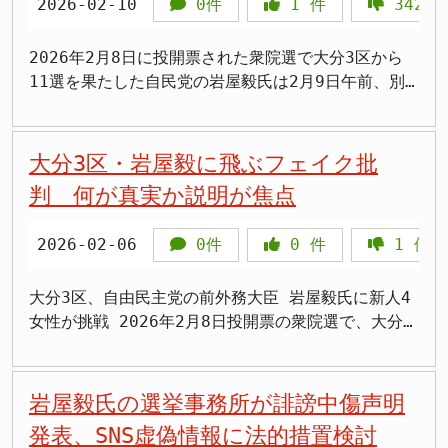
の行為の動機の是非を問わないような内容にしか構成
護は要らないと言っているのと同義です。 連立合意
家の根幹に関わる問題については、有権者による厳し
盾してる」 「有志議員との意見交換」は派閥の復活
く議員も少なくありません。岩屋毅前外務大臣氏は石
2026-02-10
0件
1
件
342
ト空間の健全な発展と、より良い民主主義の実現のた
し得ないだろうとの見解も示しました。 しかし、そ
を正面から覆す発言 与党の意思決定に問われる責任
い検証が不可欠とされる。 保守系候補が批判を展開
か 岩屋氏は、新党結成を否定する一方で、「自民党
破茂前内閣総理大臣氏の側近として知られ、保守穏健
めには、一人ひとりの意識と行動が重要であるとのメ
のような限定的な立法であっても、「今、あえて法律
自民党と日本維新の会（維新）の連立政権合意書には
今回の大分3区では、日本保守党、参政党、無所属の
が絶対多数を占めたからこそ、党内での自由闊達な議
派の立場から高市早苗内閣総理大臣氏の保守色の強い
2026年2月8日に投開票された衆院選で大分3区から
ッセージです。 不法行為に対しては、法律に則り、
を作る必然性や必要性があるのか」という根本的な問
「日本国国章損壊罪を制定し、外国国章損壊罪のみ存
新人候補3人が岩屋氏の政治姿勢を批判する選挙戦を
論が必要不可欠であり、そのためには様々な政策課題
政策運営に警戒感を示してきました。 >「高市さんの
11選を果たした自民党の岩屋毅氏は2月9日午前、別
断固たる態度で臨むことを改めて表明しており、今後
いを投げかけています。国旗国歌法が制定されて以
在する矛盾を是正する」と明記されています。高市早
展開した。日本保守党の候補者は岩屋氏の後援会元会
について有志議員との意見交換や勉強を行う場はあっ
暴走を止めるのは岩屋さんしかいない」 >「石破派の
府市の事務所で記者会見に臨みました。岩屋氏は外国
の推移が注目されます。
降、国旗を尊重する意識は幅広く国民の間に定着して
苗首相氏自身も衆院選の街頭演説で「日本の国旗はど
長の娘であり、参政党候補も土葬墓地問題などで岩屋
て然るべきだ」と述べています。 この「有志議員と
再結集ってこと？」 >「自民党内の良心的な声は大
人に関する政策などを巡ってSNSでバッシングを受け
いるとの認識を示し、現状では新たな法律を制定する
う扱ってもいい。それはやっぱりおかしい」と明確に
氏を批判した。 読売新聞の調査によれば、選挙期間
の意見交換や勉強を行う場」というのは、実質的に派
事」 >「圧勝したからこそ党内チェックが必要」
たことに触れ、「一定の規制が必要だ」との考えを示
大分3区・岩屋毅に飛ぶフェイク批
ほどの状況ではないとの見方を示唆しました。 今後
立法の意欲を示していました。 にもかかわらず、与
中に「岩屋毅」を含むX上の投稿は約26万3000件に上
閥ではないかとの指摘があります。高市政権は、派閥
>「ブレーキ役は必要だけど実効性あるのかな」 石破
しました。選挙中のSNS投稿について規制を求める発
判 何が真実か説明が焦点
の議論への影響 岩屋氏の発言は、国旗損壊罪創設を
党自民の議員がPT初会合の場でその連立合意を事実上
り、他の自民候補と比べて突出していた。これは岩屋
解散を進めており、派閥政治からの脱却を目指してい
派再結集の動きか、党内バランスに注目 岩屋毅前外
言は、表現の自由との兼ね合いで議論を呼ぶ可能性が
目指すPT内での議論に一石を投じるものとなります。
否定する発言をすることは、政党としての意思統一と
氏の外交政策や多文化共生政策に対する有権者の関心
ます。しかし、岩屋氏の発言は、この流れに逆行する
務大臣氏が立ち上げを目指すグループは、石破茂前内
あります。 岩屋氏は記者会見で「私を信頼してくれ
総理大臣である高市早苗氏周辺には、岩屋氏に「恨
有権者への説明責任の観点から重大な問題です。連立
の高さを示すものと見られる。 岩屋氏は2月9日の会
ものです。 派閥は、表向きは「政策勉強会」や「意
閣総理大臣氏を支持してきた議員らが中心になるとみ
2026-02-06
0件
0
件
1
件
た皆さんのおかげだ」と支援者に感謝の意を表しまし
み」を持つ声もあると伝えられており、党内での温度
合意に明記されたことを「必要性はない」と一議員が
見で「複数の候補者がある意味で私を攻撃するために
見交換の場」として存在していますが、実際には権力
られています。石破茂前内閣総理大臣氏は2026年衆
た。68歳で11選という長年の政治活動を支えてきた
差が浮き彫りになっています。 また、連立を組む公
公言することは、国民との約束に対する誠実さを欠く
出馬した異質な選挙戦だった」と振り返ったが、これ
闘争の拠点となります。岩屋氏が「有志議員との意見
議院議員総選挙で自由民主党総裁選に敗れ、その後は
地元有権者への感謝の言葉でした。しかし、会見の中
大分3区、自由民主党の前外務大臣 岩屋毅氏に新人4
明党の竹谷代表も「寄せ書きをすると損壊になるの
行為とも受け取られかねません。 PT座長の松野博一
は政策論争を通じた民主主義の実践とも言える。選挙
交換」という名目で、実質的な派閥を作ろうとしてい
表舞台から一歩引いた立場にありますが、党内には石
で岩屋氏が強調したのは、選挙中に受けたSNSでのバ
女性が挑戦 2026年2月8日投開票の衆院選で、大分3
か」と疑問を呈するなど、他党からも慎重な意見が出
元官房長官氏は「さまざまな論点・意見がある。立法
において候補者の政治姿勢が厳しく問われることは、
るのではないかとの懸念があります。 高市政権への
破茂前内閣総理大臣氏の政治姿勢に共感する議員が一
ッシングについてでした。 外国人政策でSNSバッシ
区は当選10回の自由民主党（自民）前外務大臣 岩屋
ており、国旗を巡る法整備の議論は、今後さらに複雑
的見地から、世界各国の事例も研究して議論を深めた
むしろ健全な民主主義の証左だとの指摘もある。
批判の意図か 岩屋氏は「今般の選挙を通じて国民の
定数存在します。 自由民主党内では派閥の弱体化が
ングを受ける 岩屋毅氏は今回の選挙戦で、外国人に
毅氏が、外国人政策を争点に新人女性4人と対峙する
化する可能性があります。 国民の愛国心や象徴に対
い」とあいさつし、議論の継続を示しました。表現の
多数の支持を得た高市政権に日本を正しく導いていっ
進んでいますが、政策グループとしての再編の動きは
関する政策などを巡ってSNS上で激しいバッシングを
構図となり、激戦区として注目されています。 対抗
岩屋毅氏の選挙事務所が誹謗中傷声明
する敬意は大切なものですが、それを法によって強制
自由との慎重な調整は当然必要です。しかし立法その
てもらうためには、党内において責任ある政策議論を
続いています。岩屋毅前外務大臣氏の新グループ構想
受けました。岩屋氏は元防衛大臣を務めた経験があ
馬は、立憲民主党（立民）と公明党（公明）が合流し
発表、SNS虚偽情報に法的措置検討
することの是非については、国民的な理解と合意形成
ものの必要性を「事例が少ない」という理由で否定す
深め、適切かつ建設的な提言を行っていくことが必要
は、高市早苗内閣総理大臣氏の保守路線一色に染まる
り、自民党内でもリベラル寄りの政治家として知られ
て結成した新党「中道改革連合（中道）」の小林華弥