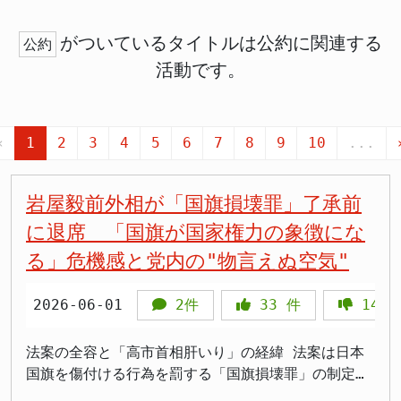
がついているタイトルは公約に関連する
公約
活動です。
«
1
2
3
4
5
6
7
8
9
10
...
岩屋毅前外相が「国旗損壊罪」了承前
に退席 「国旗が国家権力の象徴にな
る」危機感と党内の"物言えぬ空気"
2026-06-01
2件
33
件
1418
法案の全容と「高市首相肝いり」の経緯 法案は日本
国旗を傷付ける行為を罰する「国旗損壊罪」の制定を
目指すもので、高市早苗首相の肝煎りでもあります。