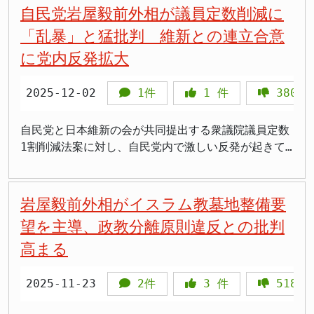
づかない誹謗中傷や、候補者の人格を否定するような
ている」とする趣旨の言説です。岩屋氏は、町の民意
含めた対応を検討していると記載されています。 公
子氏との激しい接戦となっています。 読売新聞社の
自民党岩屋毅前外相が議員定数削減に
抗するための布石ではないかとの懸念があります。
投稿も多く見られます。岩屋氏が受けたバッシング
は尊重されるべきだとしたうえで、共生に関わる課題
式サイトに説明動画も掲載 公式サイトには、事実に
調査によると、有権者の2割以上が投票先を明らかに
派閥解散の流れに逆行 高市政権は、2024年の政治資
「乱暴」と猛批判 維新との連立合意
も、政策批判の域を超えた個人攻撃が含まれていた可
を自治体任せにするのは国として無責任ではないかと
基づかない情報について丁寧にご説明しますという項
しておらず、情勢は変化する可能性もあります。岩屋
金問題を受けて、派閥解散を進めています。自民党内
能性があります。こうした悪質な投稿に対して、何ら
いう問題提起が、いつの間にか「推進」にすり替えら
目も設けられています。イスラム墓地土葬問題、国旗
に党内反発拡大
氏にとっては予断を許さない選挙戦となっています。
では、多くの派閥が解散を表明しましたが、麻生派だ
かの規制を設けるべきだという主張には一定の理解も
れたと説明しています。 一方、対立候補側は、外国
損壊罪、議員宿舎女性侵入事件など複数のテーマをめ
>「岩屋さん10期目か。ベテラン中のベテランだね」
けは解散せずに残っています。 岩屋氏が「有志議員
得られるでしょう。 しかし、「一定の規制」の内容
人政策に関する岩屋氏の過去の判断も攻撃材料にして
ぐって、岩屋氏自身が語る内容の動画が投稿されてい
>「接戦って、今回は厳しい戦いになってるんだな」
2025-12-02
1件
1
件
380
との意見交換」という名目で、新たな派閥を作ろうと
が明確でない点は問題です。どのような投稿を規制の
います。とりわけ外務大臣時代に表明した中国人観光
ます。 岩屋氏は2024年12月に外相として中国人の訪
>「自民支持層の5割しか取れてないのは苦戦してる証
しているとすれば、これは派閥解散の流れに逆行する
対象とするのか、誰が判断するのか、といった具体的
客向けの短期滞在査証の緩和を巡り、岩屋氏が「意義
日観光ビザ緩和を表明して以降、媚中派などとSNSで
拠かも」 >「維新の推薦もらってるけど、3割しか浸
ものです。派閥政治は、政策よりも人間関係や派閥の
自民党と日本維新の会が共同提出する衆議院議員定数
な基準が示されていません。規制の範囲が曖昧なまま
を丁寧に説明したい」と述べる一方で、反対側は「国
批判が本格化していました。デマや中傷が多く、当初
透してないのか」 >「2割以上が態度未定ってこと
利益を優先する傾向があり、国民のための政治が後回
1割削減法案に対し、自民党内で激しい反発が起きて
法律や規則が作られれば、政治家に都合の悪い批判ま
益を損なう」と強く批判する構図です。 問われるの
は相手にしていなかったものの、古参の支援企業が
は、まだ逆転の可能性あるね」 自民支持層の5割、維
しにされる恐れがあります。 高市政権が派閥解散を
います。岩屋毅前外務大臣氏は「進め方が乱暴」と強
で規制される恐れがあります。 岩屋氏の政治的立場
は「根拠の提示」 有権者の判断材料をどう出すか
SNSの内容を気にして岩屋氏のポスターを外すなどの
新支持層の3割に浸透 岩屋氏は自民支持層の5割に浸
進めているのは、派閥政治からの脱却を目指すためで
く批判し、対話なき政策決定を憂慮する声を上げまし
岩屋毅氏は元防衛大臣を務めた経験があり、安全保障
今回の大分3区は、候補者同士の主張が鋭くぶつかる
実害が発生したため方針を変えた経緯があります。
透しています。自民党の前職議員でありながら、自民
す。岩屋氏の動きは、この改革に水を差すものであ
た。 自民党内で広がる「乱暴な進め方」への批判 岩
岩屋毅前外相がイスラム教墓地整備要
政策では重要な役割を果たしてきました。しかし、自
一方で、「フェイク」と「批判」の応酬が先行しやす
過去最多5候補による激戦区 大分3区には岩屋氏のほ
支持層の半分しか固められていない状況は、厳しい戦
り、批判されるべきです。 本当に高市政権を支える
屋毅前外務大臣氏は2025年11月1日の記者会見で、
民党内ではリベラル寄りの政治家として位置づけられ
い土壌も見えます。岩屋氏が主張するように虚偽情報
か、参政党の新人野中貴恵氏41歳、中道改革連合の新
望を主導、政教分離原則違反との批判
いを物語っています。 また、岩屋氏は日本維新の会
気があるのか 岩屋氏は「高市総理総裁を自民党所属
「人気取りのために突然定数を削減する、比例だけ減
ており、外国人政策や憲法改正などで保守派とは異な
があるなら、それを放置しない姿勢は理解され得ます
人小林華弥子氏58歳、無所属新人の平野雨龍氏32
から推薦を受けており、維新支持層の約3割に浸透し
高まる
議員として支えていくことは当然です」と述べていま
らすというのは乱暴だ」と痛烈に批判しました。さら
る立場を取ることがあります。 岩屋氏は外国人労働
が、同時に「何が虚偽で、どこまでが事実か」を候補
歳、日本保守党の新人岩永京子氏64歳も立候補してお
ています。維新の推薦を得ているものの、維新支持層
すが、本当にそうでしょうか。岩屋氏の発言や行動を
に「選挙制度は全ての政党が同じ土俵で戦うための民
者の受け入れ拡大に比較的積極的な姿勢を示してきま
者自身が分かりやすく示すことが、有権者の判断に直
り、小選挙区制導入以降最多となる5候補による激戦
の過半数には届いていない状況です。 さらに、商工
見る限り、高市政権を支えるというよりも、批判的な
主主義の基盤」であり、「連立を組む材料として2党
2025-11-23
2件
3
件
518
した。日本の人口減少と労働力不足を考えれば、外国
結します。 具体的には、争点ごとに「言われている
となっています。 無所属の平野氏は公示日の第一声
自営、自由業の約3割が岩屋氏を支持しています。地
立場から提言を行うという姿勢が見て取れます。 高
だけでそういう約束をするのは筋が違う」と述べ、手
人労働者の受け入れは避けられないという現実的な判
指摘」「事実関係」「自分の判断」「根拠資料の所
で岩屋毅に勝つために立候補したと名指しで挑発しま
元の経済界や自営業者層からの支持を一定程度得てい