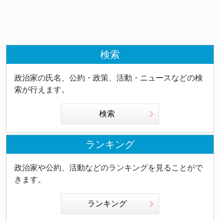
法を立案する政治的風潮に対するカウンターバランス
ます。その一方で、現在の政治状況は自民党が衆参両
となり得ます。 多党による法案準備の現状 一方、ス
院で少数派となっており、野党との協調なしに政策実
パイ防止法の立法を急ぐ勢力も存在します。2025年9
現は難しい状況です。岩屋氏のこの発言は、強いリー
月の自民党総裁選では、高市氏と小林鷹之氏が必要性
ダーシップと現実的な協調の両立の必要性を指摘して
を主張し、茂木敏充氏と林芳正氏が「現時点で必要な
検索
いるのです。 外交における「対話と協調」の価値 岩
い」と答弁。自民党と日本維新の会の連立政権合意で
屋氏の会見全体を通して浮かび上がるのは、日本の外
は、スパイ防止法を含む「インテリジェンス・スパイ
政治家の氏名、公約・政策、活動・ニュースなどの検
交における「対話と協調」の価値を高く評価する姿勢
防止関連法制の速やかな成立」が明記されました。参
索が行えます。
です。米国との関税交渉においても、「ウィンウィ
政党、国民民主党も独自に法案準備を進めており、秋
ン」を追求する対話的なアプローチを重視しました。
の臨時国会での提出を目指していました。 ただし、
検索
そして石破政権の「熟議の政治」についても、その継
高市首相の就任後も、法案成立には野党の協力が不可
続を求めています。 これは、政治的対立が深刻化す
欠です。野党側には「国民の知る権利」や「表現の自
る現在の国際環境において、相互理解と協力の道を模
ランキング
由」への懸念がぬぐえず、単純な賛否では決まらない
索し続ける姿勢の重要性を示唆しています。高圧的な
構図があります。 岩屋氏の後任・茂木敏充外相への
関税政策を展開するトランプ政権と向き合う際にも、
政治家や公約、活動などのランキングを見ることがで
評価 岩屋氏が後任の茂木敏充（しげきとしみつ）外
単なる防御的立場ではなく、相互的な利益を追求する
きます。
相について「非常に優秀な方」と評価した点も注目で
対話的アプローチが有効であることを、岩屋氏の経験
す。茂木氏は外務大臣経験者で、トランプ前大統領か
は示しています。 郷土への貢献と平和外交への決意
ランキング
ら「タフ・ネゴシエーター」と評された実力者。岩屋
岩屋氏は会見冒頭で「一議員の立場に戻り、郷土の発
氏は「特定のイデオロギーに偏ることなく、非常に現