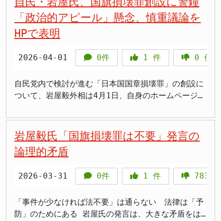
自民・岩屋氏、国旗損壊罪創設に警鐘
な目的は、日本と諸外国との円滑な関係を維持するこ
い情勢の沈静化が必要であるという日本の主張を、米
言いにくい空気があるんだと思います。それを声に出
課題 「みんなの前で損壊」という表現の曖昧さも、
なうものではないとの認識で一致しているとも語っ
の権利保護のバランスについて、改めて社会的な関心
とにあり、相手国の意向を考慮する必要性から「親告
「政治的アピール」懸念、慎重議論を
国に対して明確に提示できたと分析しています。 支
した岩屋さんはある意味で正直な政治家だと感じます
法制化における課題の一つです。具体的にどのような
た。 ただし、鈴木氏が「立法事実がないといった人
を集めることになりそうです。 SNS上の過度な誹謗
罪」（被害者などの告訴がなければ起訴できない罪）
援策に関する意思疎通の進展 イラン情勢に関連する
HPで表明
岩屋氏はこれが初めての異論表明ではありません。
場所で、どのような方法で国旗を傷つけた場合に罪に
は1人だけだった」「今回はそもそも立法事実の議論
中傷に対する懸念 岩屋氏の事務所によると、昨年
となっています。これに対し、国旗の損壊について
日本の支援策についても、岩屋氏は的確な説明が行わ
2025年11月・12月、2026年3月・4月と一貫して慎
問われるのか、明確な基準がなければ、恣意的な運用
をしていない」と付け加えた点は注目に値する。これ
（2025年）以降、SNSを中心に、岩屋氏に対して事実
は、既に刑法261条の「器物損壊罪」で罰することが
れたと分析しています。日本側は、自国が実施可能な
重な姿勢を示し続けており、ほぼ唯一の党内批判者と
につながる恐れもあります。また、国旗や国歌に関す
は、PT内での議論の前提や、岩屋氏の指摘する「立法
に基づかない誹謗中傷や、その人格を否定するような
2026-04-01
0件
1
件
0
件
可能であり、法的なカバーは既に存在すると指摘しま
支援と、現時点では困難な支援について、米国側に対
して孤立した立場を取り続けています。 「自然な敬
る法整備は、国民の間に多様な意見が存在しており、
事実」の捉え方に、温度差がある可能性を示唆してい
表現が確認されているとのことです。事務所側は、こ
す。器物損壊罪は親告罪ではなく、事実認定があれば
して具体的に説明したとのことです。 この点につい
意」か「強制による服従」か—今こそ問われる立憲主
社会全体での幅広い議論が不可欠です。 一部の国で
る。法制化を前提とする意見が大勢を占める中で、岩
うした行為は衆議院議員である岩屋氏の名誉を著しく
自動的に起訴される可能性があるため、単純な比較は
自民党内で検討が進む「日本国国章損壊罪」の創設に
て、岩屋氏は、当時のトランプ米大統領（※）から、
義の本質 国旗を大切にしたいという思いは多くの国
は、国旗への侮辱行為を禁じる法律が存在しますが、
屋氏のような異論がどの程度受け止められるかが、今
傷つけるだけでなく、健全な政治議論を阻害するもの
できないという見解です。 憲法上の自由との抵触リ
ついて、岩屋毅外相は4月1日、自身のホームページ
具体的な艦艇派遣要求といった、より踏み込んだ軍事
民が共有するものです。問題は「目的の正しさ」が自
その運用には批判も少なくありません。表現の自由を
後の焦点となりそうだ。 象徴の保護と自由の保障 国
であると強い懸念を示しています。 岩屋氏はこれま
スク 岩屋氏が最も強く懸念しているのは、憲法が保
で、創設に慎重な立場を改めて表明しました。立法事
支援に関する言及はなかったと承知している、と述べ
動的に「立法の正しさ」を担保するわけではないとい
重んじる現代社会において、国旗損壊罪のような法律
旗や国歌は、国家を象徴する重要なシンボルであり、
で、自身の政治信条や政策、実績について、常に正面
障する「内心の自由」や「表現の自由」との整合性で
実の欠如や表現の自由への配慮などを理由に、「政治
ています。これは、日本が過度な軍事的関与を避けつ
う点にあります。岩屋氏が指摘するように、国旗への
の導入は、社会のあり方そのものに関わる重要な問題
それらに対する敬意を社会全体で共有することは、国
から訴え続けてきたと強調しています。政治家に対す
す。国旗に対する行為は、個人の思想信条や、政治的
的なアピール」に終わる可能性を指摘し、党としての
岩屋毅氏「国旗損壊罪は不要」発言の
つ、外交的な解決に向けた道筋を探る上で、重要なポ
尊重が自然な心情から罰則による強制へと変わること
提起と言えるでしょう。自民党は早期成立を目指して
家の一体性を保つ上で意義がある。しかし、その保護
る様々な意見や批判は、民主主義社会において活発に
なメッセージ発信と結びつく可能性があります。もし
「見識・良識」ある議論を求めていることを明らかに
イントであったとの見方を示唆しています。 （※本
論理的矛盾
で、国民の意識と国旗本来の意味が失われかねませ
いますが、国民一人ひとりの権利や自由とのバランス
を目的とした法律が、国民の多様な表現活動や、政府
交わされるべきものであることは当然としています。
国旗損壊罪を創設した場合、個人の思想や表現活動を
しました。 慎重論の背景 岩屋氏が今回、ホームペー
文中の「トランプ大統領」は、当時の米国大統領を指
ん。「法律で縛らなければ守れない国旗」では、その
を慎重に見極めながら、多角的な視点からの議論を深
に対する批判的な意思表示を萎縮させてしまう可能性
しかし、その前提には、事実に基づいた議論や、互い
不当に萎縮させる恐れがある、というのが岩屋氏の主
ジで詳細に説明したのは、3月31日に開かれた党本部
すものと解釈して記述しています。） 経済協力にお
国旗が本来持つべき意味は損なわれます。 今後、法
めていく必要があります。 まとめ 自民党は「国旗損
も否定できない。 今回の自民党内の議論は、こうし
を尊重する姿勢が不可欠であるとの認識です。 法的
2026-03-31
0件
1
件
783
張です。過去には、アメリカ合衆国最高裁判所も、同
でのプロジェクトチーム（PT）での発言内容です。こ
ける具体的な前進 首脳会談は、安全保障面だけでな
案は維新との調整を経て今国会への提出・成立を目指
壊罪」創設に向け、論点整理を開始。 推進派は、外
た「象徴の保護」と「自由の保障」という、しばしば
措置への移行理由 事務所側は、虚偽の情報や悪意に
様の理由で州法による国旗損壊罪を違憲無効とした判
のPTは、侮辱目的で日本国旗を傷つける行為に罰則を
く、経済協力においても具体的な進展を見たと、岩屋
す方針ですが、参院での審議行方は不透明です。岩屋
国国旗との法的な不均衡是正や、国旗への敬意を守る
対立しがちな二つの価値を、現代社会においてどのよ
基づいた中傷、さらには再生数を稼ぐことを目的とし
例があることに言及し、憲法上の権利を侵害しない慎
科す「日本国国章損壊罪」の創設を目指しており、そ
「事件が少なければ法不要」は通らない 法律は「予
氏は評価しています。以前、日米間で合意された関税
氏の声が党内にどれだけ届くのか、そして「自然な敬
ことを目的とする。 岩屋元外務大臣は、思想信条の
うに両立させていくべきかという、難しい課題を改め
た悪質な行為については、決して容認できないと断じ
重な法整備の必要性を訴えています。 立法を行う場
の初会合が開かれました。 しかし、岩屋氏はかねて
防」のためにある 岩屋氏の発言は、大きな矛盾をは
に関する取り決めの中で約束された経済協力につい