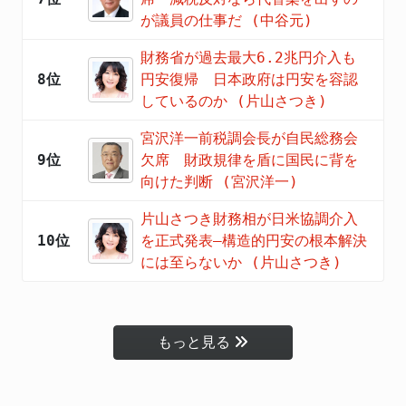
が議員の仕事だ (中谷元)
財務省が過去最大6.2兆円介入も
8位
円安復帰 日本政府は円安を容認
しているのか (片山さつき)
宮沢洋一前税調会長が自民総務会
9位
欠席 財政規律を盾に国民に背を
向けた判断 (宮沢洋一)
片山さつき財務相が日米協調介入
10位
を正式発表―構造的円安の根本解決
には至らないか (片山さつき)
もっと見る