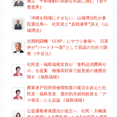
擁立 平和運動の実績を武器に挑む (金子
豊貴男)
「沖縄を戦場にさせない」山城博治氏が参
院選出馬へ 社民党と“反戦連帯”訴え (山
城博治)
次期戦闘機「GCAP」にサウジ参画へ 日英
伊が“パートナー国”として容認の方向で調
整 (中谷元)
社民党・福島瑞穂党首が「食料品消費税ゼ
ロ」を提案 物価高対策で超党派の連携目
指す (福島瑞穂)
農業者戸別所得補償制度の復活を訴えた社
民党・福島党首、選択的夫婦別姓巡る「デ
マ発言」にも反論 (福島瑞穂)
公益通報者保護法が改正へ 社民・大椿議