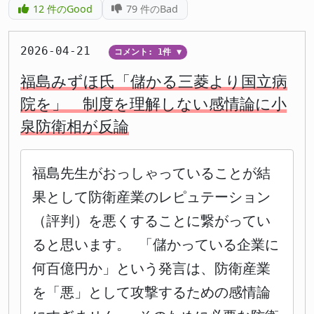
12
件のGood
79
件のBad
2026-04-21
コメント: 1件
▼
福島みずほ氏「儲かる三菱より国立病
院を」 制度を理解しない感情論に小
泉防衛相が反論
福島先生がおっしゃっていることが結
果として防衛産業のレピュテーション
（評判）を悪くすることに繋がってい
ると思います。 「儲かっている企業に
何百億円か」という発言は、防衛産業
を「悪」として攻撃するための感情論