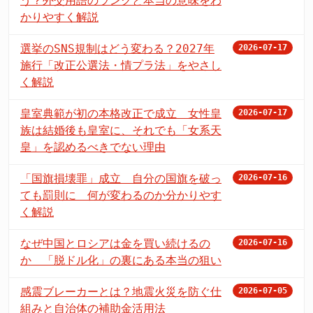
う？外交用語のランクと本当の意味をわ
かりやすく解説
選挙のSNS規制はどう変わる？2027年
2026-07-17
施行「改正公選法・情プラ法」をやさし
く解説
皇室典範が初の本格改正で成立 女性皇
2026-07-17
族は結婚後も皇室に、それでも「女系天
皇」を認めるべきでない理由
「国旗損壊罪」成立 自分の国旗を破っ
2026-07-16
ても罰則に 何が変わるのか分かりやす
く解説
なぜ中国とロシアは金を買い続けるの
2026-07-16
か 「脱ドル化」の裏にある本当の狙い
感震ブレーカーとは？地震火災を防ぐ仕
2026-07-05
組みと自治体の補助金活用法