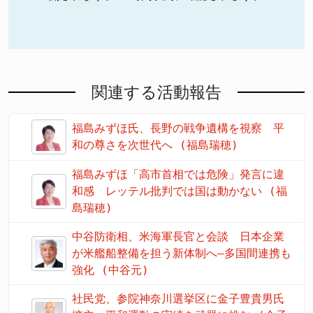
関連する活動報告
福島みずほ氏、長野の戦争遺構を視察 平
和の尊さを次世代へ (福島瑞穂)
福島みずほ「高市首相では危険」発言に違
和感 レッテル批判では国は動かない (福
島瑞穂)
中谷防衛相、米海軍長官と会談 日本企業
が米艦船整備を担う新体制へ―多国間連携も
強化 (中谷元)
社民党、参院神奈川選挙区に金子豊貴男氏