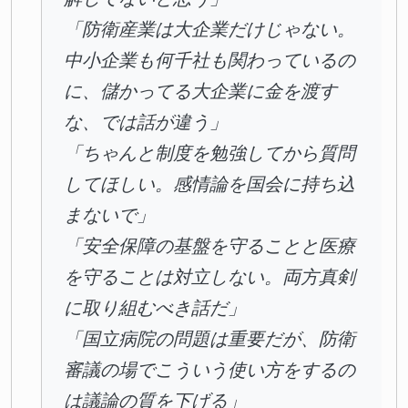
「防衛産業は大企業だけじゃない。
中小企業も何千社も関わっているの
に、儲かってる大企業に金を渡す
な、では話が違う」
「ちゃんと制度を勉強してから質問
してほしい。感情論を国会に持ち込
まないで」
「安全保障の基盤を守ることと医療
を守ることは対立しない。両方真剣
に取り組むべき話だ」
「国立病院の問題は重要だが、防衛
審議の場でこういう使い方をするの
は議論の質を下げる」