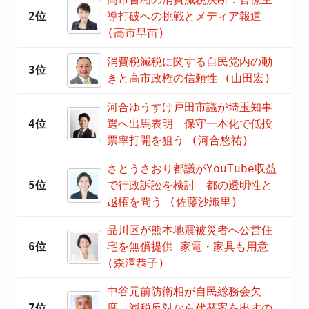
2位
導打破への挑戦とメディア報道
(高市早苗)
消費税減税に関する自民党内の動
3位
きと高市政権の信頼性 (山田宏)
河合ゆうすけ戸田市議が埼玉知事
4位
選へ出馬表明 保守一本化で低投
票率打開を狙う (河合悠祐)
さとうさおり都議がYouTube収益
5位
で行政訴訟を検討 都の透明性と
越権を問う (佐藤沙織里)
品川区が熊本地震被災者へ公営住
6位
宅を無償提供 家電・家具も用意
(森澤恭子)
中谷元前防衛相が自民総務会欠
7位
席 減税反対なら代替案を出すの