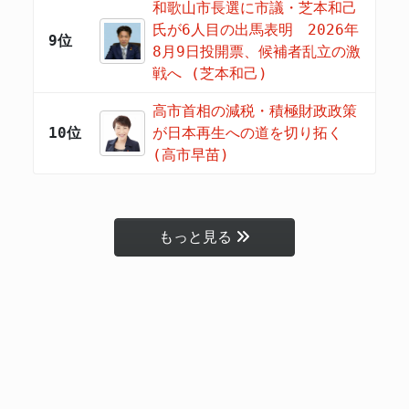
和歌山市長選に市議・芝本和己
氏が6人目の出馬表明 2026年
9位
8月9日投開票、候補者乱立の激
戦へ (芝本和己)
高市首相の減税・積極財政政策
10位
が日本再生への道を切り拓く
(高市早苗)
もっと見る