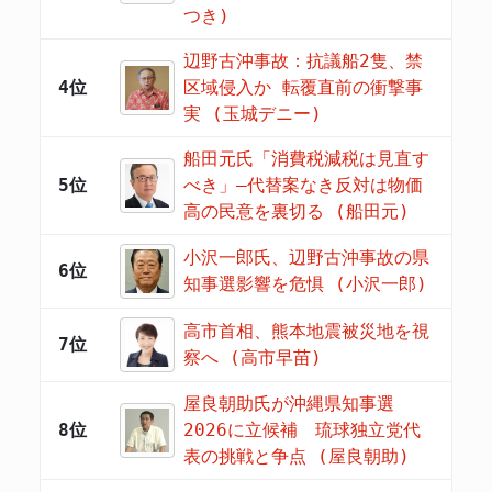
つき)
辺野古沖事故：抗議船2隻、禁
4位
区域侵入か 転覆直前の衝撃事
実 (玉城デニー)
船田元氏「消費税減税は見直す
5位
べき」―代替案なき反対は物価
高の民意を裏切る (船田元)
小沢一郎氏、辺野古沖事故の県
6位
知事選影響を危惧 (小沢一郎)
高市首相、熊本地震被災地を視
7位
察へ (高市早苗)
屋良朝助氏が沖縄県知事選
8位
2026に立候補 琉球独立党代
表の挑戦と争点 (屋良朝助)