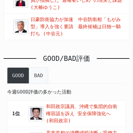
員が指摘した“通報者いじめ”の現実と課題
(大椿ゆうこ)
日豪防衛協力が加速 中谷防衛相「もがみ
型」導入を強く要請 最終候補は日独一騎
打ち (中谷元)
GOOD/BAD評価
GOOD
BAD
今週GOOD評価の多かった活動
和田政宗議員、沖縄で集団的自衛
1位
権容認を訴え 安全保障強化へ
(和田政宗)
高市首相の消費減税決断：官僚主