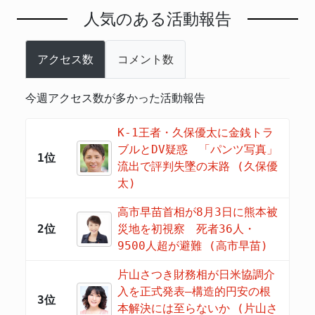
人気のある活動報告
アクセス数
コメント数
今週アクセス数が多かった活動報告
K-1王者・久保優太に金銭トラ
ブルとDV疑惑 「パンツ写真」
1位
流出で評判失墜の末路 (久保優
太)
高市早苗首相が8月3日に熊本被
2位
災地を初視察 死者36人・
9500人超が避難 (高市早苗)
片山さつき財務相が日米協調介
入を正式発表―構造的円安の根
3位
本解決には至らないか (片山さ