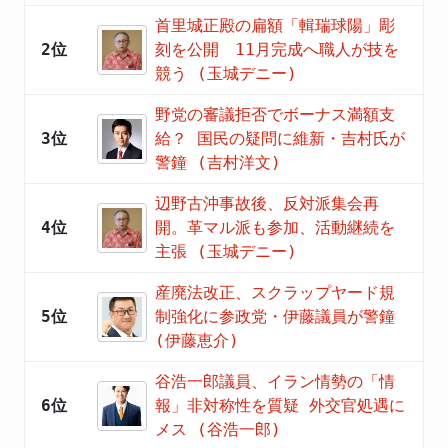
首里城正殿の扁額「輯瑞球陽」彫
2位
刻を公開 11月完成へ職人が技を
競う (玉城デニー)
野党の審議拒否でボーナス満額支
3位
給？ 国民の疑問に維新・吉村氏が
警鐘 (吉村洋文)
辺野古沖事故後、反対派集会再
4位
開。革マル派も参加、活動継続を
主張 (玉城デニー)
産廃法改正、スクラップヤード規
5位
制強化に参政党・伊藤議員が警鐘
(伊藤恵介)
谷浩一郎議員、イラン情勢の「情
6位
報」非対称性を質疑 外交官処遇に
メス (谷浩一郎)