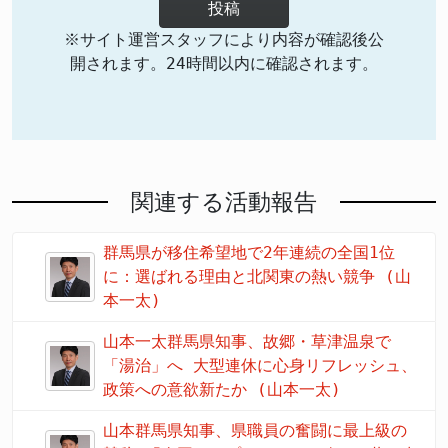
投稿
※サイト運営スタッフにより内容が確認後公
開されます。24時間以内に確認されます。
関連する活動報告
群馬県が移住希望地で2年連続の全国1位
に：選ばれる理由と北関東の熱い競争 (山
本一太)
山本一太群馬県知事、故郷・草津温泉で
「湯治」へ 大型連休に心身リフレッシュ、
政策への意欲新たか (山本一太)
山本群馬県知事、県職員の奮闘に最上級の