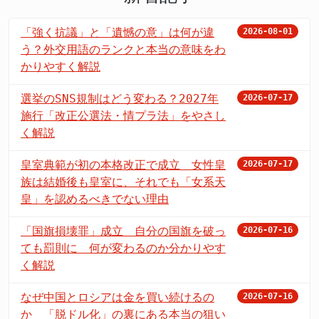
「強く抗議」と「遺憾の意」は何が違
2026-08-01
う？外交用語のランクと本当の意味をわ
かりやすく解説
選挙のSNS規制はどう変わる？2027年
2026-07-17
施行「改正公選法・情プラ法」をやさし
く解説
皇室典範が初の本格改正で成立 女性皇
2026-07-17
族は結婚後も皇室に、それでも「女系天
皇」を認めるべきでない理由
「国旗損壊罪」成立 自分の国旗を破っ
2026-07-16
ても罰則に 何が変わるのか分かりやす
く解説
なぜ中国とロシアは金を買い続けるの
2026-07-16
か 「脱ドル化」の裏にある本当の狙い