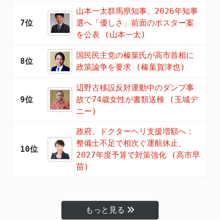
山本一太群馬県知事、2026年知事
7位
選へ「優しさ」前面のポスター案
を公表 (山本一太)
国民民主党の榛葉氏が高市首相に
8位
政策論争を要求 (榛葉賀津也)
辺野古移設反対運動中のダンプ事
9位
故で74歳女性が書類送検 (玉城デ
ニー)
政府、ドクターヘリ支援増額へ：
整備士不足で相次ぐ運航休止、
10位
2027年度予算で対策強化 (高市早
苗)
もっと見る