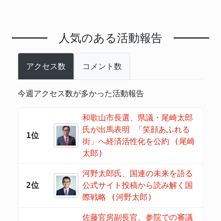
人気のある活動報告
アクセス数
コメント数
今週アクセス数が多かった活動報告
和歌山市長選、県議・尾崎太郎
氏が出馬表明 「笑顔あふれる
1位
街」へ経済活性化を公約 (尾崎
太郎)
河野太郎氏、国連の未来を語る
2位
公式サイト投稿から読み解く国
際戦略 (河野太郎)
佐藤官房副長官、参院での審議