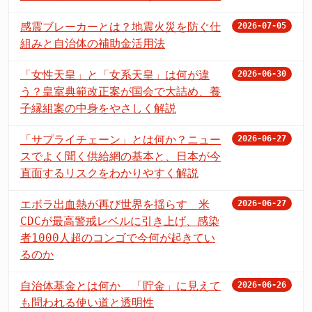
感震ブレーカーとは？地震火災を防ぐ仕
2026-07-05
組みと自治体の補助金活用法
「女性天皇」と「女系天皇」は何が違
2026-06-30
う？皇室典範改正案が国会で大詰め、養
子縁組案の中身をやさしく解説
「サプライチェーン」とは何か？ニュー
2026-06-27
スでよく聞く供給網の基本と、日本が今
直面するリスクをわかりやすく解説
エボラ出血熱が再び世界を揺らす 米
2026-06-27
CDCが最高警戒レベルに引き上げ、感染
者1000人超のコンゴで今何が起きてい
るのか
自治体基金とは何か 「貯金」に見えて
2026-06-26
も問われる使い道と透明性