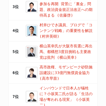
参加を再開 背景に「裏金」問
3位
題、政治資金規正法改正への期
待高まる (佐藤啓)
村井ひでき議員、ブログで「コ
4位
ンテンツ戦略」の重要性を解説
(村井英樹)
横山英幸氏が大阪市長選に再出
5位
馬、都構想3度目挑戦も主要政
党は批判 (横山英幸)
高市政権、モザンビーク砂防施
6位
設建設に33億円無償資金協力
(高市早苗)
インバウンドで日本人が犠牲
に？小坂英二氏が語る「生活の
7位
場が奪われる現実」 (小坂英
二)