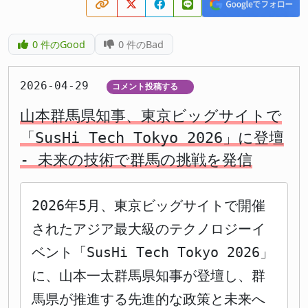
0
件のGood
0
件のBad
2026-04-29
コメント投稿する
▼
山本群馬県知事、東京ビッグサイトで
「SusHi Tech Tokyo 2026」に登壇
- 未来の技術で群馬の挑戦を発信
2026年5月、東京ビッグサイトで開催
されたアジア最大級のテクノロジーイ
ベント「SusHi Tech Tokyo 2026」
に、山本一太群馬県知事が登壇し、群
馬県が推進する先進的な政策と未来へ