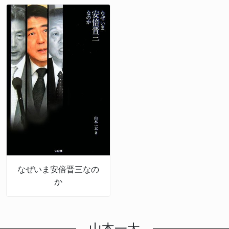
なぜいま安倍晋三なの
か
山本一太