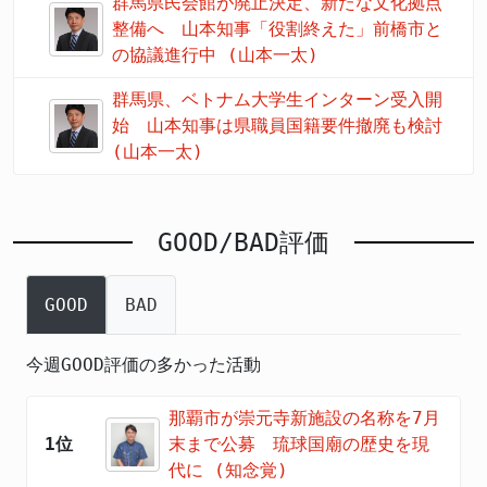
群馬県民会館が廃止決定、新たな文化拠点
整備へ 山本知事「役割終えた」前橋市と
の協議進行中 (山本一太)
群馬県、ベトナム大学生インターン受入開
始 山本知事は県職員国籍要件撤廃も検討
(山本一太)
GOOD/BAD評価
GOOD
BAD
今週GOOD評価の多かった活動
那覇市が崇元寺新施設の名称を7月
1位
末まで公募 琉球国廟の歴史を現
代に (知念覚)