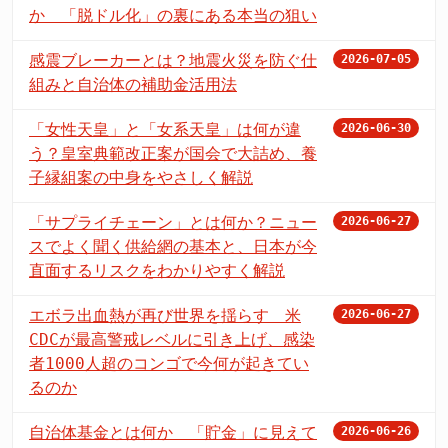
か 「脱ドル化」の裏にある本当の狙い
感震ブレーカーとは？地震火災を防ぐ仕
2026-07-05
組みと自治体の補助金活用法
「女性天皇」と「女系天皇」は何が違
2026-06-30
う？皇室典範改正案が国会で大詰め、養
子縁組案の中身をやさしく解説
「サプライチェーン」とは何か？ニュー
2026-06-27
スでよく聞く供給網の基本と、日本が今
直面するリスクをわかりやすく解説
エボラ出血熱が再び世界を揺らす 米
2026-06-27
CDCが最高警戒レベルに引き上げ、感染
者1000人超のコンゴで今何が起きてい
るのか
自治体基金とは何か 「貯金」に見えて
2026-06-26