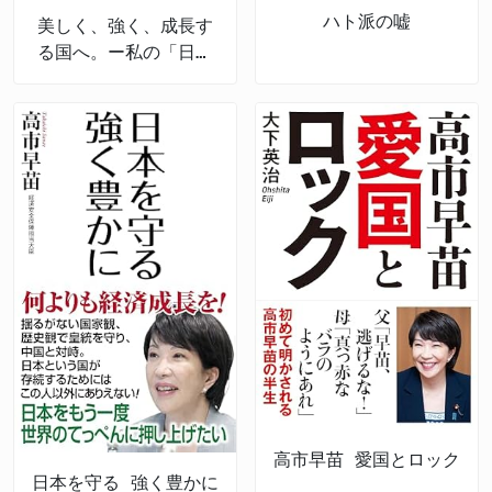
ハト派の嘘
美しく、強く、成長す
る国へ。ー私の「日本
経済強靱化計画」ー
高市早苗 愛国とロック
日本を守る 強く豊かに