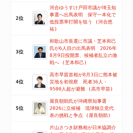
河合ゆうすけ戸田市議が埼玉知
事選へ出馬表明 保守一本化で
2位
低投票率打開を狙う (河合悠
祐)
和歌山市長選に市議・芝本和己
氏が6人目の出馬表明 2026年
3位
8月9日投開票、候補者乱立の激
戦へ (芝本和己)
高市早苗首相が8月3日に熊本被
4位
災地を初視察 死者36人・
9500人超が避難 (高市早苗)
屋良朝助氏が沖縄県知事選
5位
2026に立候補 琉球独立党代
表の挑戦と争点 (屋良朝助)
片山さつき財務相が日米協調介