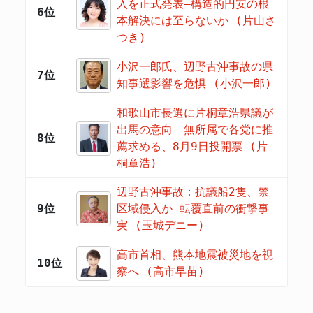
入を正式発表―構造的円安の根
6位
本解決には至らないか (片山さ
つき)
小沢一郎氏、辺野古沖事故の県
7位
知事選影響を危惧 (小沢一郎)
和歌山市長選に片桐章浩県議が
出馬の意向 無所属で各党に推
8位
薦求める、8月9日投開票 (片
桐章浩)
辺野古沖事故：抗議船2隻、禁
9位
区域侵入か 転覆直前の衝撃事
実 (玉城デニー)
高市首相、熊本地震被災地を視
10位
察へ (高市早苗)