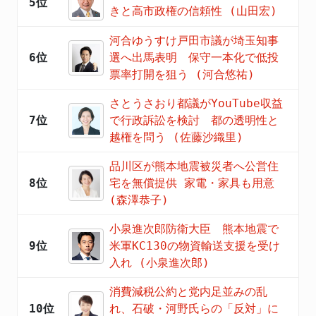
5位
きと高市政権の信頼性 (山田宏)
河合ゆうすけ戸田市議が埼玉知事
6位
選へ出馬表明 保守一本化で低投
票率打開を狙う (河合悠祐)
さとうさおり都議がYouTube収益
7位
で行政訴訟を検討 都の透明性と
越権を問う (佐藤沙織里)
品川区が熊本地震被災者へ公営住
8位
宅を無償提供 家電・家具も用意
(森澤恭子)
小泉進次郎防衛大臣 熊本地震で
9位
米軍KC130の物資輸送支援を受け
入れ (小泉進次郎)
消費減税公約と党内足並みの乱
10位
れ、石破・河野氏らの「反対」に