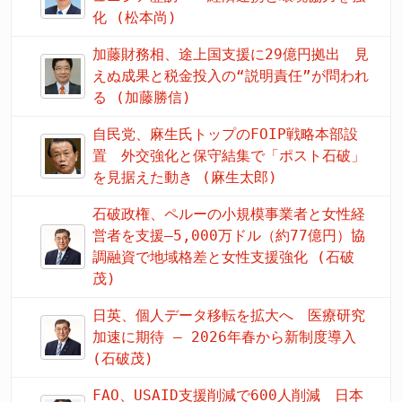
化 (松本尚)
加藤財務相、途上国支援に29億円拠出 見
えぬ成果と税金投入の“説明責任”が問われ
る (加藤勝信)
自民党、麻生氏トップのFOIP戦略本部設
置 外交強化と保守結集で「ポスト石破」
を見据えた動き (麻生太郎)
石破政権、ペルーの小規模事業者と女性経
営者を支援—5,000万ドル（約77億円）協
調融資で地域格差と女性支援強化 (石破
茂)
日英、個人データ移転を拡大へ 医療研究
加速に期待 – 2026年春から新制度導入
(石破茂)
FAO、USAID支援削減で600人削減 日本