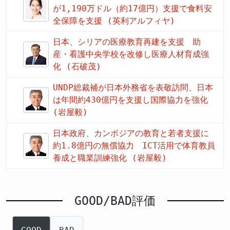
が1,190万ドル（約17億円）支援で食料安
全保障を支援 (英利アルフィヤ)
日本、シリアの医療教育再建を支援 助
産・看護中央学校を改修し医療人材育成強
化 (石破茂)
UNDP総裁補が日本外務省を表敬訪問、日本
は年間約430億円を支援し国際協力を強化
(岩屋毅)
日本政府、カンボジアの教育と若者支援に
約1.8億円の無償協力 ICT活用で体育教員
養成と職業訓練強化 (岩屋毅)
GOOD/BAD評価