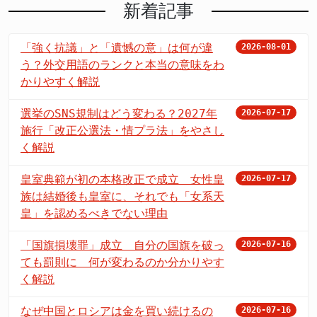
新着記事
「強く抗議」と「遺憾の意」は何が違
2026-08-01
う？外交用語のランクと本当の意味をわ
かりやすく解説
選挙のSNS規制はどう変わる？2027年
2026-07-17
施行「改正公選法・情プラ法」をやさし
く解説
皇室典範が初の本格改正で成立 女性皇
2026-07-17
族は結婚後も皇室に、それでも「女系天
皇」を認めるべきでない理由
「国旗損壊罪」成立 自分の国旗を破っ
2026-07-16
ても罰則に 何が変わるのか分かりやす
く解説
なぜ中国とロシアは金を買い続けるの
2026-07-16