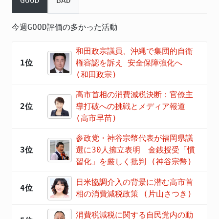
GOOD
BAD
今週GOOD評価の多かった活動
和田政宗議員、沖縄で集団的自衛
1位
権容認を訴え 安全保障強化へ
(和田政宗)
高市首相の消費減税決断：官僚主
2位
導打破への挑戦とメディア報道
(高市早苗)
参政党・神谷宗幣代表が福岡県議
3位
選に30人擁立表明 金銭授受「慣
習化」を厳しく批判 (神谷宗幣)
日米協調介入の背景に潜む高市首
4位
相の消費減税政策 (片山さつき)
消費税減税に関する自民党内の動