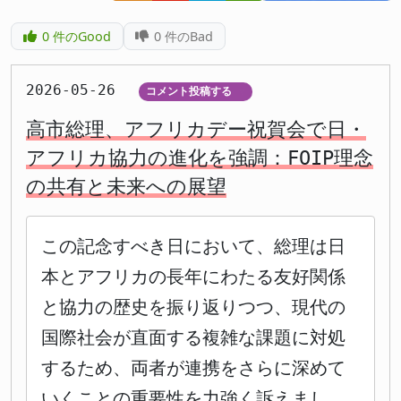
0
件のGood
0
件のBad
2026-05-26
コメント投稿する
▼
高市総理、アフリカデー祝賀会で日・
アフリカ協力の進化を強調：FOIP理念
の共有と未来への展望
この記念すべき日において、総理は日
本とアフリカの長年にわたる友好関係
と協力の歴史を振り返りつつ、現代の
国際社会が直面する複雑な課題に対処
するため、両者が連携をさらに深めて
いくことの重要性を力強く訴えまし