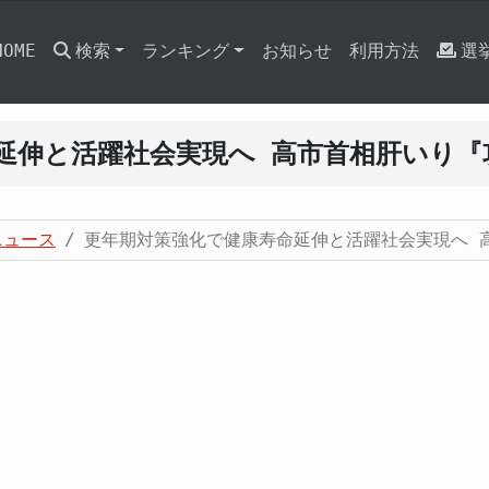
HOME
検索
ランキング
お知らせ
利用方法
選
延伸と活躍社会実現へ 高市首相肝いり『
ニュース
更年期対策強化で健康寿命延伸と活躍社会実現へ 