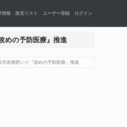
挙情報
政党リスト
ユーザー登録
ログイン
攻めの予防医療』推進
高市首相肝いり『攻めの予防医療』推進