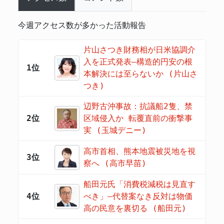
今週アクセス数が多かった活動報告
片山さつき財務相が日米協調介
入を正式発表―構造的円安の根
1位
本解決には至らないか (片山さ
つき)
辺野古沖事故：抗議船2隻、禁
2位
区域侵入か 転覆直前の衝撃事
実 (玉城デニー)
高市首相、熊本地震被災地を視
3位
察へ (高市早苗)
船田元氏「消費税減税は見直す
4位
べき」―代替案なき反対は物価
高の民意を裏切る (船田元)