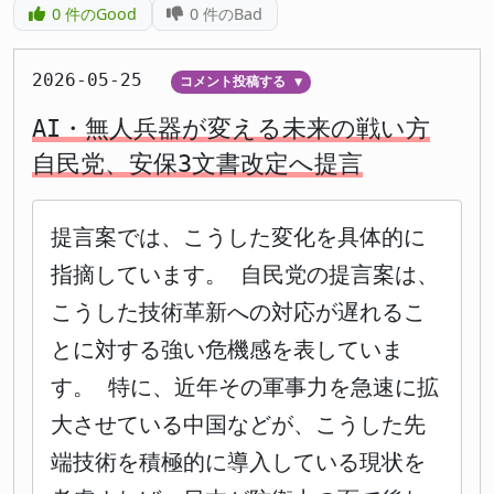
0
件のGood
0
件のBad
2026-05-25
コメント投稿する
▼
AI・無人兵器が変える未来の戦い方
自民党、安保3文書改定へ提言
提言案では、こうした変化を具体的に
指摘しています。 自民党の提言案は、
こうした技術革新への対応が遅れるこ
とに対する強い危機感を表していま
す。 特に、近年その軍事力を急速に拡
大させている中国などが、こうした先
端技術を積極的に導入している現状を