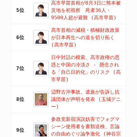
高市早苗首相が8月3日に熊本被
5位
災地を初視察 死者36人・
9500人超が避難 (高市早苗)
高市首相の減税・積極財政政策
6位
が日本再生への道を切り拓く
(高市早苗)
日中対話の模索、高市政権の思
惑と中国の冷淡さ - 懸念され
7位
る「自己目的化」のリスク (高
市早苗)
辺野古沖事故、遺族が告訴し抗
8位
議団体が声明を発表 (玉城デニ
ー)
参政党新宿演説妨害でフォグマ
シーン使用者を書類送検、言論
9位
の自由めぐり論争激化 (神谷宗