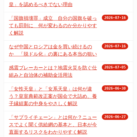
皇」を認めるべきでない理由
「国旗損壊罪」成立 自分の国旗を破っ
2026-07-16
ても罰則に 何が変わるのか分かりやす
く解説
なぜ中国とロシアは金を買い続けるの
2026-07-16
か 「脱ドル化」の裏にある本当の狙い
感震ブレーカーとは？地震火災を防ぐ仕
2026-07-05
組みと自治体の補助金活用法
「女性天皇」と「女系天皇」は何が違
2026-06-30
う？皇室典範改正案が国会で大詰め、養
子縁組案の中身をやさしく解説
「サプライチェーン」とは何か？ニュー
2026-06-27
スでよく聞く供給網の基本と、日本が今
直面するリスクをわかりやすく解説