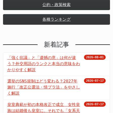
公約・政策検索
各種ランキング
新着記事
「強く抗議」と「遺憾の意」は何が違
2026-08-01
う？外交用語のランクと本当の意味をわ
かりやすく解説
選挙のSNS規制はどう変わる？2027年
2026-07-17
施行「改正公選法・情プラ法」をやさし
く解説
皇室典範が初の本格改正で成立 女性皇
2026-07-17
族は結婚後も皇室に、それでも「女系天