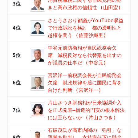
消費税減税に関する自民党内の動
3位
きと高市政権の信頼性 (山田宏)
さとうさおり都議がYouTube収益
4位
で行政訴訟を検討 都の透明性と
越権を問う (佐藤沙織里)
中谷元前防衛相が自民総務会欠
5位
席 減税反対なら代替案を出すの
が議員の仕事だ (中谷元)
宮沢洋一前税調会長が自民総務会
6位
欠席 財政規律を盾に国民に背を
向けた判断 (宮沢洋一)
片山さつき財務相が日米協調介入
7位
を正式発表―構造的円安の根本解決
には至らないか (片山さつき)
石破茂氏が高市内閣の「強引」な
8位
運営を批判し、支持率低下に懸念