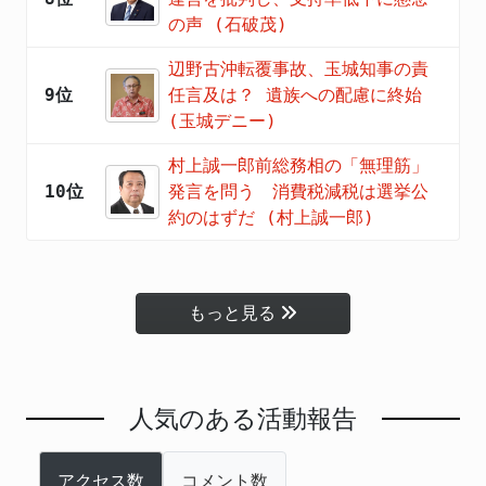
の声 (石破茂)
辺野古沖転覆事故、玉城知事の責
9位
任言及は？ 遺族への配慮に終始
(玉城デニー)
村上誠一郎前総務相の「無理筋」
10位
発言を問う 消費税減税は選挙公
約のはずだ (村上誠一郎)
もっと見る
人気のある活動報告
アクセス数
コメント数