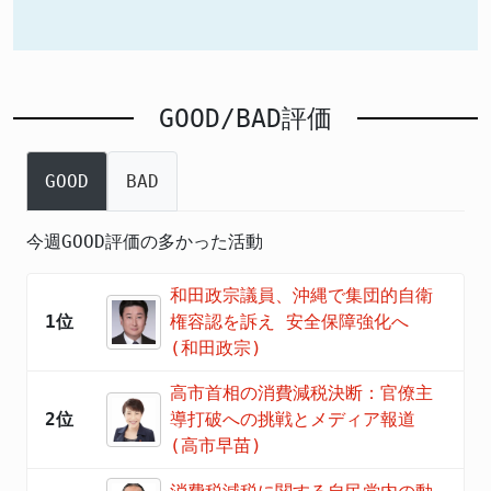
GOOD/BAD評価
GOOD
BAD
今週GOOD評価の多かった活動
和田政宗議員、沖縄で集団的自衛
1位
権容認を訴え 安全保障強化へ
(和田政宗)
高市首相の消費減税決断：官僚主
2位
導打破への挑戦とメディア報道
(高市早苗)