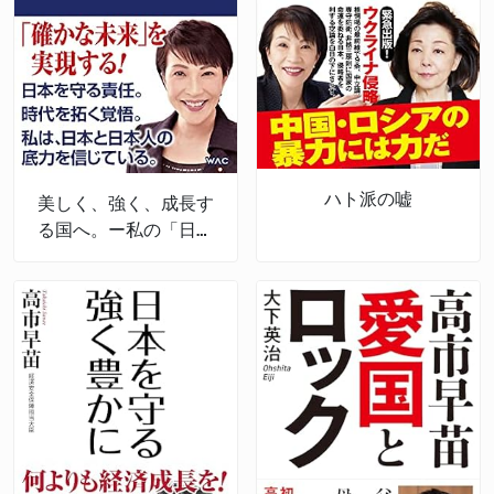
ハト派の嘘
美しく、強く、成長す
る国へ。ー私の「日本
経済強靱化計画」ー