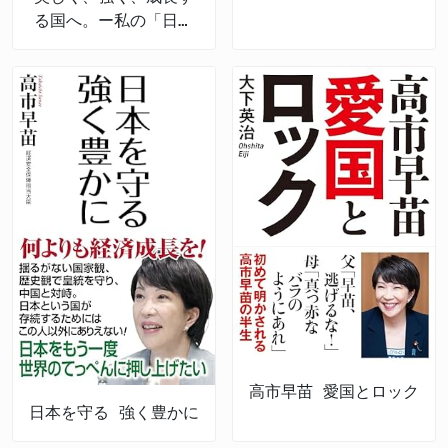
る国へ。ー私の「日本
経済強靱化計画」ー
高市早苗 愛国とロック
日本を守る 強く豊かに