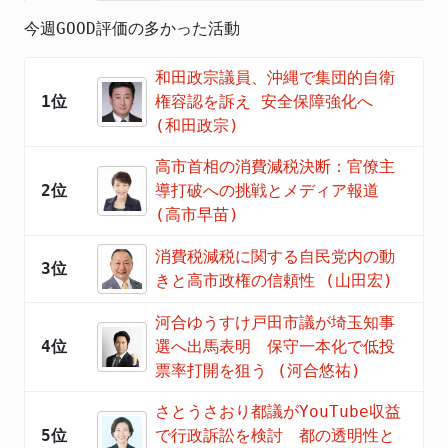
今週GOOD評価の多かった活動
和田政宗議員、沖縄で集団的自衛
1位
権容認を訴え 安全保障強化へ
(和田政宗)
高市首相の消費減税決断：官僚主
2位
導打破への挑戦とメディア報道
(高市早苗)
消費税減税に関する自民党内の動
3位
きと高市政権の信頼性 (山田宏)
河合ゆうすけ戸田市議が埼玉知事
4位
選へ出馬表明 保守一本化で低投
票率打開を狙う (河合悠祐)
さとうさおり都議がYouTube収益
5位
で行政訴訟を検討 都の透明性と