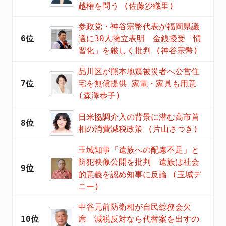
越権を問う (佐藤沙織里)
参政党・神谷宗幣代表が福岡県議
6位
選に30人擁立表明 金銭授受「慣
習化」を厳しく批判 (神谷宗幣)
品川区が熊本地震被災者へ公営住
7位
宅を無償提供 家電・家具も用意
(森澤恭子)
日米協調介入の背景に潜む高市首
8位
相の消費減税政策 (片山さつき)
玉城知事「遺族への配慮不足」と
防犯映像公開を批判 遺族は社会
9位
的意義を認め知事に反論 (玉城デ
ニー)
中谷元前防衛相が自民総務会欠
10位
席 減税反対なら代替案を出すの