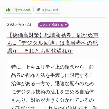
0
件のGood
0
件のBad
2026-05-23
コメント投稿する
▼
【物価高対策】地域商品券、届かぬ声
も…「デジタル回避」は高齢者への配
慮か、それとも時代遅れか
特に、セキュリティ上の懸念から、商
品券の配布方法を手渡しに限定する自
治体がある一方で、迅速な配布のため
にデジタル技術の活用を進める自治体
もあり、対応が大きく分かれているの
が現状です。 これらの自治体では、住