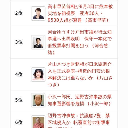
高市早苗首相が8月3日に熊本被
2位
災地を初視察 死者36人・
9500人超が避難 (高市早苗)
河合ゆうすけ戸田市議が埼玉知
事選へ出馬表明 保守一本化で
3位
低投票率打開を狙う (河合悠
祐)
片山さつき財務相が日米協調介
入を正式発表―構造的円安の根
4位
本解決には至らないか (片山さ
つき)
小沢一郎氏、辺野古沖事故の県
5位
知事選影響を危惧 (小沢一郎)
辺野古沖事故：抗議船2隻、禁
6位
区域侵入か 転覆直前の衝撃事