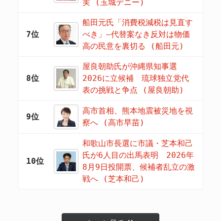
実 (玉城デニー)
船田元氏「消費税減税は見直す
7位
べき」―代替案なき反対は物価
高の民意を裏切る (船田元)
屋良朝助氏が沖縄県知事選
8位
2026に立候補 琉球独立党代
表の挑戦と争点 (屋良朝助)
高市首相、熊本地震被災地を視
9位
察へ (高市早苗)
和歌山市長選に市議・芝本和己
氏が6人目の出馬表明 2026年
10位
8月9日投開票、候補者乱立の激
戦へ (芝本和己)