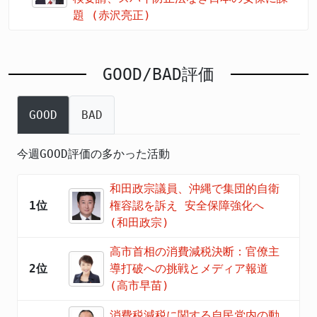
題 (赤沢亮正)
GOOD/BAD評価
GOOD
BAD
今週GOOD評価の多かった活動
和田政宗議員、沖縄で集団的自衛
1位
権容認を訴え 安全保障強化へ
(和田政宗)
高市首相の消費減税決断：官僚主
2位
導打破への挑戦とメディア報道
(高市早苗)
消費税減税に関する自民党内の動