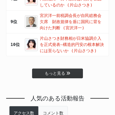
しているのか (片山さつき)
宮沢洋一前税調会長が自民総務会
9位
欠席 財政規律を盾に国民に背を
向けた判断 (宮沢洋一)
片山さつき財務相が日米協調介入
10位
を正式発表―構造的円安の根本解決
には至らないか (片山さつき)
もっと見る
人気のある活動報告
アクセス数
コメント数