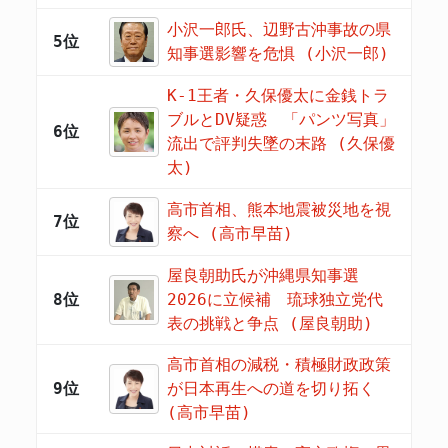
小沢一郎氏、辺野古沖事故の県
5位
知事選影響を危惧 (小沢一郎)
K-1王者・久保優太に金銭トラ
ブルとDV疑惑 「パンツ写真」
6位
流出で評判失墜の末路 (久保優
太)
高市首相、熊本地震被災地を視
7位
察へ (高市早苗)
屋良朝助氏が沖縄県知事選
8位
2026に立候補 琉球独立党代
表の挑戦と争点 (屋良朝助)
高市首相の減税・積極財政政策
9位
が日本再生への道を切り拓く
(高市早苗)