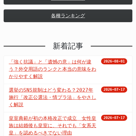
各種ランキング
新着記事
「強く抗議」と「遺憾の意」は何が違
2026-08-01
う？外交用語のランクと本当の意味をわ
かりやすく解説
選挙のSNS規制はどう変わる？2027年
2026-07-17
施行「改正公選法・情プラ法」をやさし
く解説
皇室典範が初の本格改正で成立 女性皇
2026-07-17
族は結婚後も皇室に、それでも「女系天
皇」を認めるべきでない理由