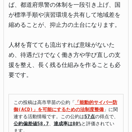
ば、都道府県警の体制を一段引き上げ、国
が標準手順や演習環境を共有して地域差を
縮めることが、抑止力の土台になります。
人材を育てても流出すれば意味がないた
め、待遇だけでなく働き方や学び直しの支
援を整え、長く残る仕組みを作ることも必
要です。
この投稿は高市早苗の公約「
「能動的サイバー防
御(ACD)」を可能にするための法制度整備
」に関
連する活動情報です。この公約は
57点
の得点で、
公約偏差値58.7
、
達成率は80%
と評価されてい
ます。