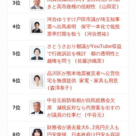
3位
きと高市政権の信頼性 (山田宏)
河合ゆうすけ戸田市議が埼玉知事
4位
選へ出馬表明 保守一本化で低投
票率打開を狙う (河合悠祐)
さとうさおり都議がYouTube収益
5位
で行政訴訟を検討 都の透明性と
越権を問う (佐藤沙織里)
品川区が熊本地震被災者へ公営住
6位
宅を無償提供 家電・家具も用意
(森澤恭子)
中谷元前防衛相が自民総務会欠
7位
席 減税反対なら代替案を出すの
が議員の仕事だ (中谷元)
財務省が過去最大6.2兆円介入も
8位
円安復帰 日本政府は円安を容認