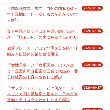
「国旗損壊罪」成立 自分の国旗を破っ
2026-07-16
ても罰則に 何が変わるのか分かりやす
く解説
なぜ中国とロシアは金を買い続けるの
2026-07-16
か 「脱ドル化」の裏にある本当の狙い
感震ブレーカーとは？地震火災を防ぐ仕
2026-07-05
組みと自治体の補助金活用法
「女性天皇」と「女系天皇」は何が違
2026-06-30
う？皇室典範改正案が国会で大詰め、養
子縁組案の中身をやさしく解説
「サプライチェーン」とは何か？ニュー
2026-06-27
スでよく聞く供給網の基本と、日本が今
直面するリスクをわかりやすく解説