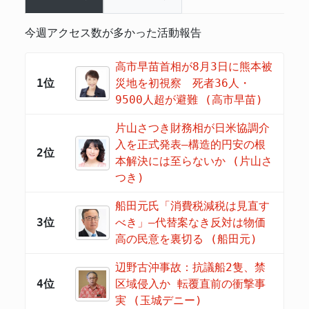
今週アクセス数が多かった活動報告
高市早苗首相が8月3日に熊本被
1位
災地を初視察 死者36人・
9500人超が避難 (高市早苗)
片山さつき財務相が日米協調介
入を正式発表―構造的円安の根
2位
本解決には至らないか (片山さ
つき)
船田元氏「消費税減税は見直す
3位
べき」―代替案なき反対は物価
高の民意を裏切る (船田元)
辺野古沖事故：抗議船2隻、禁
4位
区域侵入か 転覆直前の衝撃事
実 (玉城デニー)