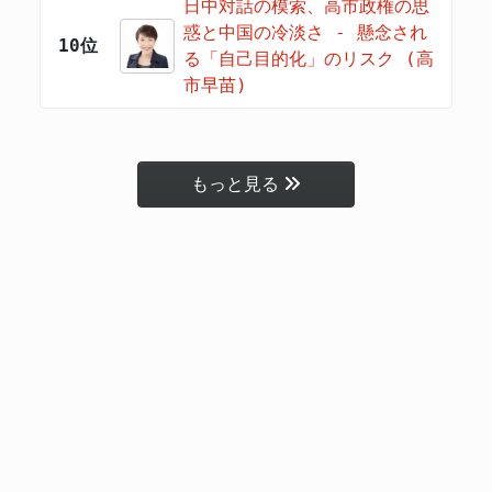
日中対話の模索、高市政権の思
惑と中国の冷淡さ - 懸念され
10位
る「自己目的化」のリスク (高
市早苗)
もっと見る