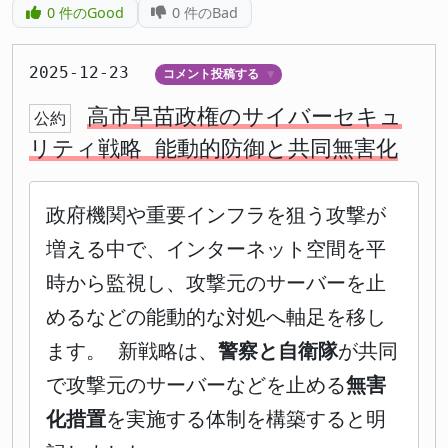
0
件のGood
0
件のBad
2025-12-23
コメント投稿する
▼
高市早苗政権のサイバーセキュ
公約
リティ戦略 能動的防御と共同無害化
政府機関や重要インフラを狙う攻撃が
増える中で、インターネット空間を平
時から監視し、攻撃元のサーバーを止
めるなどの能動的な対処へ軸足を移し
ます。 新戦略は、
警察と自衛隊
が共同
で攻撃元のサーバーなどを止める
無害
化措置
を実施する体制を構築すると明