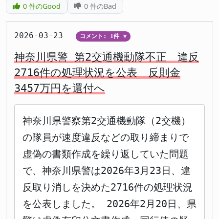
0
件のGood
0
件のBad
2026-03-23
コメント: 1件
▼
神奈川県警 第2交通機動隊不正 違反
2716件の処理状況を公表 反則金
3457万円を還付へ
神奈川県警察第2交通機動隊（2交機）
の隊員が速度違反などの取り締まりで
虚偽の書類作成を繰り返していた問題
で、神奈川県警は2026年3月23日、違
反取り消しを決めた2716件の処理状況
を公表しました。 2026年2月20日、県