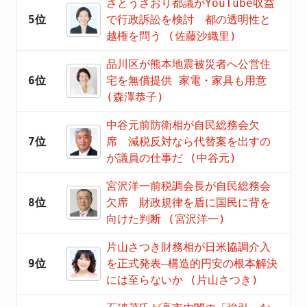
さとうさおり都議がYouTube収益
5位
で行政訴訟を検討 都の透明性と
越権を問う (佐藤沙織里)
品川区が熊本地震被災者へ公営住
6位
宅を無償提供 家電・家具も用意
(森澤恭子)
中谷元前防衛相が自民総務会欠
7位
席 減税反対なら代替案を出すの
が議員の仕事だ (中谷元)
宮沢洋一前税調会長が自民総務会
8位
欠席 財政規律を盾に国民に背を
向けた判断 (宮沢洋一)
片山さつき財務相が日米協調介入
9位
を正式発表―構造的円安の根本解決
には至らないか (片山さつき)