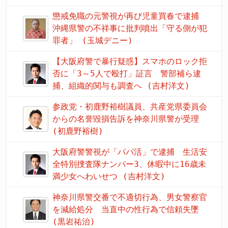
懲戒免職の元警視が再び児童買春で逮捕
沖縄県警の不祥事に批判噴出「守る側が犯
罪者」 (玉城デニー)
【大阪府警で暴行疑惑】スマホのロック拒
否に「3～5人で殴打」証言 警部補ら逮
捕、組織的関与も調査へ (吉村洋文)
参政党・初鹿野裕樹議員、共産党県委員会
からの名誉毀損告訴を神奈川県警が受理
(初鹿野裕樹)
大阪府警警視が「パパ活」で逮捕 生活安
全特別捜査隊ナンバー3、休暇中に16歳未
満少女へわいせつ (吉村洋文)
神奈川県警交番で不適切行為、男女警察官
を減給処分 当直中の性行為で信頼失墜
(黒岩祐治)