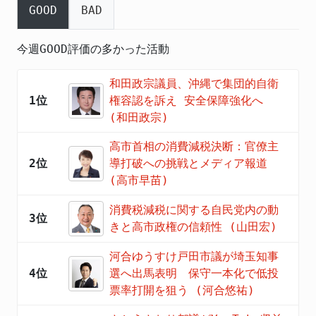
GOOD
BAD
今週GOOD評価の多かった活動
和田政宗議員、沖縄で集団的自衛
1位
権容認を訴え 安全保障強化へ
(和田政宗)
高市首相の消費減税決断：官僚主
2位
導打破への挑戦とメディア報道
(高市早苗)
消費税減税に関する自民党内の動
3位
きと高市政権の信頼性 (山田宏)
河合ゆうすけ戸田市議が埼玉知事
4位
選へ出馬表明 保守一本化で低投
票率打開を狙う (河合悠祐)