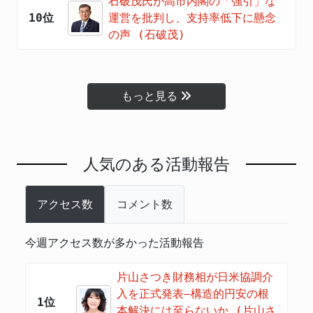
石破茂氏が高市内閣の「強引」な
10位
運営を批判し、支持率低下に懸念
の声 (石破茂)
もっと見る
人気のある活動報告
アクセス数
コメント数
今週アクセス数が多かった活動報告
片山さつき財務相が日米協調介
入を正式発表―構造的円安の根
1位
本解決には至らないか (片山さ