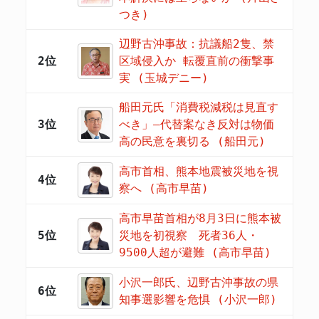
つき)
辺野古沖事故：抗議船2隻、禁
2位
区域侵入か 転覆直前の衝撃事
実 (玉城デニー)
船田元氏「消費税減税は見直す
3位
べき」―代替案なき反対は物価
高の民意を裏切る (船田元)
高市首相、熊本地震被災地を視
4位
察へ (高市早苗)
高市早苗首相が8月3日に熊本被
5位
災地を初視察 死者36人・
9500人超が避難 (高市早苗)
小沢一郎氏、辺野古沖事故の県
6位
知事選影響を危惧 (小沢一郎)