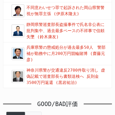
不同意わいせつ罪で起訴された岡山県警警
視が無罪主張 (伊原木隆太)
静岡県警巡査部長盗撮事件で氏名非公表に
批判集中、過去最多ペースの不祥事で信頼
失墜 (鈴木康友)
兵庫県警の懲戒処分が過去最多50人 警部
補が勤務中に月200万円競輪賭博 (齋藤元
彦)
神奈川県警が交通違反2700件取り消し 虚
偽記載で巡査部長ら書類送検へ 反則金
3500万円返還 (黒岩祐治)
GOOD/BAD評価