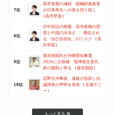
高市首相の減税・積極財政政策
7位
が日本再生への道を切り拓く
(高市早苗)
日中対話の模索、高市政権の思
惑と中国の冷淡さ - 懸念され
8位
る「自己目的化」のリスク (高
市早苗)
屋良朝助氏が沖縄県知事選
9位
2026に立候補 琉球独立党代
表の挑戦と争点 (屋良朝助)
辺野古沖事故、遺族が告訴し抗
10位
議団体が声明を発表 (玉城デニ
ー)
もっと見る