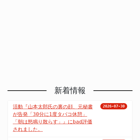
新着情報
活動『山本太郎氏の裏の顔、元秘書
2026-07-30
が告発「30分に1度タバコ休憩」
「朝は怒鳴り散らす」』にbad評価
されました。