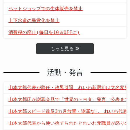
ペットショップでの生体販売を禁止
上下水道の民営化を禁止
消費税の廃止(毎日を10％OFFに)
もっと見る
活動・発言
山本太郎代表が辞任・政界引退 れいわ新選組は党名変更
山本太郎氏が謝罪会見で「世界のトヨタ」発言 公表まで
山本太郎スピード違反3カ月放置・謝罪なし れいわ代表
山本太郎代表から使い捨てられたとれいわ元職員が怒りの