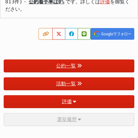
813件)・
公約着手率は0%
です。詳しくは
評価
を御覧く
ださい。
公約一覧
活動一覧
評価
選挙履歴