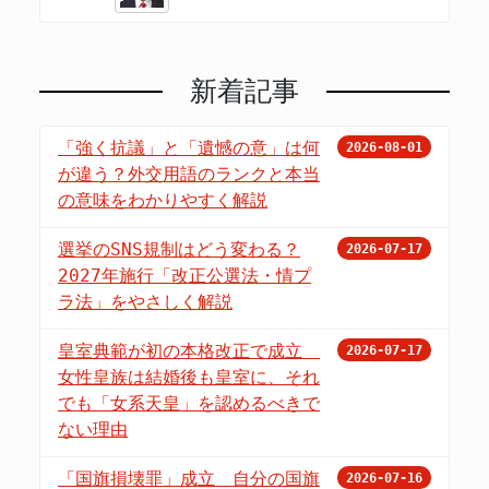
新着記事
「強く抗議」と「遺憾の意」は何
2026-08-01
が違う？外交用語のランクと本当
の意味をわかりやすく解説
選挙のSNS規制はどう変わる？
2026-07-17
2027年施行「改正公選法・情プ
ラ法」をやさしく解説
皇室典範が初の本格改正で成立
2026-07-17
女性皇族は結婚後も皇室に、それ
でも「女系天皇」を認めるべきで
ない理由
「国旗損壊罪」成立 自分の国旗
2026-07-16