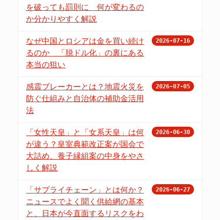
を破っても罰則に 何が変わるの
か分かりやすく解説
なぜ中国とロシアは金を買い続け
2026-07-16
るのか 「脱ドル化」の裏にある
本当の狙い
感震ブレーカーとは？地震火災を
2026-07-05
防ぐ仕組みと自治体の補助金活用
法
「女性天皇」と「女系天皇」は何
2026-06-30
が違う？皇室典範改正案が国会で
大詰め、養子縁組案の中身をやさ
しく解説
「サプライチェーン」とは何か？
2026-06-27
ニュースでよく聞く供給網の基本
と、日本が今直面するリスクをわ