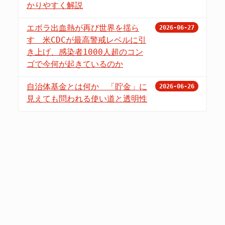
かりやすく解説
エボラ出血熱が再び世界を揺ら
2026-06-27
す 米CDCが最高警戒レベルに引
き上げ、感染者1000人超のコン
ゴで今何が起きているのか
自治体基金とは何か 「貯金」に
2026-06-26
見えても問われる使い道と透明性