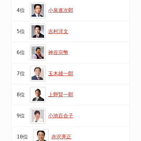
4位
小泉進次郎
5位
吉村洋文
6位
神谷宗幣
7位
玉木雄一郎
8位
上野賢一郎
9位
小池百合子
10位
赤沢亮正