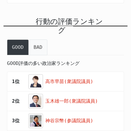
行動の評価ランキン
グ
GOOD
BAD
GOOD評価の多い政治家ランキング
1位
高市早苗(衆議院議員)
2位
玉木雄一郎(衆議院議員)
3位
神谷宗幣(参議院議員)