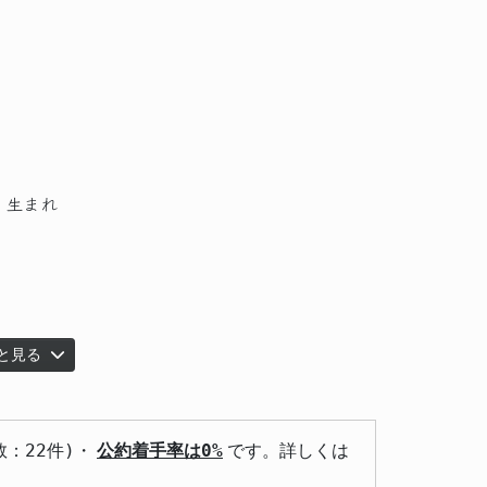
）生まれ
と見る
数：22件)・
公約着手率は0%
です。詳しくは