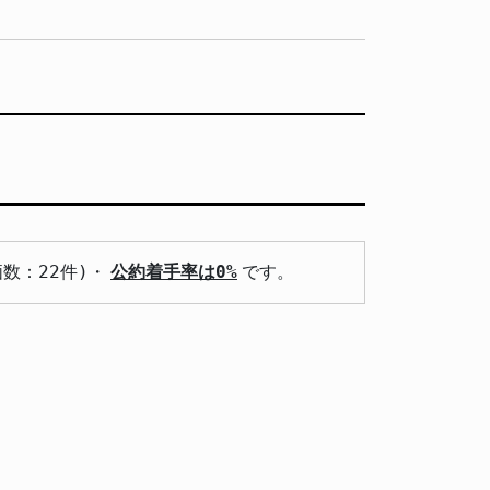
価数：22件)・
公約着手率は0%
です。