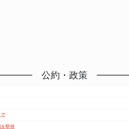
公約・政策
まで
則を堅持