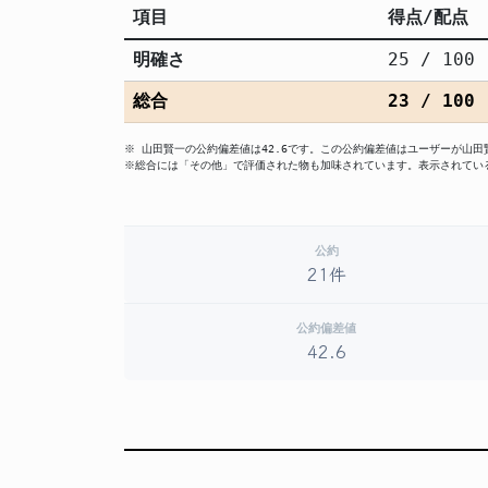
項目
得点/配点
明確さ
25 / 100
総合
23 / 100
※ 山田賢一の公約偏差値は42.6です。この公約偏差値はユーザーが山
※総合には「その他」で評価された物も加味されています。表示されてい
公約
21件
公約偏差値
42.6