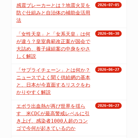
感震ブレーカーとは？地震火災を
2026-07-05
防ぐ仕組みと自治体の補助金活用
法
「女性天皇」と「女系天皇」は何
2026-06-30
が違う？皇室典範改正案が国会で
大詰め、養子縁組案の中身をやさ
しく解説
「サプライチェーン」とは何か？
2026-06-27
ニュースでよく聞く供給網の基本
と、日本が今直面するリスクをわ
かりやすく解説
エボラ出血熱が再び世界を揺ら
2026-06-27
す 米CDCが最高警戒レベルに引
き上げ、感染者1000人超のコン
ゴで今何が起きているのか