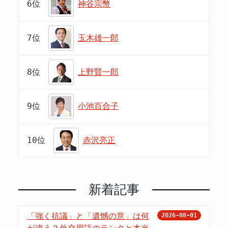
6位
神谷宗幣
7位
玉木雄一郎
8位
上野賢一郎
9位
小池百合子
10位
赤沢亮正
新着記事
「強く抗議」と「遺憾の意」は何
2026-08-01