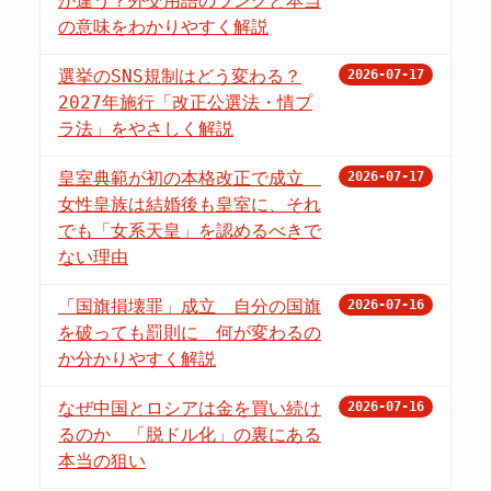
が違う？外交用語のランクと本当
の意味をわかりやすく解説
選挙のSNS規制はどう変わる？
2026-07-17
2027年施行「改正公選法・情プ
ラ法」をやさしく解説
皇室典範が初の本格改正で成立
2026-07-17
女性皇族は結婚後も皇室に、それ
でも「女系天皇」を認めるべきで
ない理由
「国旗損壊罪」成立 自分の国旗
2026-07-16
を破っても罰則に 何が変わるの
か分かりやすく解説
なぜ中国とロシアは金を買い続け
2026-07-16
るのか 「脱ドル化」の裏にある
本当の狙い