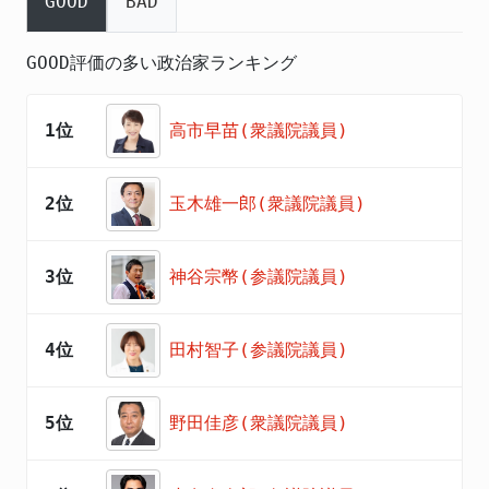
GOOD
BAD
GOOD評価の多い政治家ランキング
1位
高市早苗(衆議院議員)
2位
玉木雄一郎(衆議院議員)
3位
神谷宗幣(参議院議員)
4位
田村智子(参議院議員)
5位
野田佳彦(衆議院議員)