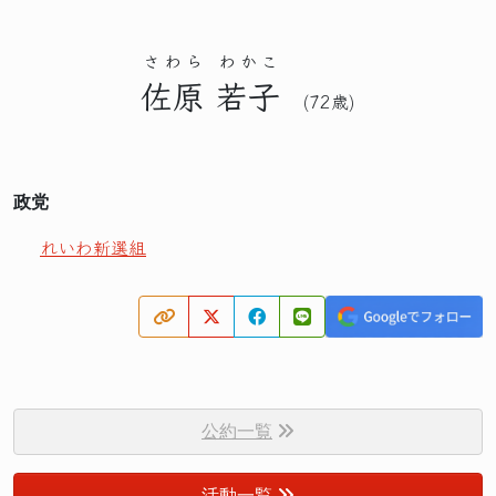
さわら
わかこ
佐原
若子
(72歳)
政党
れいわ新選組
公約一覧
活動一覧