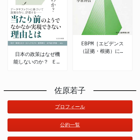
EBPM［エビデンス
（証拠・根拠）に基
日本の政策はなぜ機
づく政策立案］とは
能しないのか？ ＥＢ
何か 令和の新たな
ＰＭの導入と課題
政策形成
佐原若子
プロフィール
公約一覧