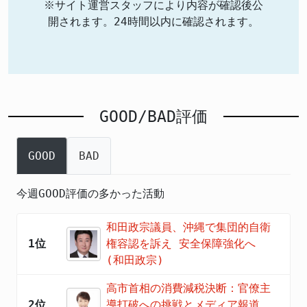
※サイト運営スタッフにより内容が確認後公
開されます。24時間以内に確認されます。
GOOD/BAD評価
GOOD
BAD
今週GOOD評価の多かった活動
和田政宗議員、沖縄で集団的自衛
1位
権容認を訴え 安全保障強化へ
(和田政宗)
高市首相の消費減税決断：官僚主
2位
導打破への挑戦とメディア報道