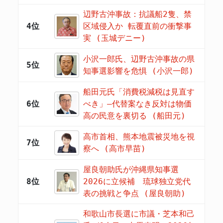
辺野古沖事故：抗議船2隻、禁
4位
区域侵入か 転覆直前の衝撃事
実 (玉城デニー)
小沢一郎氏、辺野古沖事故の県
5位
知事選影響を危惧 (小沢一郎)
船田元氏「消費税減税は見直す
6位
べき」―代替案なき反対は物価
高の民意を裏切る (船田元)
高市首相、熊本地震被災地を視
7位
察へ (高市早苗)
屋良朝助氏が沖縄県知事選
8位
2026に立候補 琉球独立党代
表の挑戦と争点 (屋良朝助)
和歌山市長選に市議・芝本和己