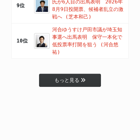
氏が6人目の出馬表明 2026年
9位
8月9日投開票、候補者乱立の激
戦へ (芝本和己)
河合ゆうすけ戸田市議が埼玉知
事選へ出馬表明 保守一本化で
10位
低投票率打開を狙う (河合悠
祐)
もっと見る