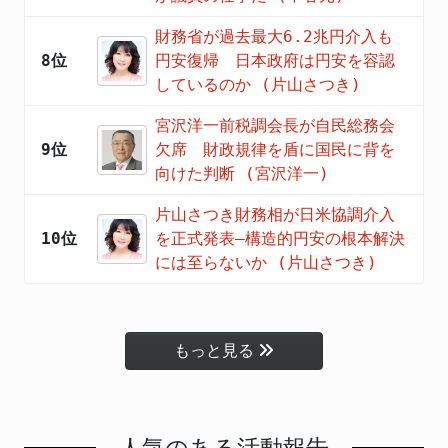
財務省が過去最大6.2兆円介入も
8位
円安復帰 日本政府は円安を容認
しているのか (片山さつき)
宮沢洋一前税調会長が自民総務会
9位
欠席 財政規律を盾に国民に背を
向けた判断 (宮沢洋一)
片山さつき財務相が日米協調介入
10位
を正式発表―構造的円安の根本解決
には至らないか (片山さつき)
もっと見る