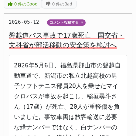
0
件のGood
0
件のBad
2026-05-12
コメント投稿する
▼
磐越道バス事故で17歳死亡 国交省・
文科省が部活移動の安全策を検討へ
2026年5月6日、福島県郡山市の磐越自
動車道で、新潟市の私立北越高校の男
子ソフトテニス部員20人を乗せたマイ
クロバスが事故を起こし、稲垣尋斗さ
ん（17歳）が死亡、20人が重軽傷を負
いました。事故車両は旅客輸送に必要
な緑ナンバーではなく、白ナンバーの