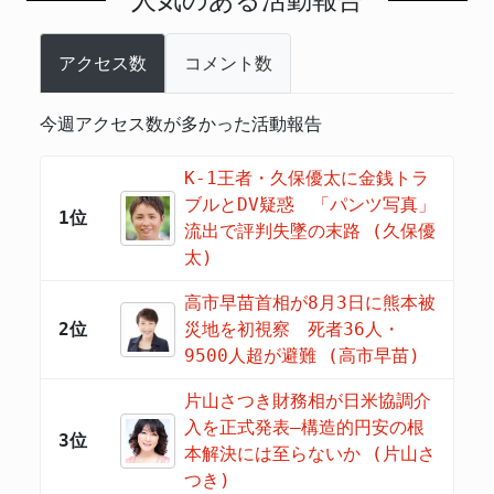
人気のある活動報告
アクセス数
コメント数
今週アクセス数が多かった活動報告
K-1王者・久保優太に金銭トラ
ブルとDV疑惑 「パンツ写真」
1位
流出で評判失墜の末路 (久保優
太)
高市早苗首相が8月3日に熊本被
2位
災地を初視察 死者36人・
9500人超が避難 (高市早苗)
片山さつき財務相が日米協調介
入を正式発表―構造的円安の根
3位
本解決には至らないか (片山さ
つき)