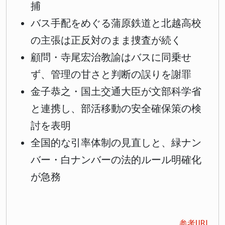
捕
バス手配をめぐる蒲原鉄道と北越高校
の主張は正反対のまま捜査が続く
顧問・寺尾宏治教諭はバスに同乗せ
ず、管理の甘さと判断の誤りを謝罪
金子恭之・国土交通大臣が文部科学省
と連携し、部活移動の安全確保策の検
討を表明
全国的な引率体制の見直しと、緑ナン
バー・白ナンバーの法的ルール明確化
が急務
参考URL