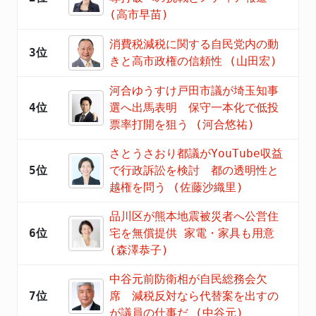
(高市早苗)
消費税減税に関する自民党内の動
3位
きと高市政権の信頼性 (山田宏)
河合ゆうすけ戸田市議が埼玉知事
4位
選へ出馬表明 保守一本化で低投
票率打開を狙う (河合悠祐)
さとうさおり都議がYouTube収益
5位
で行政訴訟を検討 都の透明性と
越権を問う (佐藤沙織里)
品川区が熊本地震被災者へ公営住
6位
宅を無償提供 家電・家具も用意
(森澤恭子)
中谷元前防衛相が自民総務会欠
7位
席 減税反対なら代替案を出すの
が議員の仕事だ (中谷元)