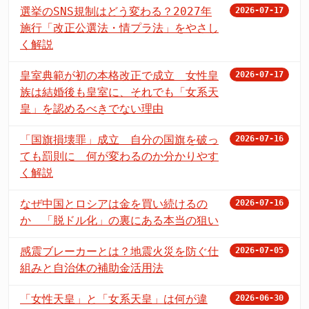
選挙のSNS規制はどう変わる？2027年
2026-07-17
施行「改正公選法・情プラ法」をやさし
く解説
皇室典範が初の本格改正で成立 女性皇
2026-07-17
族は結婚後も皇室に、それでも「女系天
皇」を認めるべきでない理由
「国旗損壊罪」成立 自分の国旗を破っ
2026-07-16
ても罰則に 何が変わるのか分かりやす
く解説
なぜ中国とロシアは金を買い続けるの
2026-07-16
か 「脱ドル化」の裏にある本当の狙い
感震ブレーカーとは？地震火災を防ぐ仕
2026-07-05
組みと自治体の補助金活用法
「女性天皇」と「女系天皇」は何が違
2026-06-30