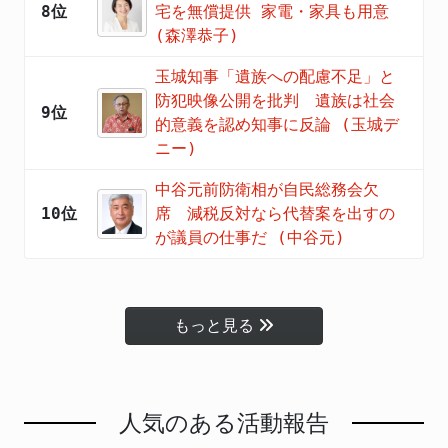
8位
宅を無償提供 家電・家具も用意
(森澤恭子)
玉城知事「遺族への配慮不足」と
防犯映像公開を批判 遺族は社会
9位
的意義を認め知事に反論 (玉城デ
ニー)
中谷元前防衛相が自民総務会欠
10位
席 減税反対なら代替案を出すの
が議員の仕事だ (中谷元)
もっと見る
人気のある活動報告