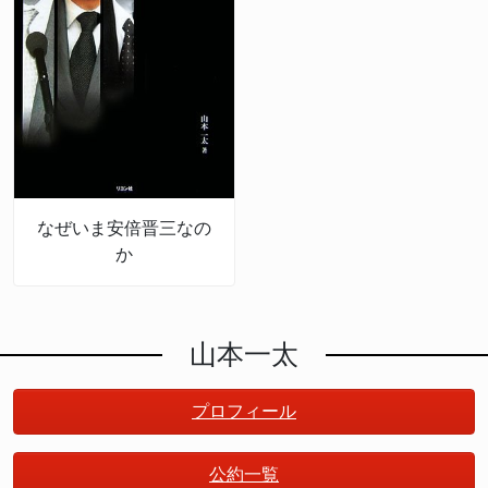
なぜいま安倍晋三なの
か
山本一太
プロフィール
公約一覧