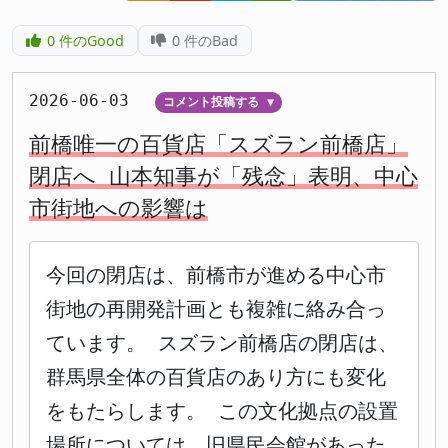
0
件のGood
0
件のBad
2026-06-03
コメント投稿する
▼
前橋唯一の百貨店「スズラン前橋店」
閉店へ 山本知事が「残念」表明、中心
市街地への影響は
今回の閉店は、前橋市が進める中心市
街地の再開発計画とも複雑に絡み合っ
ています。 スズラン前橋店の閉店は、
群馬県全体の百貨店のあり方にも変化
をもたらします。 この文化拠点の設置
場所については、旧県民会館があった