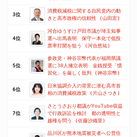
消費税減税に関する自民党内の動
3位
きと高市政権の信頼性 (山田宏)
河合ゆうすけ戸田市議が埼玉知事
4位
選へ出馬表明 保守一本化で低投
票率打開を狙う (河合悠祐)
参政党・神谷宗幣代表が福岡県議
5位
選に30人擁立表明 金銭授受「慣
習化」を厳しく批判 (神谷宗幣)
日米協調介入の背景に潜む高市首
6位
相の消費減税政策 (片山さつき)
さとうさおり都議がYouTube収益
7位
で行政訴訟を検討 都の透明性と
越権を問う (佐藤沙織里)
品川区が熊本地震被災者へ公営住