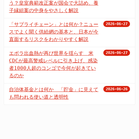
う？皇室典範改正案が国会で大詰め、養
子縁組案の中身をやさしく解説
「サプライチェーン」とは何か？ニュー
2026-06-27
スでよく聞く供給網の基本と、日本が今
直面するリスクをわかりやすく解説
エボラ出血熱が再び世界を揺らす 米
2026-06-27
CDCが最高警戒レベルに引き上げ、感染
者1000人超のコンゴで今何が起きてい
るのか
自治体基金とは何か 「貯金」に見えて
2026-06-26
も問われる使い道と透明性