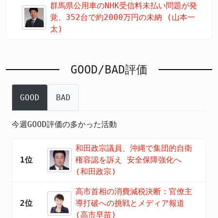
群馬県公用車のNHK受信料未払い問題が発
覚、352台で約2000万円の未納 (山本一
太)
GOOD/BAD評価
GOOD
BAD
今週GOOD評価の多かった活動
和田政宗議員、沖縄で集団的自衛
1位
権容認を訴え 安全保障強化へ
(和田政宗)
高市首相の消費減税決断：官僚主
2位
導打破への挑戦とメディア報道
(高市早苗)