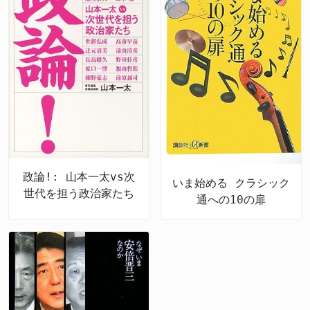
政論!: 山本一太vs次
いま始める クラシック
世代を担う政治家たち
通への10の扉