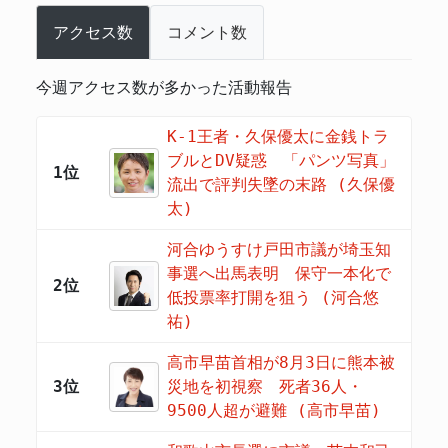
アクセス数
コメント数
今週アクセス数が多かった活動報告
K-1王者・久保優太に金銭トラ
ブルとDV疑惑 「パンツ写真」
1位
流出で評判失墜の末路 (久保優
太)
河合ゆうすけ戸田市議が埼玉知
事選へ出馬表明 保守一本化で
2位
低投票率打開を狙う (河合悠
祐)
高市早苗首相が8月3日に熊本被
3位
災地を初視察 死者36人・
9500人超が避難 (高市早苗)