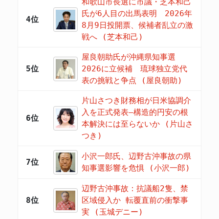
和歌山市長選に市議・芝本和己
氏が6人目の出馬表明 2026年
4位
8月9日投開票、候補者乱立の激
戦へ (芝本和己)
屋良朝助氏が沖縄県知事選
5位
2026に立候補 琉球独立党代
表の挑戦と争点 (屋良朝助)
片山さつき財務相が日米協調介
入を正式発表―構造的円安の根
6位
本解決には至らないか (片山さ
つき)
小沢一郎氏、辺野古沖事故の県
7位
知事選影響を危惧 (小沢一郎)
辺野古沖事故：抗議船2隻、禁
8位
区域侵入か 転覆直前の衝撃事
実 (玉城デニー)