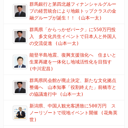
群馬銀行と第四北越フィナンシャルグルー
プの経営統合により地銀トップクラスの金
融グループが誕生！！ (山本一太)
群馬県「からっかぜパーク」に550万円投
入 多文化共生イベントで日本人と外国人
の交流促進 (山本一太)
能登半島地震、復興支援強化へ 住まいと
生業再建を一体化し地域活性化を目指す
(中川宏昌)
群馬県民会館が廃止決定、新たな文化拠点
整備へ 山本知事「役割終えた」前橋市と
の協議進行中 (山本一太)
新潟県、中国人観光客誘致に500万円 ス
ノーリゾートで現地イベント開催 (花角英
世)