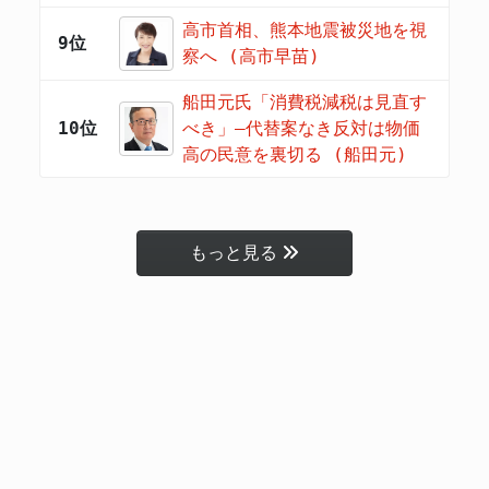
高市首相、熊本地震被災地を視
9位
察へ (高市早苗)
船田元氏「消費税減税は見直す
10位
べき」―代替案なき反対は物価
高の民意を裏切る (船田元)
もっと見る