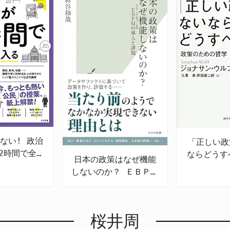
ない! 政治
「正しい政
2時間で全部
ならどうす
日本の政策はなぜ機能
に入る
策のた
しないのか？ ＥＢＰＭ
の導入と課題
桜井周