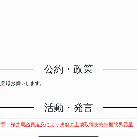
公約・政策
ら
登録お願いします。
活動・発言
謝罪、桜井周議員追及により政府の土地取得実態把握限界露呈