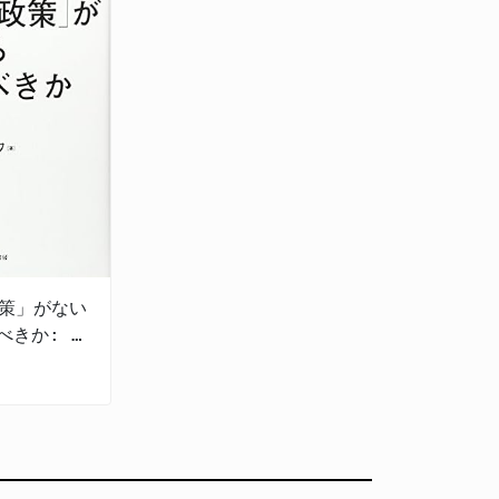
策」がない
べきか: 政
めの哲学