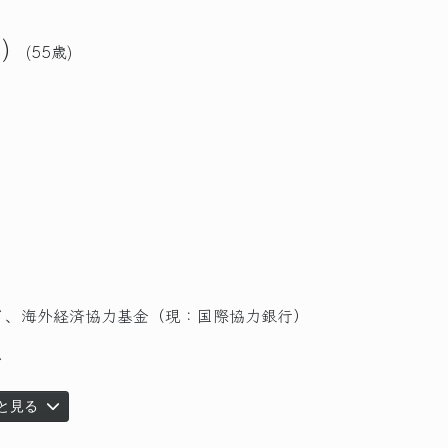
)
(55歳)
了、海外経済協力基金（現：国際協力銀行）
了
と見る