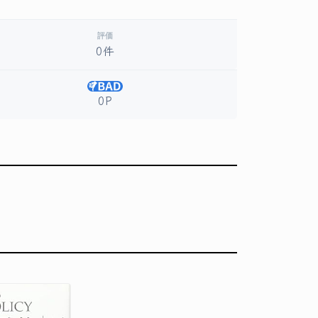
評価
0件
0P