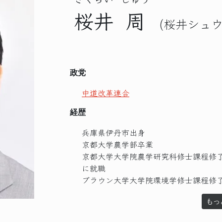
桜井
周
(桜井シュウ
政党
中道改革連合
経歴
兵庫県伊丹市出身
京都大学農学部卒業
京都大学大学院農学研究科修士課程修
に就職
ブラウン大学大学院環境学修士課程修
もっ