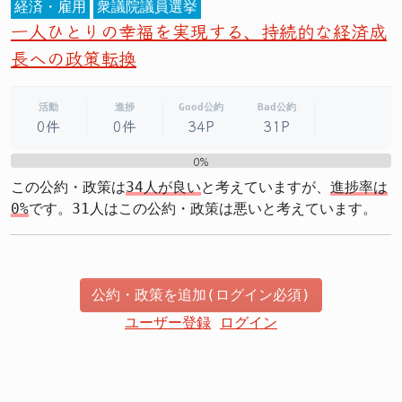
経済・雇用
衆議院議員選挙
一人ひとりの幸福を実現する、持続的な経済成
長への政策転換
活動
進捗
Good公約
Bad公約
0件
0件
34P
31P
0%
0%
この公約・政策は
34人が良い
と考えていますが、
進捗率は
0%
です。31人はこの公約・政策は悪いと考えています。
公約・政策を追加(ログイン必須)
ユーザー登録
ログイン