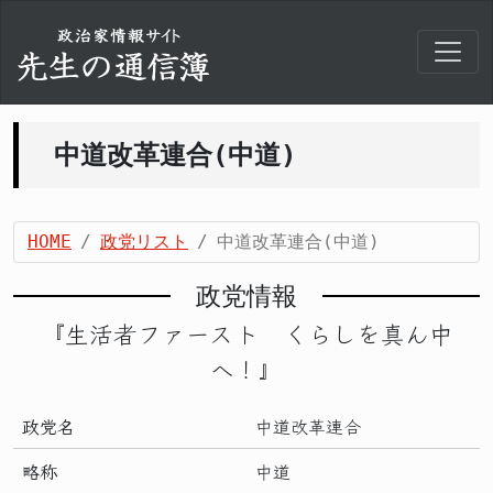
中道改革連合(中道)
HOME
政党リスト
中道改革連合(中道)
政党情報
『生活者ファースト くらしを真ん中
へ！』
政党名
中道改革連合
略称
中道