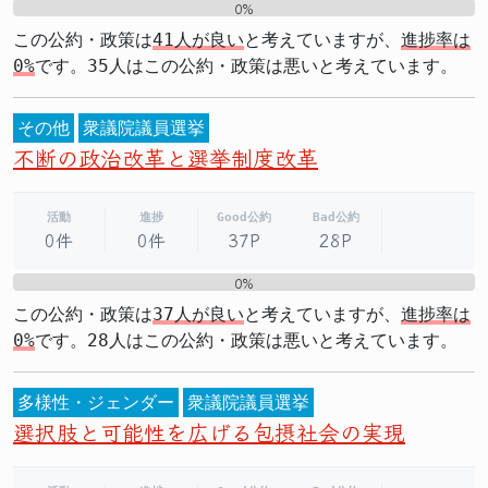
0%
0%
この公約・政策は
41人が良い
と考えていますが、
進捗率は
0%
です。35人はこの公約・政策は悪いと考えています。
その他
衆議院議員選挙
不断の政治改革と選挙制度改革
活動
進捗
Good公約
Bad公約
0件
0件
37P
28P
0%
0%
この公約・政策は
37人が良い
と考えていますが、
進捗率は
0%
です。28人はこの公約・政策は悪いと考えています。
多様性・ジェンダー
衆議院議員選挙
選択肢と可能性を広げる包摂社会の実現