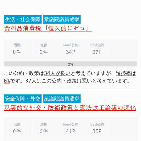
生活・社会保障
衆議院議員選挙
食料品消費税「恒久的にゼロ」
活動
進捗
Good公約
Bad公約
0件
0件
34P
37P
0%
0%
この公約・政策は
34人が良い
と考えていますが、
進捗率は
0%
です。37人はこの公約・政策は悪いと考えています。
安全保障・外交
衆議院議員選挙
現実的な外交・防衛政策と憲法改正論議の深化
活動
進捗
Good公約
Bad公約
0件
0件
41P
35P