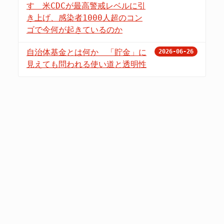
す 米CDCが最高警戒レベルに引
き上げ、感染者1000人超のコン
ゴで今何が起きているのか
自治体基金とは何か 「貯金」に
2026-06-26
見えても問われる使い道と透明性