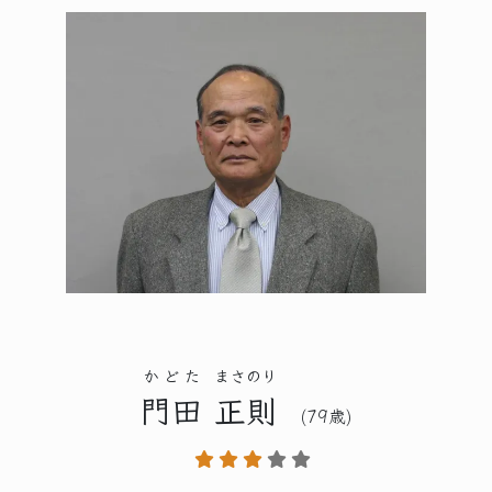
かどた
まさのり
門田
正則
(79歳)