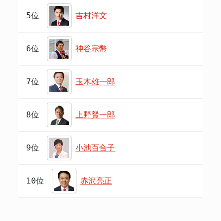
5位
吉村洋文
6位
神谷宗幣
7位
玉木雄一郎
8位
上野賢一郎
9位
小池百合子
10位
赤沢亮正