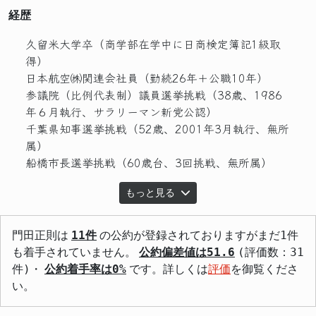
経歴
久留米大学卒（商学部在学中に日商検定簿記1級取
得）
日本航空㈱関連会社員（勤続26年＋公職10年）
参議院（比例代表制）議員選挙挑戦（38歳、1986
年６月執行、サラリーマン新党公認）
千葉県知事選挙挑戦（52歳、2001年3月執行、無所
属）
船橋市長選挙挑戦（60歳台、3回挑戦、無所属）
もっと見る
門田正則は
11件
の公約が登録されておりますがまだ1件
も着手されていません。
公約偏差値は51.6
(評価数：31
件)・
公約着手率は0%
です。詳しくは
評価
を御覧くださ
い。