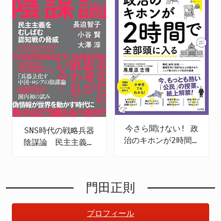
今さら聞けない! 政
SNS時代の戦略兵器
治のキホンが2時間で
陰謀論 民主主義を
全部頭に入る
むしばむ認知戦の脅
威
門田正則
プロフィール