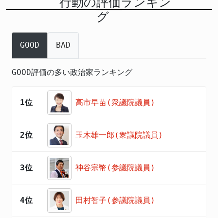
行動の評価ランキン
グ
GOOD
BAD
GOOD評価の多い政治家ランキング
1位
高市早苗(衆議院議員)
2位
玉木雄一郎(衆議院議員)
3位
神谷宗幣(参議院議員)
4位
田村智子(参議院議員)