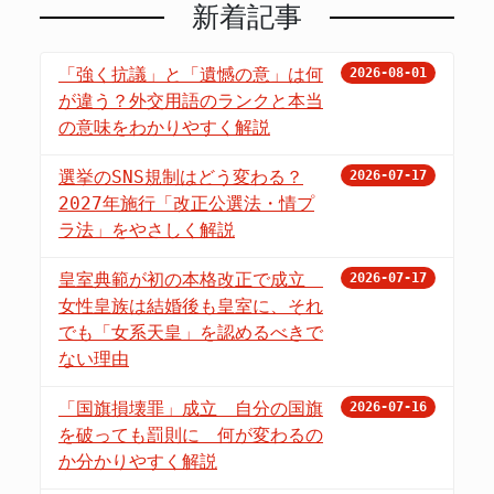
新着記事
「強く抗議」と「遺憾の意」は何
2026-08-01
が違う？外交用語のランクと本当
の意味をわかりやすく解説
選挙のSNS規制はどう変わる？
2026-07-17
2027年施行「改正公選法・情プ
ラ法」をやさしく解説
皇室典範が初の本格改正で成立
2026-07-17
女性皇族は結婚後も皇室に、それ
でも「女系天皇」を認めるべきで
ない理由
「国旗損壊罪」成立 自分の国旗
2026-07-16
を破っても罰則に 何が変わるの
か分かりやすく解説