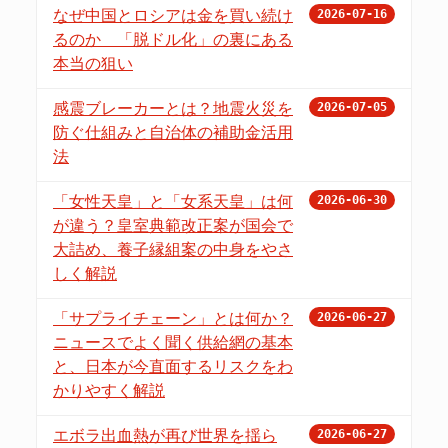
なぜ中国とロシアは金を買い続け
2026-07-16
るのか 「脱ドル化」の裏にある
本当の狙い
感震ブレーカーとは？地震火災を
2026-07-05
防ぐ仕組みと自治体の補助金活用
法
「女性天皇」と「女系天皇」は何
2026-06-30
が違う？皇室典範改正案が国会で
大詰め、養子縁組案の中身をやさ
しく解説
「サプライチェーン」とは何か？
2026-06-27
ニュースでよく聞く供給網の基本
と、日本が今直面するリスクをわ
かりやすく解説
エボラ出血熱が再び世界を揺ら
2026-06-27