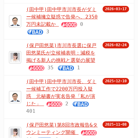
(田中甲)田中甲市川市長がダミ
2026-03-17
ー候補擁立疑惑で告発へ、2350
万円未記載か
0
3
(保戸田悠菜)市川市長選に保戸
2026-02-24
田悠菜氏が立候補表明：減税を
掲げる新人の挑戦と選挙の展望
35
1
(田中甲)田中甲市川市長、ダミ
2025-12-10
ー候補工作で2200万円投入疑
惑 元秘書が実名告発「私が演
じた」
2
401
(保戸田悠菜)第8回市政報告&タ
2025-11-08
ウンミーティング開催