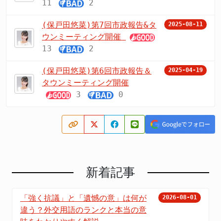
11
2
(保戸田悠菜)第7回市政報告&タ
2025-08-11
ウンミーティング開催
13
2
(保戸田悠菜)第6回市政報告＆
2025-04-19
タウンミーティング開催
3
0
新着記事
「強く抗議」と「遺憾の意」は何が
2026-08-01
違う？外交用語のランクと本当の意