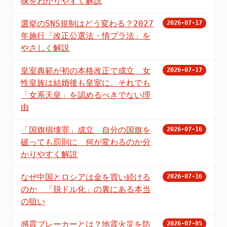
味をわかりやすく解説
選挙のSNS規制はどう変わる？2027
2026-07-17
年施行「改正公選法・情プラ法」を
やさしく解説
皇室典範が初の本格改正で成立 女
2026-07-17
性皇族は結婚後も皇室に、それでも
「女系天皇」を認めるべきでない理
由
「国旗損壊罪」成立 自分の国旗を
2026-07-16
破っても罰則に 何が変わるのか分
かりやすく解説
なぜ中国とロシアは金を買い続ける
2026-07-16
のか 「脱ドル化」の裏にある本当
の狙い
感震ブレーカーとは？地震火災を防
2026-07-05