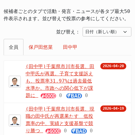
候補者ごとのタブで活動・発言・ニュースが各タブ最大50
件表示されます。並び替えで投票の参考にしてください。
並び替え：
全員
保戸田悠菜
田中甲
(田中甲)千葉県市川市長選、田
2026-04-20
中甲氏が再選。子育て支援訴え
も、投票率31.97%は過去最低
水準か。市政への関心低下が課
題に
0
0
(田中甲)千葉県市川市長選、現
2026-04-19
職の田中氏が再選果たす 低投
票率の中、実績と支援基盤で競
り勝つ
0
0