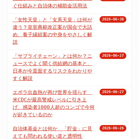
ぐ仕組みと自治体の補助金活用法
「女性天皇」と「女系天皇」は何が
2026-06-30
違う？皇室典範改正案が国会で大詰
め、養子縁組案の中身をやさしく解
説
「サプライチェーン」とは何か？ニ
2026-06-27
ュースでよく聞く供給網の基本と、
日本が今直面するリスクをわかりや
すく解説
エボラ出血熱が再び世界を揺らす
2026-06-27
米CDCが最高警戒レベルに引き上
げ、感染者1000人超のコンゴで今何
が起きているのか
自治体基金とは何か 「貯金」に見
2026-06-26
えても問われる使い道と透明性