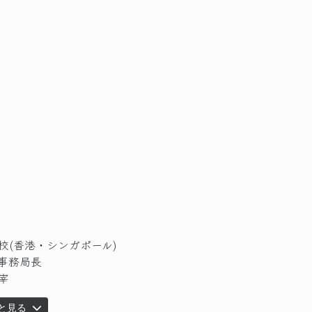
ool開校(香港・シンガポール)
会事務局長
宰
と見る