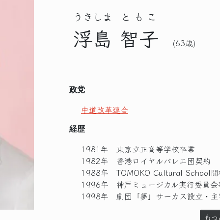
うきしま
ともこ
浮島
智子
(63歳)
政党
中道改革連合
経歴
1981年 東京立正高等学校卒業
1982年 香港ロイヤルバレエ団契約
1988年 TOMOKO Cultural Sch
1996年 神戸ミュージカル実行委員
1998年 劇団「夢」サーカス設立・主
もっ