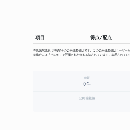
項目
得点/配点
※衆議院議員 浮島智子の公約偏差値はです。この公約偏差値はユーザー
※総合には「その他」で評価された物も加味されています。表示されてい
公約
0件
公約偏差値