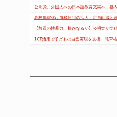
公明党、外国人への日本語教育充実へ 都
高校無償化は血税負担の拡大 定員削減と
【教員の性暴力、根絶なるか】公明党が文科
ICT活用で子どもの自己実現を支援 教育