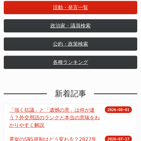
活動・発言一覧
政治家・議員検索
公約・政策検索
各種ランキング
新着記事
「強く抗議」と「遺憾の意」は何が違
2026-08-01
う？外交用語のランクと本当の意味をわ
かりやすく解説
選挙のSNS規制はどう変わる？2027年
2026-07-17