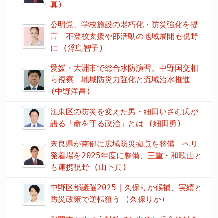
真)
公明党、学校施設の老朽化・防災強化を提
言 不登校支援や部活動の地域展開も視野
に (浮島智子)
愛媛・大洲市で総合水防演習、中野国交相
ら視察 地域防災力強化と流域治水推進
(中野洋昌)
江東区の防災を変えた男・細田いさむ氏が
語る「命を守る政治」とは (細田勇)
奈良県が南部に広域防災拠点を整備 ヘリ
発着場を2025年度に整備、三重・和歌山と
も連携視野 (山下真)
中野区都議選2025｜久保りか候補、実績と
防災政策で逆転狙う (久保りか)