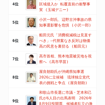
4位
区域侵入か 転覆直前の衝撃事
実 (玉城デニー)
小沢一郎氏、辺野古沖事故の県
5位
知事選影響を危惧 (小沢一郎)
船田元氏「消費税減税は見直す
6位
べき」―代替案なき反対は物価
高の民意を裏切る (船田元)
高市首相、熊本地震被災地を視
7位
察へ (高市早苗)
屋良朝助氏が沖縄県知事選
8位
2026に立候補 琉球独立党代
表の挑戦と争点 (屋良朝助)
和歌山市長選に市議・芝本和己
氏が6人目の出馬表明 2026年
9位
8月9日投開票、候補者乱立の激