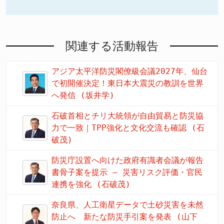
関連する活動報告
アジア太平洋防災閣僚級会議2027年、仙台
で初開催決定！東日本大震災の教訓を世界
へ発信 (坂井学)
石破首相とチリ大統領が自由貿易と防災協
力で一致｜TPP強化と文化交流も確認 (石
破茂)
防災庁設置へ向けた政府有識者会議が報告
書骨子案を提示 – 災害リスク評価・官民
連携を強化 (石破茂)
奈良県、人工衛星データで土砂災害を未然
防止へ 新たな防災手引案を発表 (山下