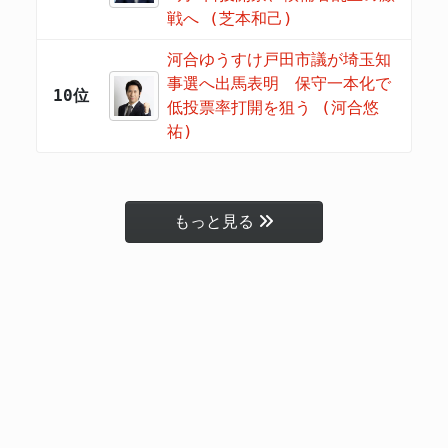
戦へ (芝本和己)
河合ゆうすけ戸田市議が埼玉知
事選へ出馬表明 保守一本化で
10位
低投票率打開を狙う (河合悠
祐)
もっと見る