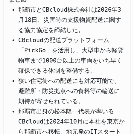
那覇市とCBcloud株式会社は2026年3
月18日、災害時の支援物資配送に関す
る協力協定を締結した。
CBcloudの配送プラットフォーム
「PickGo」を活用し、大型車から軽貨
物車まで1000台以上の車両をいち早く
確保できる体制を整備する。
狭い住宅街への配送にも対応可能で、
避難所・防災拠点への食料等の輸送に
期待が寄せられている。
那覇市出身の松本隆一代表が率いる
CBcloudは2024年10月に本社を東京か
ら那覇市へ移転。地元発のITスタート