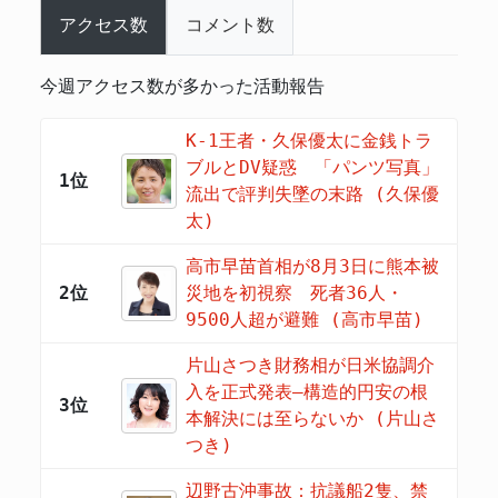
アクセス数
コメント数
今週アクセス数が多かった活動報告
K-1王者・久保優太に金銭トラ
ブルとDV疑惑 「パンツ写真」
1位
流出で評判失墜の末路 (久保優
太)
高市早苗首相が8月3日に熊本被
2位
災地を初視察 死者36人・
9500人超が避難 (高市早苗)
片山さつき財務相が日米協調介
入を正式発表―構造的円安の根
3位
本解決には至らないか (片山さ
つき)
辺野古沖事故：抗議船2隻、禁