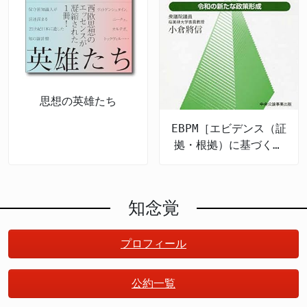
思想の英雄たち
EBPM［エビデンス（証
拠・根拠）に基づく政
策立案］とは何か 令
和の新たな政策形成
知念覚
プロフィール
公約一覧