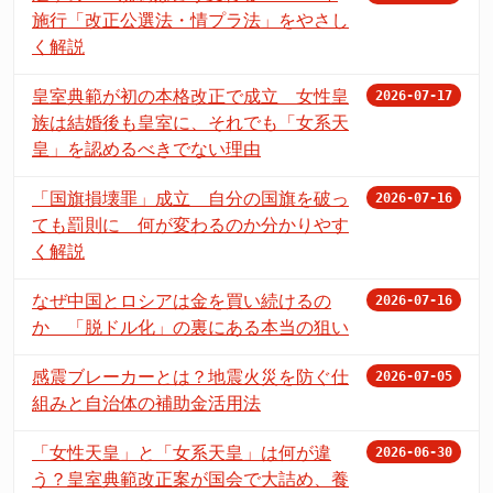
施行「改正公選法・情プラ法」をやさし
く解説
皇室典範が初の本格改正で成立 女性皇
2026-07-17
族は結婚後も皇室に、それでも「女系天
皇」を認めるべきでない理由
「国旗損壊罪」成立 自分の国旗を破っ
2026-07-16
ても罰則に 何が変わるのか分かりやす
く解説
なぜ中国とロシアは金を買い続けるの
2026-07-16
か 「脱ドル化」の裏にある本当の狙い
感震ブレーカーとは？地震火災を防ぐ仕
2026-07-05
組みと自治体の補助金活用法
「女性天皇」と「女系天皇」は何が違
2026-06-30
う？皇室典範改正案が国会で大詰め、養