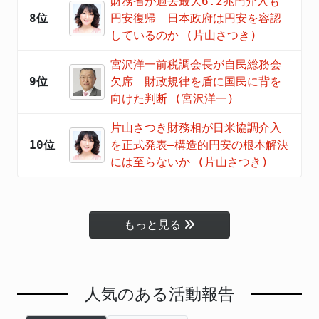
財務省が過去最大6.2兆円介入も
8位
円安復帰 日本政府は円安を容認
しているのか (片山さつき)
宮沢洋一前税調会長が自民総務会
9位
欠席 財政規律を盾に国民に背を
向けた判断 (宮沢洋一)
片山さつき財務相が日米協調介入
10位
を正式発表―構造的円安の根本解決
には至らないか (片山さつき)
もっと見る
人気のある活動報告