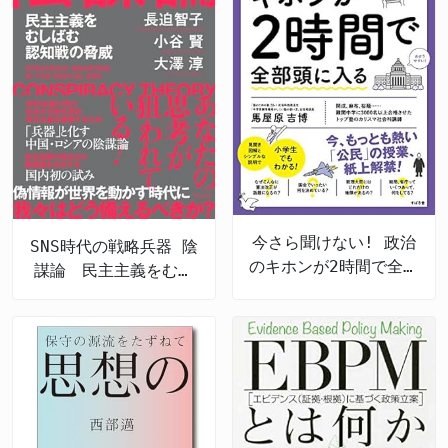
今さら聞けない! 政治
SNS時代の戦略兵器 陰
のキホンが2時間で全部
謀論 民主主義をむし
頭に入る
ばむ認知戦の脅威