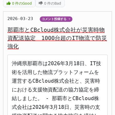
0
件のGood
0
件のBad
2026-03-23
コメント投稿する
▼
那覇市とCBcloud株式会社が災害時物
資配送協定 1000台超のIT物流で防災
強化
沖縄県那覇市は2026年3月18日、IT技
術を活用した物流プラットフォームを
運営するCBcloud株式会社と、災害時
における支援物資配送の協力協定を締
結しました。 - 那覇市とCBcloud株
式会社は2026年3月18日、災害時の支