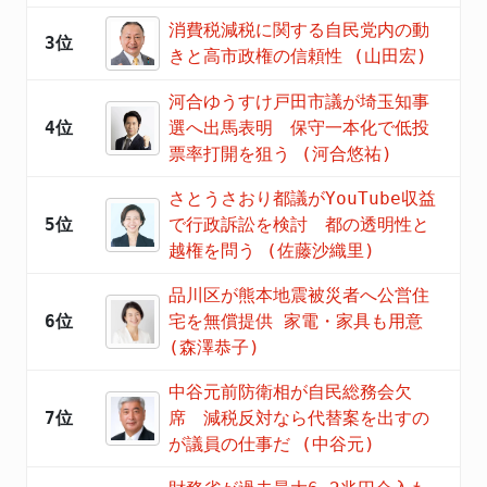
消費税減税に関する自民党内の動
3位
きと高市政権の信頼性 (山田宏)
河合ゆうすけ戸田市議が埼玉知事
4位
選へ出馬表明 保守一本化で低投
票率打開を狙う (河合悠祐)
さとうさおり都議がYouTube収益
5位
で行政訴訟を検討 都の透明性と
越権を問う (佐藤沙織里)
品川区が熊本地震被災者へ公営住
6位
宅を無償提供 家電・家具も用意
(森澤恭子)
中谷元前防衛相が自民総務会欠
7位
席 減税反対なら代替案を出すの
が議員の仕事だ (中谷元)