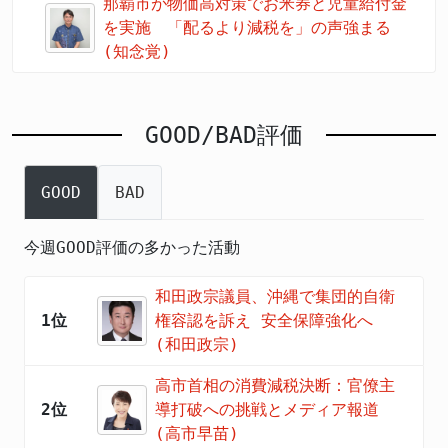
那覇市が物価高対策でお米券と児童給付金
を実施 「配るより減税を」の声強まる
(知念覚)
GOOD/BAD評価
GOOD
BAD
今週GOOD評価の多かった活動
和田政宗議員、沖縄で集団的自衛
1位
権容認を訴え 安全保障強化へ
(和田政宗)
高市首相の消費減税決断：官僚主
2位
導打破への挑戦とメディア報道
(高市早苗)