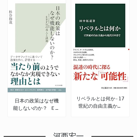
リベラルとは何か-17
日本の政策はなぜ機
世紀の自由主義から
能しないのか？ ＥＢ
現代日本まで
ＰＭの導入と課題
河西宏一