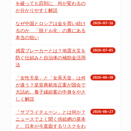
を破っても罰則に 何が変わるの
か分かりやすく解説
なぜ中国とロシアは金を買い続け
2026-07-16
るのか 「脱ドル化」の裏にある
本当の狙い
感震ブレーカーとは？地震火災を
2026-07-05
防ぐ仕組みと自治体の補助金活用
法
「女性天皇」と「女系天皇」は何
2026-06-30
が違う？皇室典範改正案が国会で
大詰め、養子縁組案の中身をやさ
しく解説
「サプライチェーン」とは何か？
2026-06-27
ニュースでよく聞く供給網の基本
と、日本が今直面するリスクをわ