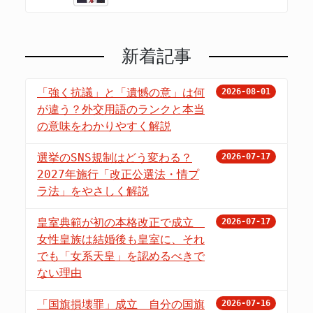
新着記事
「強く抗議」と「遺憾の意」は何
2026-08-01
が違う？外交用語のランクと本当
の意味をわかりやすく解説
選挙のSNS規制はどう変わる？
2026-07-17
2027年施行「改正公選法・情プ
ラ法」をやさしく解説
皇室典範が初の本格改正で成立
2026-07-17
女性皇族は結婚後も皇室に、それ
でも「女系天皇」を認めるべきで
ない理由
「国旗損壊罪」成立 自分の国旗
2026-07-16