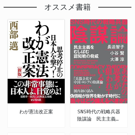
オススメ書籍
わが憲法改正案
SNS時代の戦略兵器
陰謀論 民主主義を
むしばむ認知戦の脅
威