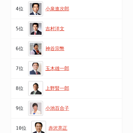
4位
小泉進次郎
5位
吉村洋文
6位
神谷宗幣
7位
玉木雄一郎
8位
上野賢一郎
9位
小池百合子
10位
赤沢亮正