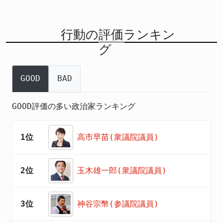
行動の評価ランキン
グ
GOOD
BAD
GOOD評価の多い政治家ランキング
1位
高市早苗(衆議院議員)
2位
玉木雄一郎(衆議院議員)
3位
神谷宗幣(参議院議員)