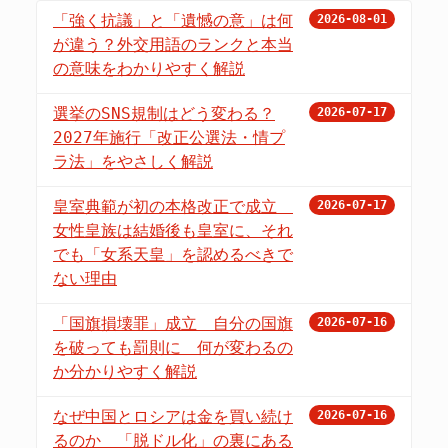
「強く抗議」と「遺憾の意」は何
2026-08-01
が違う？外交用語のランクと本当
の意味をわかりやすく解説
選挙のSNS規制はどう変わる？
2026-07-17
2027年施行「改正公選法・情プ
ラ法」をやさしく解説
皇室典範が初の本格改正で成立
2026-07-17
女性皇族は結婚後も皇室に、それ
でも「女系天皇」を認めるべきで
ない理由
「国旗損壊罪」成立 自分の国旗
2026-07-16
を破っても罰則に 何が変わるの
か分かりやすく解説
なぜ中国とロシアは金を買い続け
2026-07-16
るのか 「脱ドル化」の裏にある