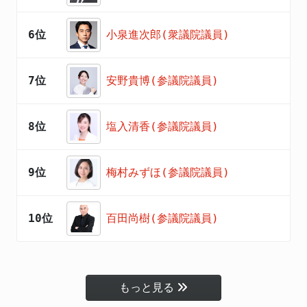
6位
小泉進次郎(衆議院議員)
7位
安野貴博(参議院議員)
8位
塩入清香(参議院議員)
9位
梅村みずほ(参議院議員)
10位
百田尚樹(参議院議員)
もっと見る