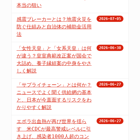
本当の狙い
感震ブレーカーとは？地震火災を
2026-07-05
防ぐ仕組みと自治体の補助金活用
法
「女性天皇」と「女系天皇」は何
2026-06-30
が違う？皇室典範改正案が国会で
大詰め、養子縁組案の中身をやさ
しく解説
「サプライチェーン」とは何か？
2026-06-27
ニュースでよく聞く供給網の基本
と、日本が今直面するリスクをわ
かりやすく解説
エボラ出血熱が再び世界を揺ら
2026-06-27
す 米CDCが最高警戒レベルに引
き上げ、感染者1000人超のコン