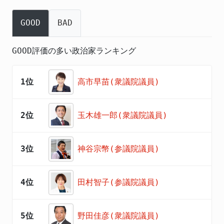
GOOD
BAD
GOOD評価の多い政治家ランキング
1位
高市早苗(衆議院議員)
2位
玉木雄一郎(衆議院議員)
3位
神谷宗幣(参議院議員)
4位
田村智子(参議院議員)
5位
野田佳彦(衆議院議員)