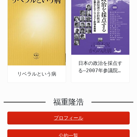
日本の政治を採点す
る―2007年参議院選
リベラルという病
の公約検証
福重隆浩
プロフィール
公約一覧