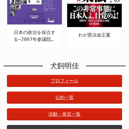
日本の政治を採点す
わが憲法改正案
る―2007年参議院選
の公約検証
犬飼明佳
プロフィール
公約一覧
活動・発言一覧