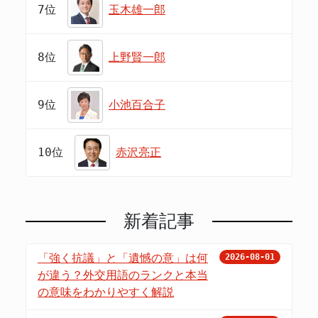
7位
玉木雄一郎
8位
上野賢一郎
9位
小池百合子
10位
赤沢亮正
新着記事
「強く抗議」と「遺憾の意」は何
2026-08-01
が違う？外交用語のランクと本当
の意味をわかりやすく解説