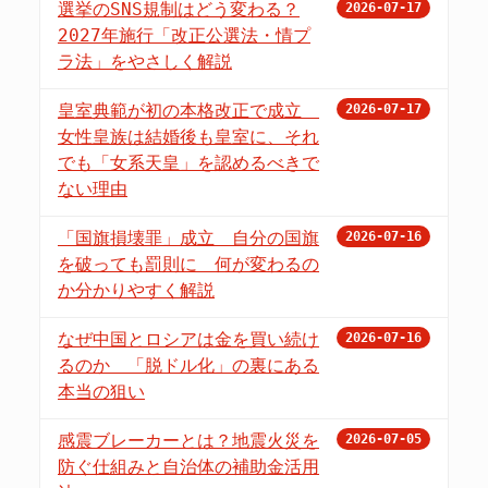
選挙のSNS規制はどう変わる？
2026-07-17
2027年施行「改正公選法・情プ
ラ法」をやさしく解説
皇室典範が初の本格改正で成立
2026-07-17
女性皇族は結婚後も皇室に、それ
でも「女系天皇」を認めるべきで
ない理由
「国旗損壊罪」成立 自分の国旗
2026-07-16
を破っても罰則に 何が変わるの
か分かりやすく解説
なぜ中国とロシアは金を買い続け
2026-07-16
るのか 「脱ドル化」の裏にある
本当の狙い
感震ブレーカーとは？地震火災を
2026-07-05
防ぐ仕組みと自治体の補助金活用