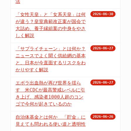
法
「女性天皇」と「女系天皇」は何
2026-06-30
が違う？皇室典範改正案が国会で
大詰め、養子縁組案の中身をやさ
しく解説
「サプライチェーン」とは何か？
2026-06-27
ニュースでよく聞く供給網の基本
と、日本が今直面するリスクをわ
かりやすく解説
エボラ出血熱が再び世界を揺ら
2026-06-27
す 米CDCが最高警戒レベルに引
き上げ、感染者1000人超のコン
ゴで今何が起きているのか
自治体基金とは何か 「貯金」に
2026-06-26
見えても問われる使い道と透明性