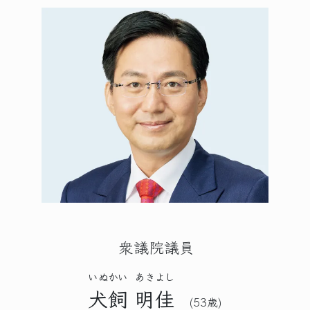
衆議院議員
いぬかい
あきよし
犬飼
明佳
(53歳)