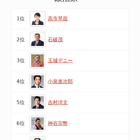
1位
高市早苗
2位
石破茂
3位
玉城デニー
4位
小泉進次郎
5位
吉村洋文
6位
神谷宗幣