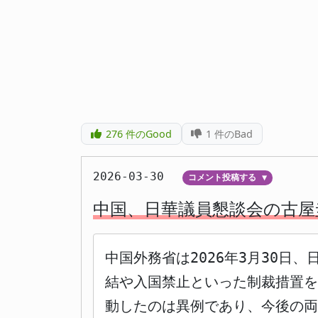
276
件のGood
1
件のBad
2026-03-30
コメント投稿する
▼
中国、日華議員懇談会の古屋
中国外務省は2026年3月30
結や入国禁止といった制裁措置を
動したのは異例であり、今後の両