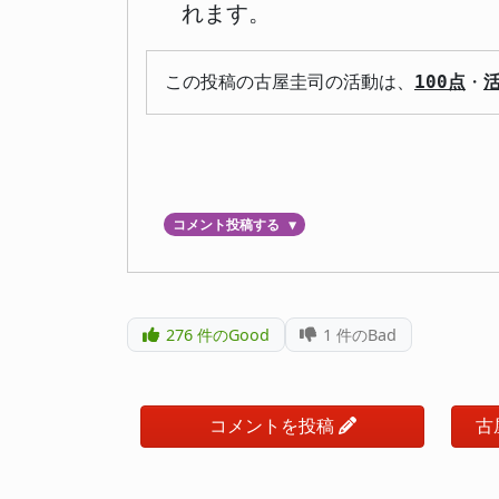
れます。
この投稿の古屋圭司の活動は、
100点
・
コメント投稿する
▼
276
件のGood
1
件のBad
コメントを投稿
古