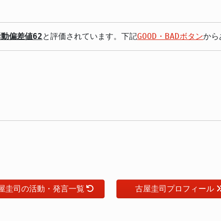
活動偏差値62
と評価されています。下記
GOOD・BADボタン
から
屋圭司の活動・発言一覧
古屋圭司プロフィール