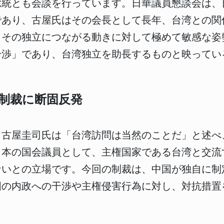
総統とも会談を行っています。日華議員懇談会は、
であり、古屋氏はその会長として長年、台湾との関
、その独立につながる動きに対して極めて敏感な姿
干渉」であり、台湾独立を助長するものと映ってい
制裁に断固反発
、古屋圭司氏は「台湾訪問は当然のことだ」と述べ
日本の国会議員として、主権国家である台湾と交流
ないとの立場です。今回の制裁は、中国が独自に制
国の内政への干渉や主権侵害行為に対し、対抗措置