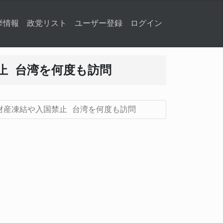
挙情報
政党リスト
ユーザー登録
ログイン
止 台湾を何度も訪問
財産凍結や入国禁止 台湾を何度も訪問