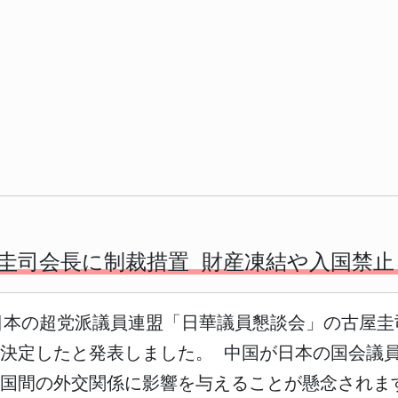
圭司会長に制裁措置 財産凍結や入国禁止
日、日本の超党派議員連盟「日華議員懇談会」の古屋
決定したと発表しました。 中国が日本の国会議
国間の外交関係に影響を与えることが懸念されます