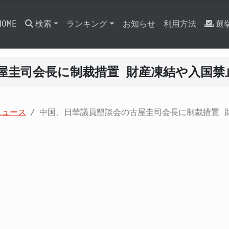
HOME
検索
ランキング
お知らせ
利用方法
選
屋圭司会長に制裁措置 財産凍結や入国禁
ニュース
中国、日華議員懇談会の古屋圭司会長に制裁措置 