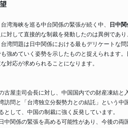
望
、台湾海峡を巡る中台関係の緊張が続く中、
日中関
人に対して直接的な制裁を発動したのは異例であり
、台湾問題は日中関係における最もデリケートな問
でも強めていく姿勢を示したものと捉えられます。
重な対応が求められることになります。
の古屋圭司会長に対し、中国国内での財産凍結と
湾訪問と「台湾独立分裂勢力との結託」という中
るとして、中国の制裁に強く反発しています。
日中関係の緊張を高める可能性があり、今後の両