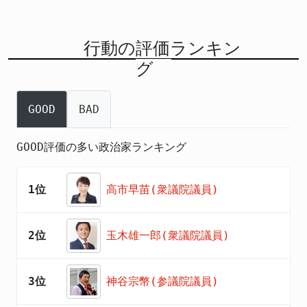
行動の評価ランキン
グ
GOOD
BAD
GOOD評価の多い政治家ランキング
1位
高市早苗(衆議院議員)
2位
玉木雄一郎(衆議院議員)
3位
神谷宗幣(参議院議員)