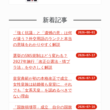
新着記事
「強く抗議」と「遺憾の意」は何
2026-08-01
が違う？外交用語のランクと本当
の意味をわかりやすく解説
選挙のSNS規制はどう変わる？
2026-07-17
2027年施行「改正公選法・情プ
ラ法」をやさしく解説
皇室典範が初の本格改正で成立
2026-07-17
女性皇族は結婚後も皇室に、それ
でも「女系天皇」を認めるべきで
ない理由
「国旗損壊罪」成立 自分の国旗
2026-07-16