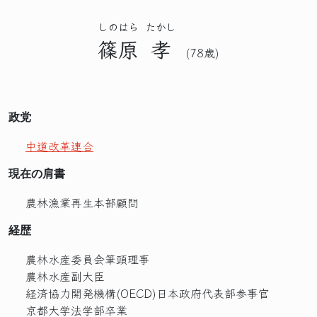
しのはら
たかし
篠原
孝
(78歳)
政党
中道改革連合
現在の肩書
農林漁業再生本部顧問
経歴
農林水産委員会筆頭理事
農林水産副大臣
経済協力開発機構(OECD)日本政府代表部参事官
京都大学法学部卒業