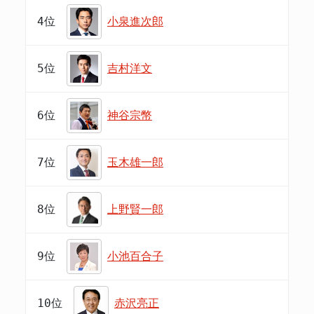
4位
小泉進次郎
5位
吉村洋文
6位
神谷宗幣
7位
玉木雄一郎
8位
上野賢一郎
9位
小池百合子
10位
赤沢亮正