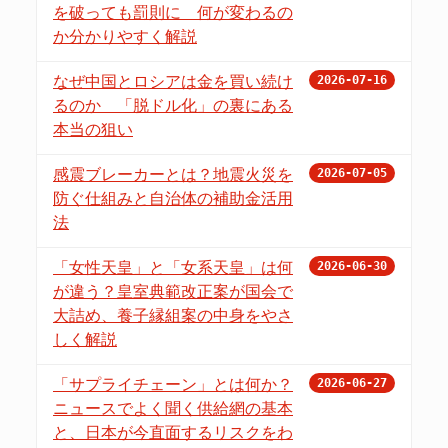
を破っても罰則に 何が変わるの
か分かりやすく解説
なぜ中国とロシアは金を買い続け
2026-07-16
るのか 「脱ドル化」の裏にある
本当の狙い
感震ブレーカーとは？地震火災を
2026-07-05
防ぐ仕組みと自治体の補助金活用
法
「女性天皇」と「女系天皇」は何
2026-06-30
が違う？皇室典範改正案が国会で
大詰め、養子縁組案の中身をやさ
しく解説
「サプライチェーン」とは何か？
2026-06-27
ニュースでよく聞く供給網の基本
と、日本が今直面するリスクをわ