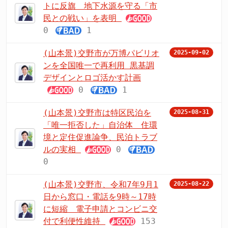
トに反旗 地下水源を守る「市
民との戦い」を表明
0
1
(山本景)交野市が万博パビリオ
2025-09-02
ンを全国唯一で再利用 黒基調
デザインとロゴ活かす計画
0
1
(山本景)交野市は特区民泊を
2025-08-31
「唯一拒否した」自治体 住環
境と定住促進論争、民泊トラブ
ルの実相
0
0
(山本景)交野市、令和7年9月1
2025-08-22
日から窓口・電話を9時～17時
に短縮 電子申請とコンビニ交
付で利便性維持
153