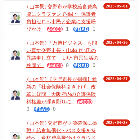
(山本景)交野市が学校給食費高
2025-05-01
騰にクラファンで挑む 保護者
負担ゼロへ市民と企業に支援呼
びかけ
1
1
(山本景)「万博ビジネス」を問
2025-04-30
い直す交野市長・山本けい氏の
異議申し立て――IRと市民生活の
狭間で
0
0
(山本景)【交野市長が指摘】維
2025-04-27
新の「社会保険料引き下げ」改
革に疑問 大阪府内の介護保険
料格差が浮き彫りに
0
0
(山本景)交野市が財源確保に挑
2025-04-27
戦！給食無償化・バス支援を持
続へ 食材費高騰分はクラウド