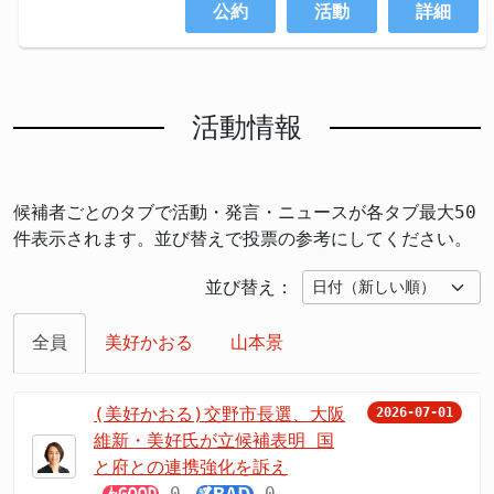
公約
活動
詳細
活動情報
候補者ごとのタブで活動・発言・ニュースが各タブ最大50
件表示されます。並び替えで投票の参考にしてください。
並び替え：
全員
美好かおる
山本景
(美好かおる)交野市長選、大阪
2026-07-01
維新・美好氏が立候補表明 国
と府との連携強化を訴え
0
0