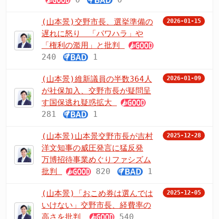
(山本景)交野市長、選挙準備の
2026-01-15
遅れに怒り 「パワハラ」や
「権利の濫用」と批判
240
1
(山本景)維新議員の半数364人
2026-01-09
が社保加入、交野市長が疑問呈
す国保逃れ疑惑拡大
281
1
(山本景)山本景交野市長が吉村
2025-12-28
洋文知事の威圧発言に猛反発
万博招待事業めぐりファシズム
批判
820
1
(山本景)「おこめ券は選んでは
2025-12-05
いけない」交野市長、経費率の
高さを批判
540