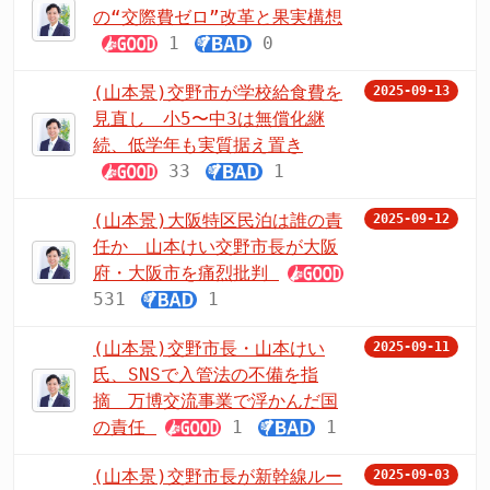
の“交際費ゼロ”改革と果実構想
1
0
(山本景)交野市が学校給食費を
2025-09-13
見直し 小5〜中3は無償化継
続、低学年も実質据え置き
33
1
(山本景)大阪特区民泊は誰の責
2025-09-12
任か 山本けい交野市長が大阪
府・大阪市を痛烈批判
531
1
(山本景)交野市長・山本けい
2025-09-11
氏、SNSで入管法の不備を指
摘 万博交流事業で浮かんだ国
の責任
1
1
(山本景)交野市長が新幹線ルー
2025-09-03