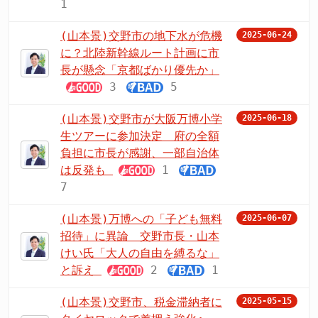
1
(山本景)交野市の地下水が危機
2025-06-24
に？北陸新幹線ルート計画に市
長が懸念「京都ばかり優先か」
3
5
(山本景)交野市が大阪万博小学
2025-06-18
生ツアーに参加決定 府の全額
負担に市長が感謝、一部自治体
は反発も
1
7
(山本景)万博への「子ども無料
2025-06-07
招待」に異論 交野市長・山本
けい氏「大人の自由を縛るな」
と訴え
2
1
(山本景)交野市、税金滞納者に
2025-05-15