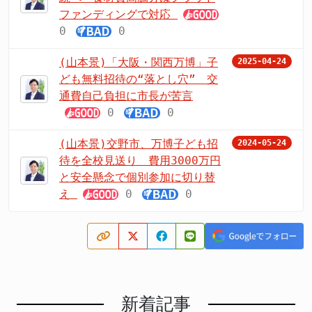
ファンディングで対応
0
0
(山本景)「大阪・関西万博」子
2025-04-24
ども無料招待の“落とし穴” 交
通費自己負担に市長が苦言
0
0
(山本景)交野市、万博子ども招
2024-05-24
待を全校見送り 費用3000万円
と安全懸念で個別参加に切り替
え
0
0
新着記事