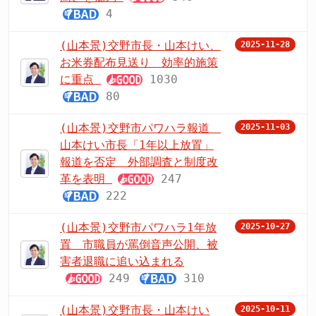
4
(山本景)交野市長・山本けい、
2025-11-28
お米券配布見送り 効率的施策
に重点
1030
80
(山本景)交野市パワハラ報道
2025-11-03
山本けい市長「1年以上放置」
報道を否定 外部調査と制度改
革を表明
247
222
(山本景)交野市パワハラ1年放
2025-10-27
置 市職員が罵倒音声公開、被
害者退職に追い込まれる
249
310
(山本景)交野市長・山本けい
2025-10-11