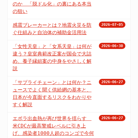
のか 「脱ドル化」の裏にある本当
の狙い
感震ブレーカーとは？地震火災を防
2026-07-05
ぐ仕組みと自治体の補助金活用法
「女性天皇」と「女系天皇」は何が
2026-06-30
違う？皇室典範改正案が国会で大詰
め、養子縁組案の中身をやさしく解
説
「サプライチェーン」とは何か？ニ
2026-06-27
ュースでよく聞く供給網の基本と、
日本が今直面するリスクをわかりや
すく解説
エボラ出血熱が再び世界を揺らす
2026-06-27
米CDCが最高警戒レベルに引き上
げ、感染者1000人超のコンゴで今何