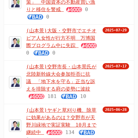
策」 中国資本の不動産買い漁
りと移住を警戒
0
0
(山本景)大阪・交野市でエチオ
2025-07-29
ピア人女性が行方不明 万博国
際プログラム中に失踪
0
0
(山本景)交野市長・山本景氏が
2025-07-17
北陸新幹線大会参加拒否に抗
議 「地下水を守る」正当な訴
えを排除する府の姿勢に波紋
181
10
(山本景)ヤギと草刈り機、除草
2025-06-28
に効果があるのは？交野市が天
野川緑地で実証実験 10月まで
継続中
134