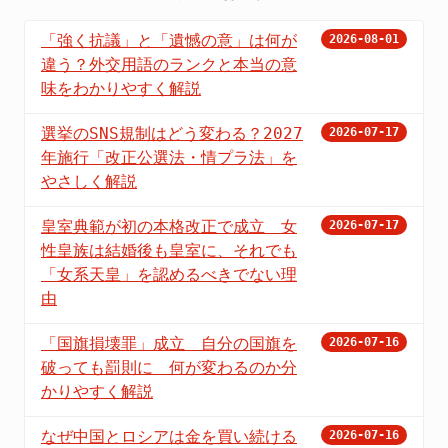
「強く抗議」と「遺憾の意」は何が
2026-08-01
違う？外交用語のランクと本当の意
味をわかりやすく解説
選挙のSNS規制はどう変わる？2027
2026-07-17
年施行「改正公選法・情プラ法」を
やさしく解説
皇室典範が初の本格改正で成立 女
2026-07-17
性皇族は結婚後も皇室に、それでも
「女系天皇」を認めるべきでない理
由
「国旗損壊罪」成立 自分の国旗を
2026-07-16
破っても罰則に 何が変わるのか分
かりやすく解説
なぜ中国とロシアは金を買い続ける
2026-07-16