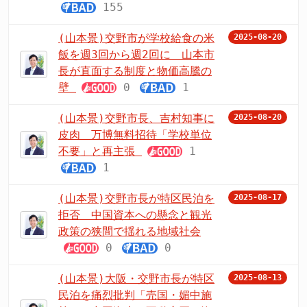
155
(山本景)交野市が学校給食の米
2025-08-20
飯を週3回から週2回に 山本市
長が直面する制度と物価高騰の
壁
0
1
(山本景)交野市長、吉村知事に
2025-08-20
皮肉 万博無料招待「学校単位
不要」と再主張
1
1
(山本景)交野市長が特区民泊を
2025-08-17
拒否 中国資本への懸念と観光
政策の狭間で揺れる地域社会
0
0
(山本景)大阪・交野市長が特区
2025-08-13
民泊を痛烈批判「売国・媚中施