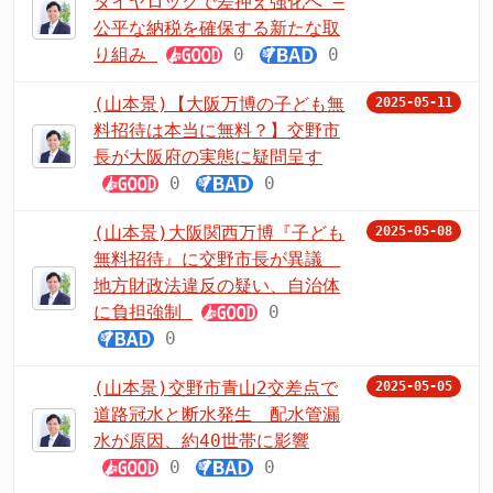
タイヤロックで差押え強化へ –
公平な納税を確保する新たな取
り組み
0
0
(山本景)【大阪万博の子ども無
2025-05-11
料招待は本当に無料？】交野市
長が大阪府の実態に疑問呈す
0
0
(山本景)大阪関西万博『子ども
2025-05-08
無料招待』に交野市長が異議
地方財政法違反の疑い、自治体
に負担強制
0
0
(山本景)交野市青山2交差点で
2025-05-05
道路冠水と断水発生 配水管漏
水が原因、約40世帯に影響
0
0