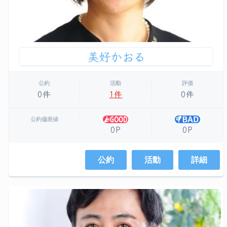
美好かおる
公約
活動
評価
0件
1件
0件
公約偏差値
0P
0P
公約
活動
詳細